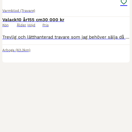
Varmblod (Travare)
Valack
10 år
155 cm
30 000 kr
Kön
Ålder
Höjd
Pris
Trevlig och lätthanterad travare som jag behöver sälja då ekonomin inte längre gör att jag kan ha honom kvar. Han är är lättlastad, trafiksäker och lättkörd, gillar att motionera och lunkar på i skoge
Arboga
(63.3km)