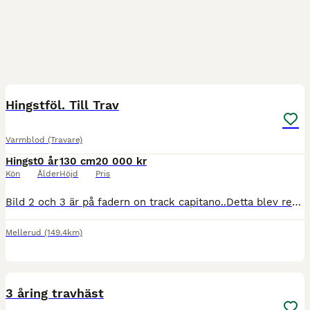
13
2
Hingstföl. Till Trav
Varmblod (Travare)
Hingst
0 år
130 cm
20 000 kr
Kön
Ålder
Höjd
Pris
Bild 2 och 3 är på fadern on track capitano..Detta blev resultat av en tjuvbetäckning .men en sådan vacker .trevlig,korrekt fölunge. Finns bara en med så unik stam On track capitano som har .Mosaique
Mellerud
(149.4km)
2
3 åring travhäst