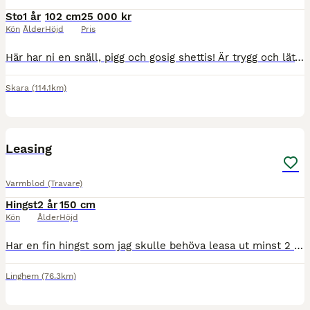
Sto
1 år
102 cm
25 000 kr
Kön
Ålder
Höjd
Pris
Här har ni en snäll, pigg och gosig shettis! Är trygg och lättlärd. Kan stå själv uppställd på gången. Lätt att leda, borsta och kratsa hovar. Står i egen box. Har ett vägvinnande trav. Då "Ferre" är
Skara
(114.1km)
3
3
Leasing
Varmblod (Travare)
Hingst
2 år
150 cm
Kön
Ålder
Höjd
Har en fin hingst som jag skulle behöva leasa ut minst 2 år pga personliga själ. Han är efter APerfectyankee. Inklrd men behöver komma till någon som kan ge honom den träningen som jag inye har möjlig
Linghem
(76.3km)
1
2