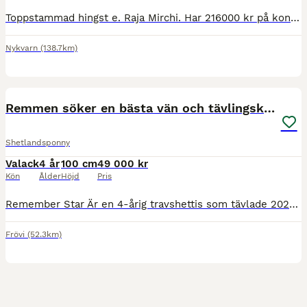
Toppstammad hingst e. Raja Mirchi. Har 216000 kr på kontot. 14.6am, 13.7ak är på väg mot V85 lopp. Senaste tävlingsresultat 3,1,5. Har mcket bra form för dagen och är klar att anmäla till lopp. Säljes
Nykvarn
(138.7km)
1
MEDIUM
Remmen söker en bästa vän och tävlingskompis
Shetlandsponny
Valack
4 år
100 cm
49 000 kr
Kön
Ålder
Höjd
Pris
Remember Star Är en 4-årig travshettis som tävlade 2025 med flertalet framgångar och vinster. Var med på kriteriet för 3åringar. Rekordtid på 2.50,7 som 3åring. Fantastisk stam som gör att med rätt
Frövi
(52.3km)