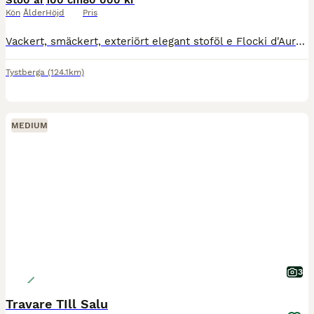
Sto
0 år
100 cm
80 000 kr
Kön
Ålder
Höjd
Pris
Vackert, smäckert, exteriört elegant stoföl e Flocki d'Aurcy. Fux med vacker bläs. Modig och framåt. Född 27 juni. Önskar att de står kvar hos mig till avvänjning då Sunny ska betäckas om.
Tystberga
(124.1km)
MEDIUM
3
Travare TIll Salu