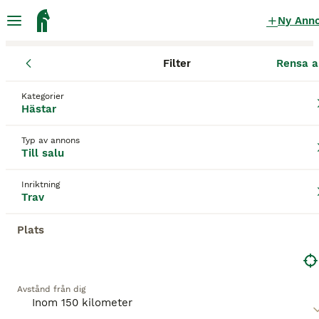
Ny Ann
Filter
Rensa a
Hästar
Travhästar
Örebro län
Askersund
Åsbro
Kategorier
Travhästar till salu
i Åsbro
Hästar
22 Hästar hittade
Typ av annons
Till salu
Trav
Filter
Inriktning
Spara sökning
Sortera
Trav
BOOSTADE ANNONSER
Plats
BOOST
Avstånd från dig