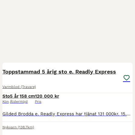
1
Toppstammad 5 årig sto e. Readly Express
Varmblod (Travare)
Sto
5 år
158 cm
120 000 kr
Kön
Ålder
Höjd
Pris
Gilded Brodda e. Readly Express har tjänat 131 000kr. 15.2am. 13.7k. Är på väg uppåt i karriären, har mycket att hämta på travbanorna. Säljes på grund av avveckling av verksamhet.
Nykvarn
(138.7km)