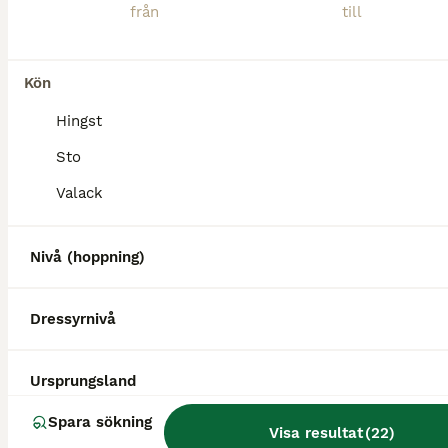
Kön
Hingst
Sto
Valack
Nivå (hoppning)
Dressyrnivå
3
1
Värdens snyggaste Shabo
Ursprungsland
Spara sökning
Varmblod (Travare)
Visa resultat
(
22
)