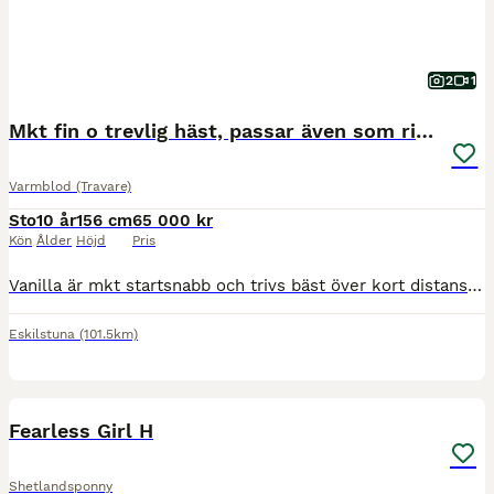
2
1
Mkt fin o trevlig häst, passar även som ridhäst!
Varmblod (Travare)
Sto
10 år
156 cm
65 000 kr
Kön
Ålder
Höjd
Pris
Vanilla är mkt startsnabb och trivs bäst över kort distans. Har aldrig vunnit lopp, men varit ofta på plats. Kommer hon vinna i ny regi!? Titta på andra hästar som vi har sålt tidigare o se förändring
Eskilstuna
(101.5km)
1
MEDIUM
Fearless Girl H
Shetlandsponny