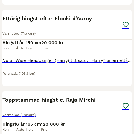
6
1
Ettårig hingst efter Flocki d’Aurcy
Varmblod (Travare)
Hingst
1 år
150 cm
20 000 kr
Kön
Ålder
Höjd
Pris
Nu är Wise Headbanger (Harry) till salu. ”Harry” är en ettårig hingst efter Flocki d’Aurcy och Tyra palema. Pappa Flocki hade en framgångsrik unghästkarriär i Frankrike. Han vann 6 av sina första 7
Forshaga
(105.6km)
2
Toppstammad hingst e. Raja Mirchi
Varmblod (Travare)
Hingst
6 år
165 cm
120 000 kr
Kön
Ålder
Höjd
Pris