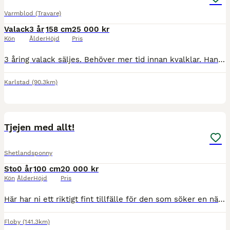
Varmblod (Travare)
Valack
3 år
158 cm
25 000 kr
Kön
Ålder
Höjd
Pris
3 åring valack säljes. Behöver mer tid innan kvalklar. Han har vilat i sommar pga växt perioder. Varit på banan 2 gånger och skött sig fint. Något flegmatiskt och grön. Snäll i all hantering, går me
Karlstad
(90.3km)
4
1
Tjejen med allt!
Shetlandsponny
Sto
0 år
100 cm
20 000 kr
Kön
Ålder
Höjd
Pris
Här har ni ett riktigt fint tillfälle för den som söker en nästa stjärna!🌟 Född i Maj iår så är flyttbar framåt slutet av November Mamma Arryäll kom aldrig till start pga en skada på ena ögat så
Floby
(141.3km)