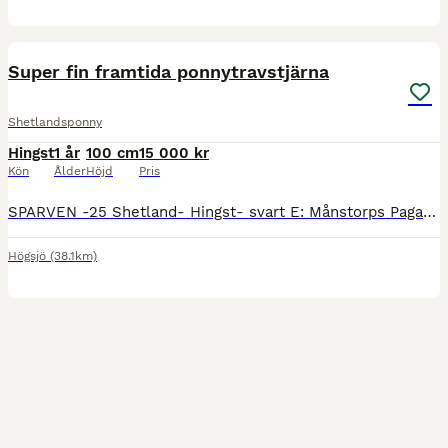
1
Super fin framtida ponnytravstjärna
Shetlandsponny
Hingst
1 år
100 cm
15 000 kr
Kön
Ålder
Höjd
Pris
SPARVEN -25 Shetland- Hingst- svart E: Månstorps Pagadee rek: 2.08 Vinnare av årgångsloppen kriteriet, Derby och 5års mästerskapet samt seger i monte SM. U: Sessan rek 2.18 och 41p. UE: Titol rek 2.39
Högsjö
(38.1km)