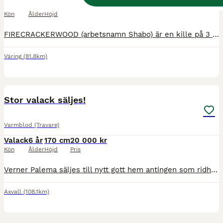
Valack
3 år
165 cm
Kön
Ålder
Höjd
FIRECRACKERWOOD (arbetsnamn Shabo) är en kille på 3 år som tränar som han ska, har bra grund för att börja jobba på lite snabbare snart. Han är inte premad då han inte kunde hålla benen i styr. Kvale
Väring
(81.8km)
5
Stor valack säljes!
Varmblod (Travare)
Valack
6 år
170 cm
20 000 kr
Kön
Ålder
Höjd
Pris
Verner Palema säljes till nytt gott hem antingen som ridhäst eller vidare inom travet för den som vill testa det. Sprungit in 216' med 14,6 som bästa tid. Han har provat på monté och har gjort det ok
Axvall
(108.1km)