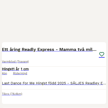
5
Ett åring Readly Express - Mamma två miljonärer
Varmblod (Travare)
Hingst
1 år
1 cm
Kön
Ålder
Höjd
Last Dance For Me Hingst född 2025 - SÄLJES Readley Express - Some like it Lindy - Cantab Hall Redley Express på Cantab Hall mamma. Får ses som en Golden Cross. Samma korsning som Bullet the blueSky
Tibro
(78.4km)
4