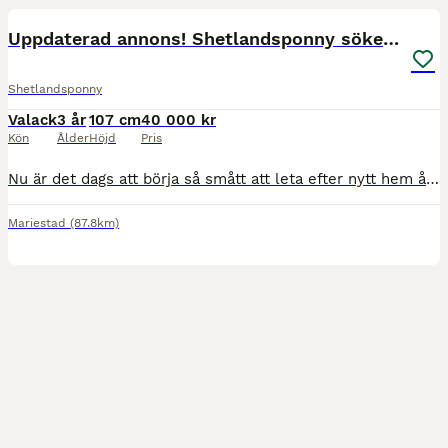
Uppdaterad annons! Shetlandsponny söker nytt hem
Shetlandsponny
Valack
3 år
107 cm
40 000 kr
Kön
Ålder
Höjd
Pris
Nu är det dags att börja så smått att leta efter nytt hem åt våran Cruth. Han är inkörd och tränas för ponnytrav (gör sin första start nu på Axevalla). Stor kille som kommer bli än bättre ju äldre han
Mariestad
(87.8km)