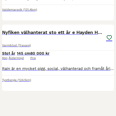
Valdemarsvik
(131.4km)
6
1
Nyfiken välhanterat sto ett år e Hayden Hanover
Varmblod (Travare)
Sto
1 år
145 cm
80 000 kr
Kön
Ålder
Höjd
Pris
Rain är en mycket pigg, social, välhanterad och framåt åring, född 14 maj. Mogen i kroppen, fin benställning och exteriört snygg att kolla på. Inkörning påbörjad (v 30) hittills helt okomplicerad.
Tystberga
(124.1km)