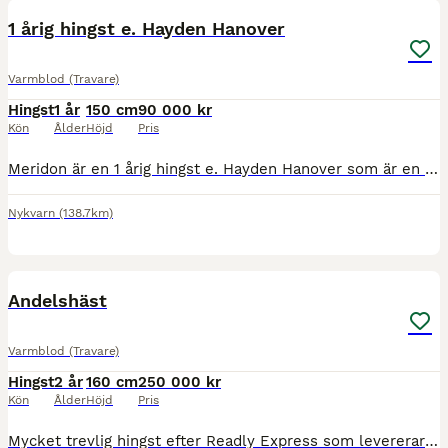
1 årig hingst e. Hayden Hanover
Varmblod (Travare)
Hingst
1 år
150 cm
90 000 kr
Kön
Ålder
Höjd
Pris
Meridon är en 1 årig hingst e. Hayden Hanover som är en passgångarhingst med extrem stamtavla. Modern La Merida sprang in 282.900 kronor och var med i V75-final. Som snabbast noterade hon tiden 1.11,
Nykvarn
(138.7km)
3
Andelshäst
Varmblod (Travare)
Hingst
2 år
160 cm
250 000 kr
Kön
Ålder
Höjd
Pris
Mycket trevlig hingst efter Readly Express som levererar vinnare i princip varje dag. Modern tjänade själv 3 miljoner. Säljes i andelar via ASAP. 10 andelar 25000kr styck. Alla kontaktuppgifter f