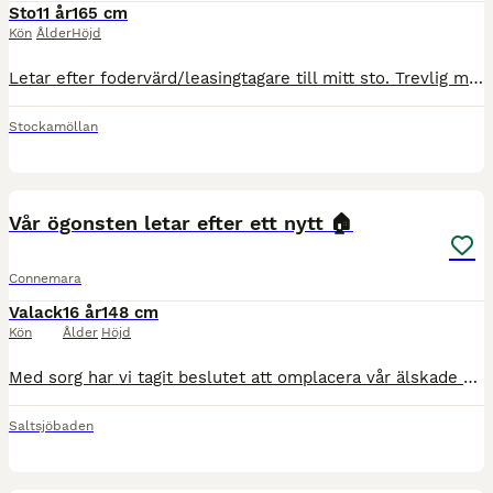
Sto
11 år
165 cm
Kön
Ålder
Höjd
Letar efter fodervärd/leasingtagare till mitt sto. Trevlig med stor personlighet. Snäll i allt, men kräver van människa. Riden men inte ridtränad. Gick hårt på travet som unghäst och när jag köote h
Stockamöllan
6
3
Vår ögonsten letar efter ett nytt 🏠
Connemara
Valack
16 år
148 cm
Kön
Ålder
Höjd
Med sorg har vi tagit beslutet att omplacera vår älskade vän. Han är en Connemara valack född 2010 på Irland. Han har bott hos oss i lite över 1,5 år nu. Han är en väldigt speciell kille, oerhört vänl
Saltsjöbaden