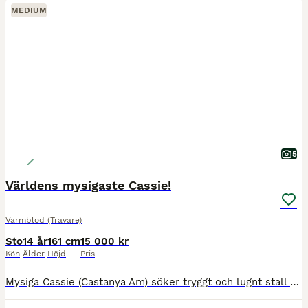
MEDIUM
5
Världens mysigaste Cassie!
Varmblod (Travare)
Sto
14 år
161 cm
15 000 kr
Kön
Ålder
Höjd
Pris
Mysiga Cassie (Castanya Am) söker tryggt och lugnt stall där hon kan få ett varaktigt hem och bli någons nya bästa kompis! Cassie är en 14-årig svensk varmblodstravare, 161 cm i mankhöjd med en under