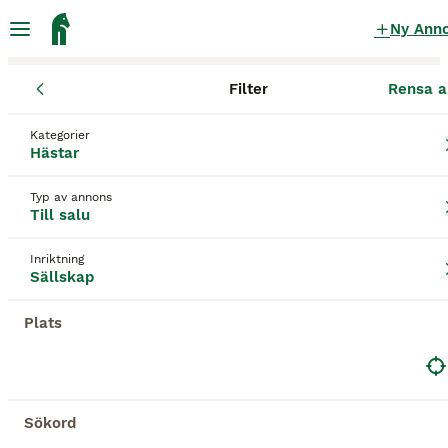
Ny Ann
Filter
Rensa a
Hästar
Sällskap
Jönköpings län
Kategorier
Sällskap till salu
i Jönköpings län
Hästar
37 Hästar hittade
Typ av annons
Till salu
Sällskap
Filter
Inriktning
Spara sökning
Sortera
Sällskap
PRO
Plats
Sökord