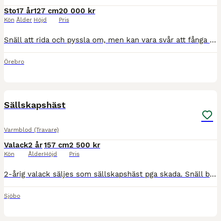
Sto
17 år
127 cm
20 000 kr
Kön
Ålder
Höjd
Pris
Snäll att rida och pyssla om, men kan vara svår att fånga i hagen. Kan stå inne ensam och lämnas själv i hagen. Går att rida ut ensam eller tillsammans med andra. Bra hovar, går barfota. Har ej haft f
Örebro
2
Sällskapshäst
Varmblod (Travare)
Valack
2 år
157 cm
2 500 kr
Kön
Ålder
Höjd
Pris
2-årig valack säljes som sällskapshäst pga skada. Snäll båda mot andra hästar och människor. Emma 0708-114129
Sjöbo