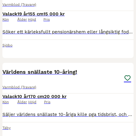
Varmblod (Travare)
Valack
19 år
155 cm
15 000 kr
Kön
Ålder
Höjd
Pris
Söker ett kärleksfullt pensionärshem eller långsiktig fodervärd till min häst. ❤️ 19-årig varmblodig travvalack söker ett lugnt och omtänksamt hem där han kan få njuta av sin pension. Han är lugn oc
Sjöbo
4
Världens snällaste 10-åring!
Varmblod (Travare)
Valack
10 år
170 cm
20 000 kr
Kön
Ålder
Höjd
Pris
Säljer världens snällaste 10-åriga kille pga tidsbrist, och önskar kunna hitta en ägare som kan ge honom tiden han förtjänar! Har haft honom i ca 3 år och köpte honom från uppfödaren. Han gick 2 ggr p
Täby