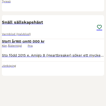
Tyresö
1
Snäll sällskapshäst
Varmblod (Halvblod)
Sto
11 år
160 cm
10 000 kr
Kön
Ålder
Höjd
Pris
Sto född 2015 e. Amigo B (Heartbreaker) söker ett mycket kärleksfullt hem där hon kan få leva sitt bästa liv med ompyssel tillsammans med andra hästkompisar. Hon är snäll i all hantering, smidig med a
Jönköping