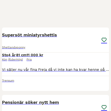
7
Supersöt miniatyrshettis
Shetlandsponny
Sto
4 år
81 cm
11 000 kr
Kön
Ålder
Höjd
Pris
Vi säljer nu vår fina Freja då vi inte kan ha kvar henne på grund av flytt. Hon är en shetlandsponny korsad med amerikansk miniatyrhäst. Nu är hon fyra år och har gått som sällskapshäst till vår andra
Trensum
1
1
Pensionär söker nytt hem