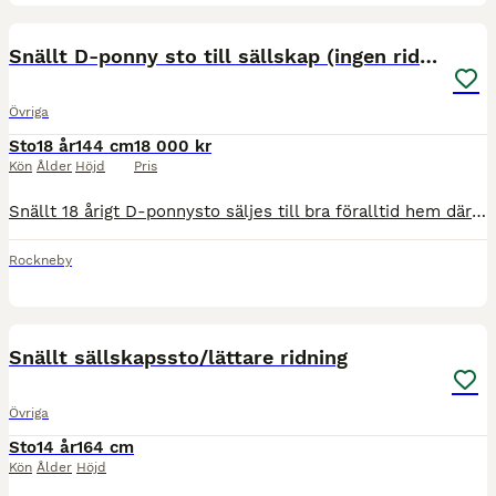
1
Snällt D-ponny sto till sällskap (ingen ridning)
Övriga
Sto
18 år
144 cm
18 000 kr
Kön
Ålder
Höjd
Pris
Snällt 18 årigt D-ponnysto säljes till bra föralltid hem där hon kan få spendera sina sista år. Sheza är ett 18 årigt sto. Snäll att leda, vaccinera. Är en del tricktränad och kan bland annat lägg
Rockneby
1
Snällt sällskapssto/lättare ridning
Övriga
Sto
14 år
164 cm
Kön
Ålder
Höjd