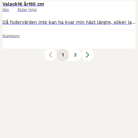
Valack
16 år
165 cm
Kön
Ålder
Höjd
Då fodervärden inte kan ha kvar min häst längre, söker jag nu ett nytt hem åt honom för sista gången. Jag har haft honom i 11 år och han har varit världens bästa sällskap till mina unghästar. Han har
Klagstorp
1
2