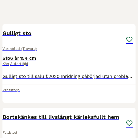
4
1
Gulligt sto
Varmblod (Travare)
Sto
6 år
154 cm
Kön
Ålder
Höjd
Gulligt sto till salu f.2020 Inridning påbörjad utan problem Campoamor är mycket klok o tar instruktionerna bra. Vaccinerad, avmaskad o tandraspning regelbundet gjord. Pm vid intresse.
Vretstorp
1
Bortskänkes till livslångt kärleksfullt hem
Fullblod