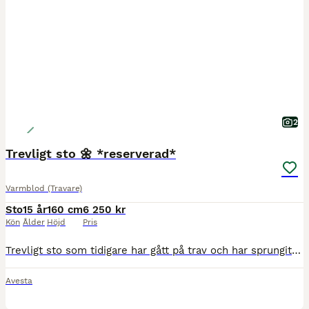
2
Trevligt sto 🌼 *reserverad*
Varmblod (Travare)
Sto
15 år
160 cm
6 250 kr
Kön
Ålder
Höjd
Pris
Trevligt sto som tidigare har gått på trav och har sprungit in strax över 100.000kr, 13 starter, 4 vinster och 2 andra placeringar. Efter det blev hon avelssto och har fått 3st avkommor, födda -19,
Avesta