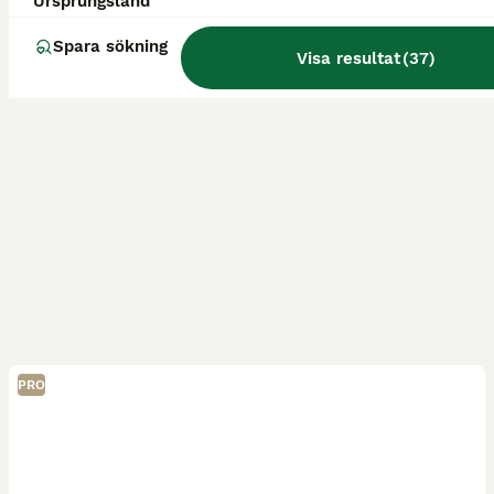
Ursprungsland
Spara sökning
Visa resultat
(
37
)
PRO