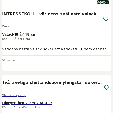
8
4
INTRESSEKOLL- världens snällaste valack
Welsh
Valack
18 år
148 cm
Kön
Ålder
Höjd
Världens bästa valack söker ett kärleksfullt hem där han får vara någons nummer ett resten av livet. Andrys är en fantastisk häst som alltid vill göra rätt för sin människa. Han älskar uppmärksamhet
Värnamo
3
Två trevliga shetlandsponnyhingstar söker nytt hem
Shetlandsponny
Hingst
11 år
107 cm
12 500 kr
Kön
Ålder
Höjd
Pris