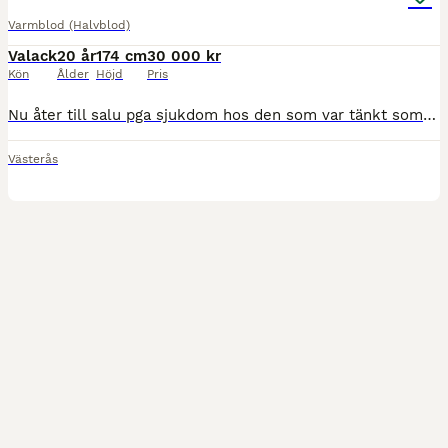
Varmblod (Halvblod)
Valack
20 år
174 cm
30 000 kr
Kön
Ålder
Höjd
Pris
Nu åter till salu pga sjukdom hos den som var tänkt som köpare. Valack till lättare ridning/sällskap Sickan är en 20-årig valack som söker sitt sista, trygga hem som sällskapshäst och för lättare
Västerås