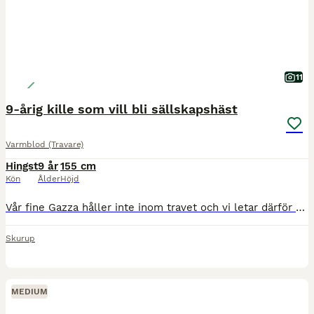
11
9-årig kille som vill bli sällskapshäst
Varmblod (Travare)
Hingst
9 år
155 cm
Kön
Ålder
Höjd
Vår fine Gazza håller inte inom travet och vi letar därför efter någon som vill ha en härlig kille som sällskap. Han är fortfarande hingst men kommer att kastreras innan han lämnar oss. Han behöver nå
Skurup
MEDIUM