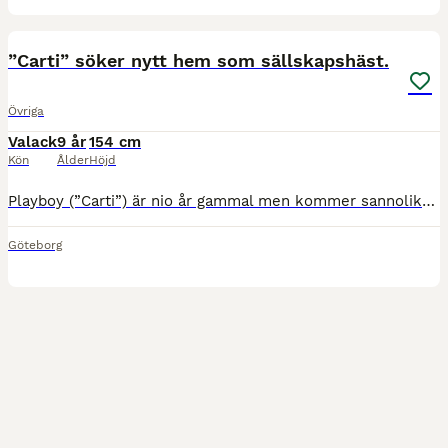
1
”Carti” söker nytt hem som sällskapshäst.
Övriga
Valack
9 år
154 cm
Kön
Ålder
Höjd
Playboy (”Carti”) är nio år gammal men kommer sannolikt aldrig kunna bli en fullt ut välfungerande ridhäst. Cartis stora problem är att han har en stark rädsla för ryttaren på ryggen. Hans rädsla gör
Göteborg