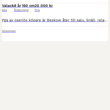
Valack
8 år
160 cm
20 000 kr
Kön
Ålder
Höjd
Pris
Pga av oseriös köpare är Beskow åter till salu. Snäll, relativt okomplicerad kille säljes som sällskap. Han är van att gå med olika typer av hästar (har gått mycket med unghästar där han fungerat som
Glommen