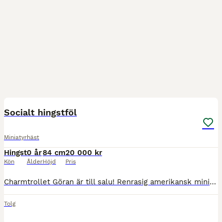
7
Socialt hingstföl
Miniatyrhäst
Hingst
0 år
84 cm
20 000 kr
Kön
Ålder
Höjd
Pris
Charmtrollet Göran är till salu! Renrasig amerikansk miniatyr. En trevlig, orädd och social kille med framtiden för sig. Kommer från friska och sunda föräldrar. Blir en miniatyr åt det större hållet.
Tolg