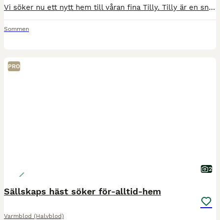
Vi söker nu ett nytt hem till våran fina Tilly. Tilly är en snällt sto på ca 164cm, ca 18-19år. Hon är en bra sällskapshäst (går att rida ut på i skritt och trav men inte så rolig att rida ut på då ho
Sommen
PRO
2
Sällskaps häst söker för-alltid-hem
Varmblod (Halvblod)