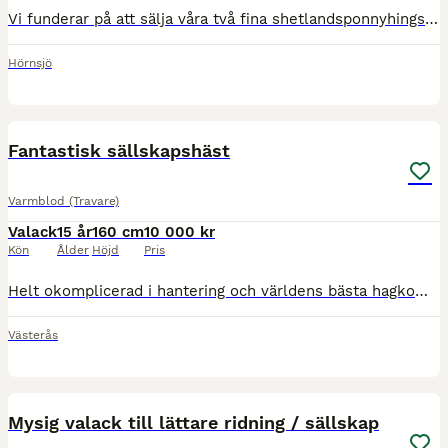
Vi funderar på att sälja våra två fina shetlandsponnyhingstar om vi hittar rätt hem. Båda ponnyerna är: • Födda 2015 • Registrerade med stamtavla • Utan känd sjukdoms- eller skadehistorik • Vana att g
Hörnsjö
6
1
Fantastisk sällskapshäst
Varmblod (Travare)
Valack
15 år
160 cm
10 000 kr
Kön
Ålder
Höjd
Pris
Helt okomplicerad i hantering och världens bästa hagkompis. En riktig raring som älskar att bli ompysslad och följa med på promenad, men också helt nöjd med att bara gå i hagen med sina kompisar. Går
Västerås
3
Mysig valack till lättare ridning / sällskap