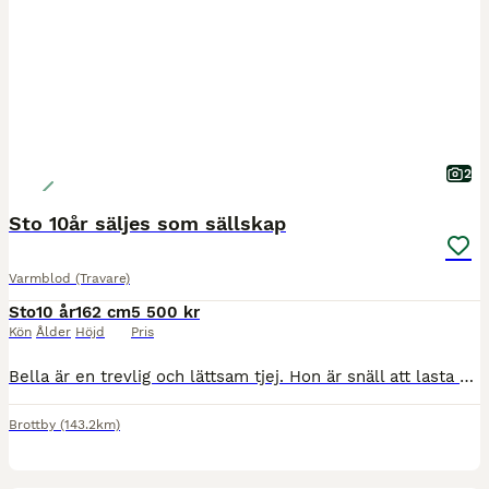
2
Sto 10år säljes som sällskap
Varmblod (Travare)
Sto
10 år
162 cm
5 500 kr
Kön
Ålder
Höjd
Pris
Bella är en trevlig och lättsam tjej. Hon är snäll att lasta och verka. Säljes som sällskap eller framtida ridtravare (ej riden idag) inte skadad. går idag på lösdrift och är snäll mot alla. Finns I V
Brottby
(143.2km)
13