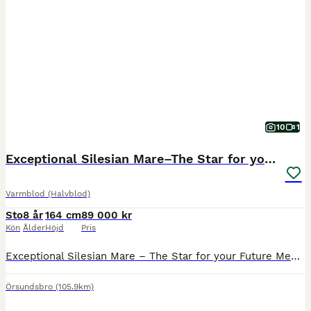
10
1
Exceptional Silesian Mare–The Star for your Future
Varmblod (Halvblod)
Sto
8 år
164 cm
89 000 kr
Kön
Ålder
Höjd
Pris
Exceptional Silesian Mare – The Star for your Future Meet pasja. She is already showing all the attributes of a top-class Silesian. She combines outstanding quality, exceptional bone and substance with the kindest, most genuine temperament you could wish for. The mare—but with a gentle soul that makes her an absolute pleasure to have around. She is proving to be incredibl
Örsundsbro
(105.9km)