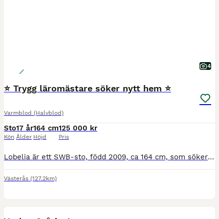
4
⭐️ Trygg läromästare söker nytt hem ⭐️
Varmblod (Halvblod)
Sto
17 år
164 cm
125 000 kr
Kön
Ålder
Höjd
Pris
Lobelia är ett SWB-sto, född 2009, ca 164 cm, som söker ett nytt hem då ryttaren vuxit ur henne och satsar vidare inom dressyren. Vi har haft Lobelia i tre år och hon har varit min dotters bästa vän
Västerås
(127.2km)
5