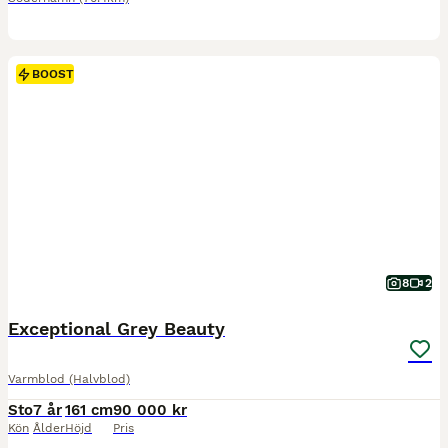
BOOST
8
2
Exceptional Grey Beauty
Varmblod (Halvblod)
Sto
7 år
161 cm
90 000 kr
Kön
Ålder
Höjd
Pris