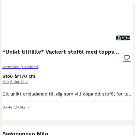
7
3
*Unikt tillfälle* Vackert stoföl med toppstam
Varmblod (Halvblod)
Sto
0 år
170 cm
Kön
Ålder
Höjd
Ett unikt erbjudande till dig som vill köpa ett stoföl för toppsport. En avkomma till SWBs godkända internationella svårklasshingst CCStud’s Fidelity🌟 För dig som vill vara med från början och forma din nästa hoppstjärna säljer vi vårat stoföl Epona's Fidelia, född på midsommarafton 19/6. E. CCStud's Fidelity (SWB) - Chacootino PS - Heartbeat Fidelia är avlad för att
Gävle
(24.5km)
3
BOOST
Sagoponnyn Milo