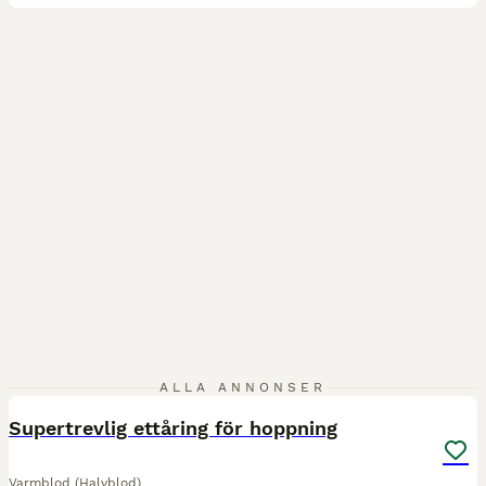
3
ALLA ANNONSER
Supertrevlig ettåring för hoppning
Varmblod (Halvblod)