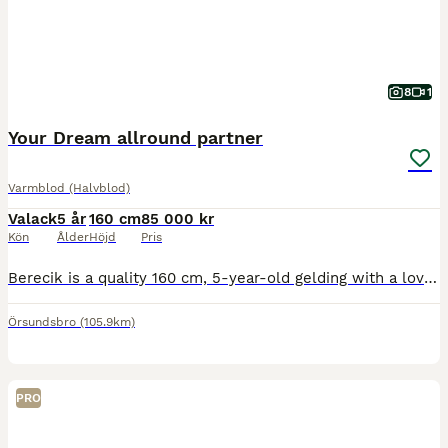
8
1
Your Dream allround partner
Varmblod (Halvblod)
Valack
5 år
160 cm
85 000 kr
Kön
Ålder
Höjd
Pris
Berecik is a quality 160 cm, 5-year-old gelding with a lovely, genuine temperament. He is a perfect horse who is ready to be ridden and enjoyed by riders of all abilities. Berecik is a fun and confidence-giving horse who enjoys his work and is happy to try anything he is asked for. He hacks out very well both alone and in company and is safe in open spaces. At the arena he
Örsundsbro
(105.9km)
PRO