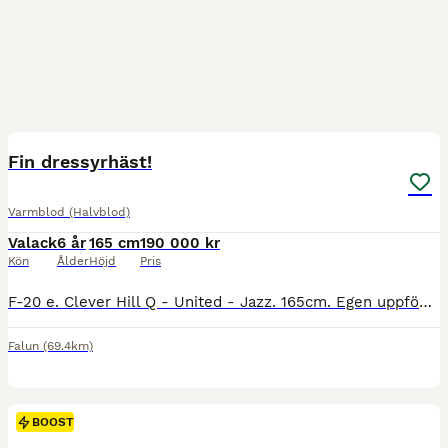
3
1
BOOST
Fin dressyrhäst!
Varmblod (Halvblod)
Valack
6 år
165 cm
190 000 kr
Kön
Ålder
Höjd
Pris
F-20 e. Clever Hill Q - United - Jazz. 165cm. Egen uppfödning, ingen skadehistorik. Är van med box, lösdrift eller stor flock. Visad på unghästtest med diplompoäng. Inriden som 4åring. Grundutbildad häst med mycket gång och fin mekanik, finns mycket att utveckla över tid. Ganska pigg och framåt. Vi röntgade (ben) honom som 4åring, utan anmärkning. Regelbundet kollad i mu
Falun
(69.4km)
BOOST