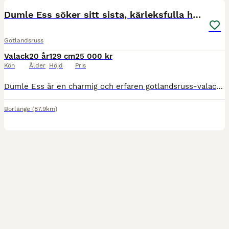
BOOST
Dumle Ess söker sitt sista, kärleksfulla hem
Gotlandsruss
Valack
20 år
129 cm
25 000 kr
Kön
Ålder
Höjd
Pris
Dumle Ess är en charmig och erfaren gotlandsruss-valack, född 2006 och ca 129 cm i mankhöjd. Efter många fina år inom både ponnytrav och ponnygalopp är det nu dags för honom att hitta sitt allra sista hem – ett hem där han får bli älskad och uppskattad för den han är. Dumle Ess passar bäst som sällskapshäst eller till en hästvan liten vuxen som vill njuta av lugna skogstu
Borlänge
(87.9km)