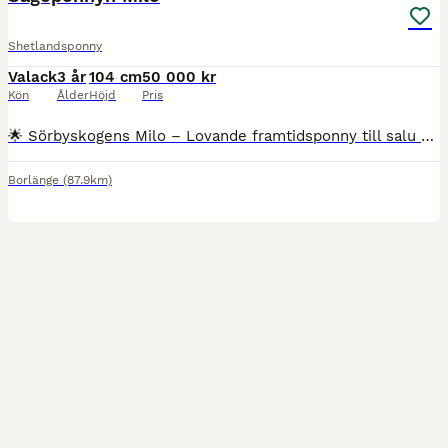
Shetlandsponny
Valack
3 år
104 cm
50 000 kr
Kön
Ålder
Höjd
Pris
🌟 Sörbyskogens Milo – Lovande framtidsponny till salu 🌟 Säljes åt uppfödaren. Nu finns möjligheten att förvärva en trevlig och lovande unghäst med framtiden framför sig. Milo är en social, arbetsvillig och okomplicerad ponny med ett vänligt temperament. Han är inkörd och kvalade i ponnytrav den 26/7-2026. Han är redo att fortsätta sin utbildning och utvecklas vidare t
Borlänge
(87.9km)