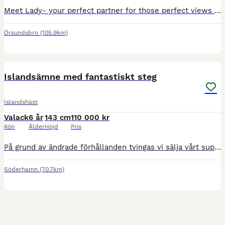
Meet Lady- your perfect partner for those perfect views and epic trail rides. Smooth, steady, and ready for any adventure. 7 y.o., 161 cm mare. She is an amazing example of, calm, honest and well established horse. She works sweetly on the flat, with nice balance and his straight step she is perfect amateur and a safe riding club type. She hacks well both alone and in
Örsundsbro
(105.9km)
1
PRO
Islandsämne med fantastiskt steg
Islandshäst
Valack
6 år
143 cm
110 000 kr
Kön
Ålder
Höjd
Pris
På grund av ändrade förhållanden tvingas vi sälja vårt superämne Saeli 6 år. Det är en häst som verkligen måste upplevas på plats för att förstå hans fulla potential och utstrålning. ✨ Saeli – Charm
Söderhamn
(70.7km)