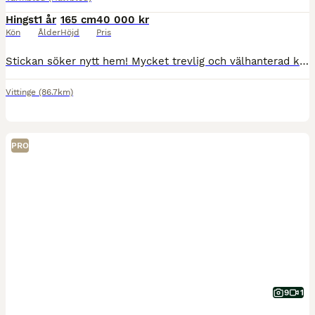
Hingst
1 år
165 cm
40 000 kr
Kön
Ålder
Höjd
Pris
Stickan söker nytt hem! Mycket trevlig och välhanterad kille! Samma pappa som M Baryards Isolde. Har för snart ett år sedan fått ett rejält balltramp som fick opereras. Idag behöver du veta vart fö
Vittinge
(86.7km)
PRO
9
1