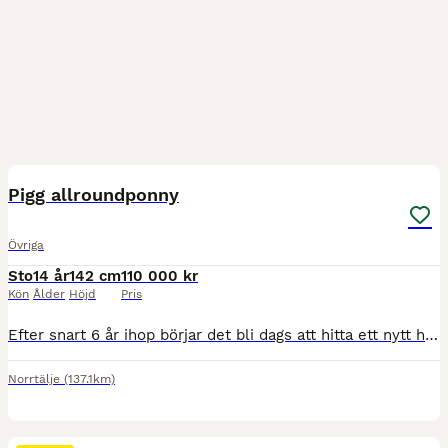
1
4
MEDIUM
Pigg allroundponny
Övriga
Sto
14 år
142 cm
110 000 kr
Kön
Ålder
Höjd
Pris
Efter snart 6 år ihop börjar det bli dags att hitta ett nytt hem till min hjärteponny då jag ska påbörja studier på annan ort. Myran som hon kallas är ett irlänskt D-ponnysto född 2012, 142cm i mkh. E
Norrtälje
(137.1km)