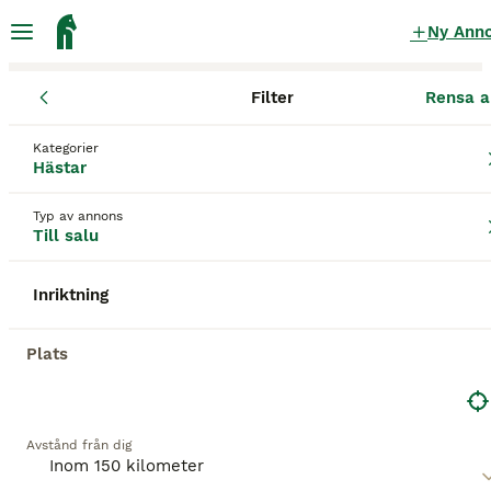
Ny Ann
Filter
Rensa a
Hästar
Gävleborgs län
Gävle
Valbo
Kategorier
Hästar till salu
i Valbo
Hästar
352 Hästar hittade
Typ av annons
Till salu
Hästar
Filter
Inriktning
Spara sökning
Sortera
BOOSTADE ANNONSER
Plats
BOOST
Avstånd från dig