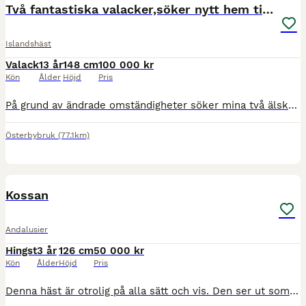
Två fantastiska valacker,söker nytt hem tillsamman
Islandshäst
Valack
13 år
148 cm
100 000 kr
Kön
Ålder
Höjd
Pris
På grund av ändrade omständigheter söker mina två älskade valacker ett nytt hem tillsammans. Toppur från Virö Islandshäst, valack, 14 år, ca 145 cm, 5-gångare Toppur är en stor, snäll och trygg val
Österbybruk
(77.1km)
1
Kossan
Andalusier
Hingst
3 år
126 cm
50 000 kr
Kön
Ålder
Höjd
Pris
Denna häst är otrolig på alla sätt och vis. Den ser ut som en mula med fungerar som en hopphäst men äter som en shettis. Kom och köp.