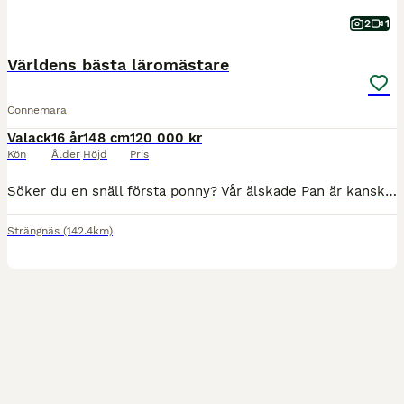
2
1
Världens bästa läromästare
Connemara
Valack
16 år
148 cm
120 000 kr
Kön
Ålder
Höjd
Pris
Söker du en snäll första ponny? Vår älskade Pan är kanske just det. Han är världens följsammaste D-ponny. Du får en häst som blir din bästa vän och följer dig i allt så som lasta sig själv, älska hovs
Strängnäs
(142.4km)