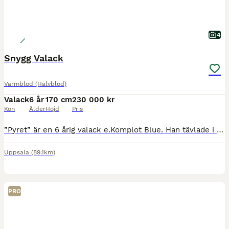
4
Snygg Valack
Varmblod (Halvblod)
Valack
6 år
170 cm
230 000 kr
Kön
Ålder
Höjd
Pris
”Pyret” är en 6 årig valack e.Komplot Blue. Han tävlade i Falsterbo som 4 åring och tävlade några 1 m under sitt år som 4 åring. Efter de har han ej tävlat när nuvarande ägare haft honom, tränats och
Uppsala
(89.1km)
PRO