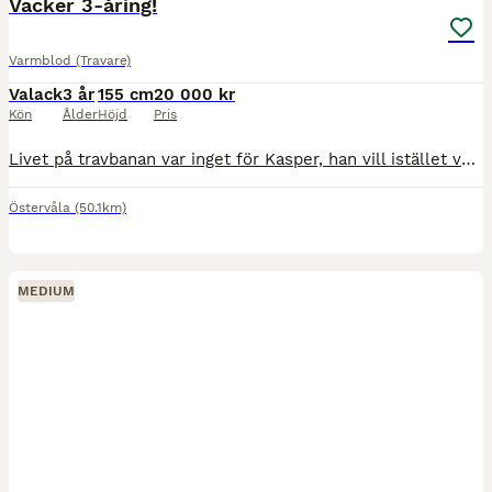
Vacker 3-åring!
Varmblod (Travare)
Valack
3 år
155 cm
20 000 kr
Kön
Ålder
Höjd
Pris
Livet på travbanan var inget för Kasper, han vill istället vara någons ögonsten där han kan mysa hela dagarna & rida ut eller gå pass på ridbanan! Han är otroligt söt, charmig & letar alltid efter en
Östervåla
(50.1km)
MEDIUM