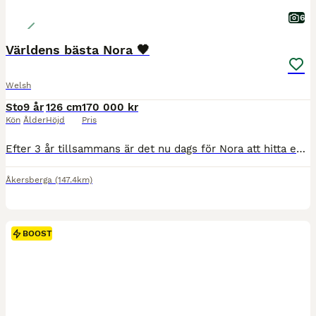
6
Världens bästa Nora 🖤
Welsh
Sto
9 år
126 cm
170 000 kr
Kön
Ålder
Höjd
Pris
Efter 3 år tillsammans är det nu dags för Nora att hitta en ny liten ryttare. Vinner du hennes förtroende och tillit, har du en bästa kompis förevigt ♾️🫶🏻 B-ponny, född 2017, ingen skade eller sju
Åkersberga
(147.4km)
BOOST