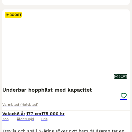
BOOST
5
3
Underbar hopphäst med kapacitet
Varmblod (Halvblod)
Valack
6 år
177 cm
175 000 kr
Kön
Ålder
Höjd
Pris
Trevlig och snäll 5-åring söker nytt hem då ägaren tar en paus från hästar. Hästen är enkel och snäll i ridningen, med viss nerv och känslighet som kan komma fram ibland. Han har hoppat bana på 80/90 cm och har kapacitet att bli en fin tävlingshäst för den som kan fortsätta utbilda honom. Han har en fin exteriör och är väl musklad. Hästen har ridits ut mycket i skogen