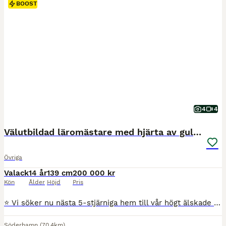
BOOST
4
4
Välutbildad läromästare med hjärta av guld ❤️
Övriga
Valack
14 år
139 cm
200 000 kr
Kön
Ålder
Höjd
Pris
⭐ Vi söker nu nästa 5-stjärniga hem till vår högt älskade och välutbildade ponny Billy ⭐ Det är med stor sorg i hjärtat som vi nu söker nästa hem till fantastiska Billy, då nuvarande ryttare känner sig lång på honom och det är dags för en ny liten ryttare att få uppleva allt han har att erbjuda. * Valack, född 2012 * C-ponny, 139 cm * Kvalad till Msv B hoppning * Vetche
Söderhamn
(70.4km)