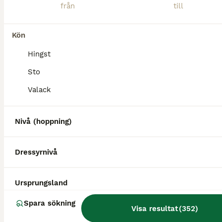
Kön
Hingst
Sto
Valack
Nivå (hoppning)
Dressyrnivå
BOOST
Ursprungsland
Spara sökning
Visa resultat
(
352
)