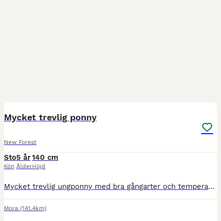
1
Mycket trevlig ponny
New Forest
Sto
5 år
140 cm
Kön
Ålder
Höjd
Mycket trevlig ungponny med bra gångarter och temperament. Inriden som treåring, därefter betäckt och fick följa som fyraåring. Ridningen återupptagen i våras som femåring och riden nu i drygt tre mån
Mora
(141.4km)