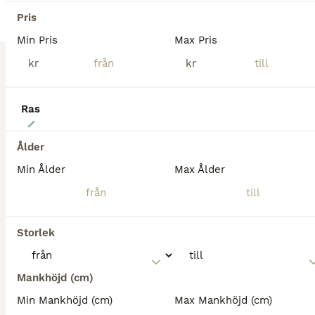
Pris
Min Pris
Max Pris
kr
kr
Ras
2
Curlyhingst med tölt
Ålder
Min Ålder
Max Ålder
American Curly
Hingst
0 år
140 cm
49 000 kr
Kön
Ålder
Höjd
Pris
Storlek
Curre – en häst för dig som söker en framtida bästa vän! Född: 2026-06-07 Kön: Hingst Färg: Brunskäck med två blå ögon (lockig päls) Curre beräknas bli ca 140 cm i mankhöjd. Vissa hästar är speciella redan från första stund. Curre är en av dem. Med sitt lugna temperament, sin nyfikenhet och sin naturliga sociala förmåga har han en personlighet som gör att människor
Mankhöjd (cm)
Gimo
(78.6km)
Min Mankhöjd (cm)
Max Mankhöjd (cm)