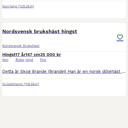
Norrtälje
(129.2km)
3
Nordsvensk brukshäst hingst
Nordsvensk Brukshäst
Hingst
17 år
147 cm
35 000 kr
Kön
Ålder
Höjd
Pris
Detta är Skog Brande (Brande)! Han är en norsk dölehäst men registrerad i sverige som nordsvensk brukshäst. Brande är en hingst, men inte avelsgodkänd. Brande är en supersnäll väluppfostrad kille
Grisslehamn
(116.5km)