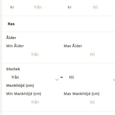
kr
kr
Ras
Ålder
Min Ålder
Max Ålder
Storlek
5
Mankhöjd (cm)
TINGAD! Wilma söker aktiv kusk med stark flock
Min Mankhöjd (cm)
Max Mankhöjd (cm)
Ardenner
Sto
17 år
163 cm
10 000 kr
Kön
Ålder
Höjd
Pris