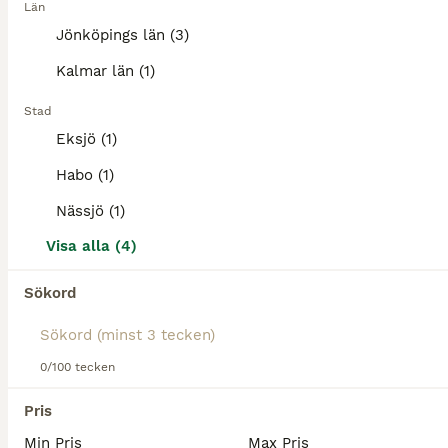
Kön
Ålder
Höjd
Län
Jönköpings län (3)
Genom snäll Frieser kille på 3år. Till temperamentet är han en klippa på sina 3år. Är totalt genom trygg i allt, hanterad sen föl. Påbörjat med Tömkörning och hängt och suttit på honom i skritt. Vi kommer fortsätta träningen med honom och priset för han stiger med hans utbildningsnivå. Vi har last tränar och även lite trick träning och mycket mer, se filmer så förstår
Kalmar län (1)
Mariannelund
(109.1km)
Stad
1
1
ALLA ANNONSER
Eksjö (1)
NSV-Hingstunge
Habo (1)
Nässjö (1)
Nordsvensk Brukshäst
Visa alla (4)
Hingst
0 år
152 cm
Kön
Ålder
Höjd
Sökord
Thure e Trygg Harpun u diplomsto mormor mormors mor elit. Välhanterad, helsyskon finns att se på gården. Pris enligt ök. Ring Kenneth Fritz 070-2358317
Nässjö
(111.4km)
0/100 tecken
Pris
Min Pris
Max Pris