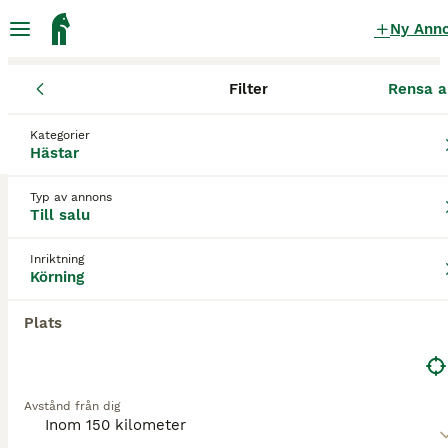
Ny Ann
Filter
Rensa a
Hästar
Körhästar
Kronobergs län
Alvesta
Grimslöv
Kategorier
Körhästar till salu
i Grimslöv
Hästar
4 Hästar hittade
Typ av annons
Till salu
Körning
Filter
Inriktning
Spara sökning
Sortera
Körning
10
3
BOOSTADE ANNONSER
Plats
BOOST
Super trevlig Frieser valack 3år
Frieser
Avstånd från dig
Valack
3 år
165 cm