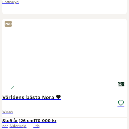
Bottnaryd
PRO
6
Världens bästa Nora 🖤
Welsh
Sto
9 år
126 cm
170 000 kr
Kön
Ålder
Höjd
Pris