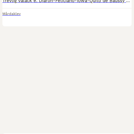
Trevlig valack e. Diaron-Feliciano-Iowa-Quito de Baussy Visad på 3 årstest med 9,5-9 i hoppningen. Inriden, röntgad ben, rygg, nacke, hals. Snäll att verka, spola, lasta, köra. Har syskon som har h
Mårdaklev