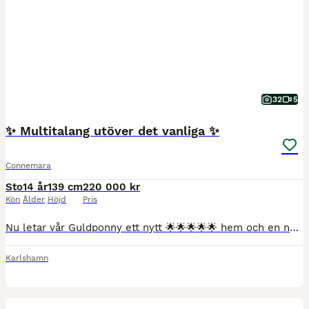
32
5
✨ Multitalang utöver det vanliga ✨
Connemara
Sto
14 år
139 cm
220 000 kr
Kön
Ålder
Höjd
Pris
Nu letar vår Guldponny ett nytt 🌟🌟🌟🌟🌟 hem och en ny liten ryttare skall få förverkliga sin dröm 💕 Pampig Connemara född 2012 med Guldkantad stam e - Charleville Lad -Sweetwall Captain Courageous, klass I hela vägen! Iögonfallande bombsäker läromästare som vi själva utbildat och som aldrig stannat på ett hinder under de 7 åren tillsammans med oss. Hoppar ALLT och
Karlshamn
1