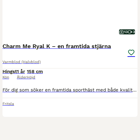
13
3
Charm Me Ryal K – en framtida stjärna
Varmblod (Halvblod)
Hingst
1 år
158 cm
Kön
Ålder
Höjd
För dig som söker en framtida sporthäst med både kvalitet och karaktär finns nu möjligheten att förvärva Charm Me Ryal K, en lovande unghingst med en stamtavla som förenar några av Europas mest eftert
Fritsla