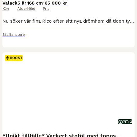
Valack
5 år
168 cm
165 000 kr
Kön
Ålder
Höjd
Pris
​Nu söker vår fina Rico efter sitt nya drömhem då tiden tyvärr inte räcker till. ​Rico är en otroligt positiv häst som vill arbeta och lära sig nya saker. Han gillar när man rids med mjuk hand och tydliga hjälper. Han har en fin hoppstam, älskar att hoppa och drar sig till hinder utan att stanna med fin teknik. Passar även utmärkt till fälttävlan. ​Han är grön för sin ålde
Staffanstorp
BOOST
7
3
*Unikt tillfälle* Vackert stoföl med toppstam