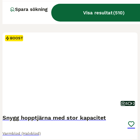
Spara sökning
Visa resultat
(
510
)
BOOST
5
2
Snygg hopptjärna med stor kapacitet
Varmblod (Halvblod)