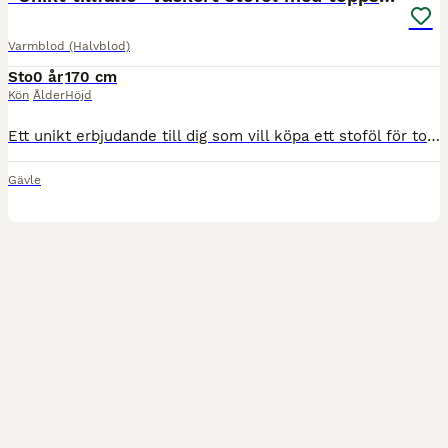
Varmblod (Halvblod)
Sto
0 år
170 cm
Kön
Ålder
Höjd
Ett unikt erbjudande till dig som vill köpa ett stoföl för toppsport. En avkomma till SWBs godkända internationella svårklasshingst CCStud’s Fidelity🌟 För dig som vill vara med från början och forma din nästa hoppstjärna säljer vi vårat stoföl Epona's Fidelia, född på midsommarafton 19/6. E. CCStud's Fidelity (SWB) - Chacootino PS - Heartbeat Fidelia är avlad för att
Gävle