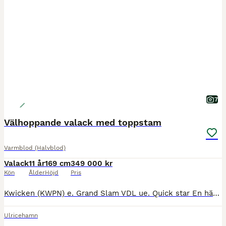
7
Välhoppande valack med toppstam
Varmblod (Halvblod)
Valack
11 år
169 cm
349 000 kr
Kön
Ålder
Höjd
Pris
Kwicken (KWPN) e. Grand Slam VDL ue. Quick star En häst med mycket kapacitet som både är försiktig och modig. Hoppar alla hindertyper. Kan alla skolor i dressyren. Sent tagen som tävlingshäst då fö
Ulricehamn