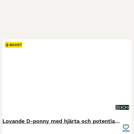
BOOST
3
5
Lovande D-ponny med hjärta och potential 🌟❤️