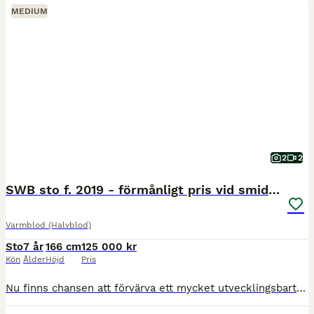
MEDIUM
2
2
SWB sto f. 2019 - förmånligt pris vid smidig affär
Varmblod (Halvblod)
Sto
7 år
166 cm
125 000 kr
Kön
Ålder
Höjd
Pris
Nu finns chansen att förvärva ett mycket utvecklingsbart och välstammat SWB-sto född 2019, ca 166 cm. E: Nintender, UE: Cabachon. En spännande stam med mycket prestation och kapacitet för framtiden. F