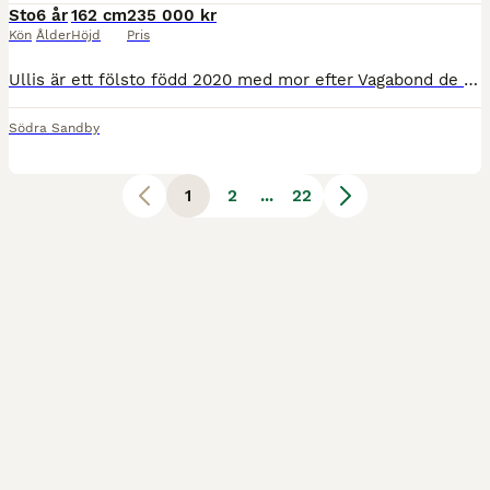
Sto
6 år
162 cm
235 000 kr
Kön
Ålder
Höjd
Pris
Ullis är ett fölsto född 2020 med mor efter Vagabond de la Pomme, ädel modern typ, ca 162cm Detta fina sto besitter stora kvaliteter och har enorm utvecklingspotential. Är i dagsläget grön, men med m
Södra Sandby
1
2
...
22