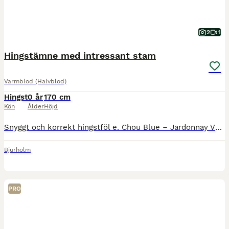
2
1
Hingstämne med intressant stam
Varmblod (Halvblod)
Hingst
0 år
170 cm
Kön
Ålder
Höjd
Snyggt och korrekt hingstföl e. Chou Blue – Jardonnay VDL – Diamant de Semilly. Modern Janubertha VG Z kommer ur en prestationsstark stostam. Växer upp i flock med jämnåriga. Regelbundet verkad. Vacc
Bjurholm
PRO