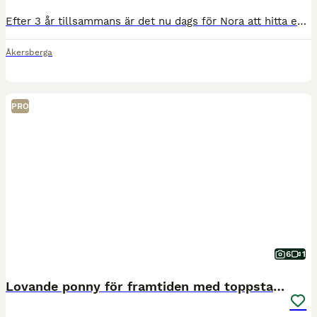
Efter 3 år tillsammans är det nu dags för Nora att hitta en ny liten ryttare. Vinner du hennes förtroende och tillit, har du en bästa kompis förevigt ♾️🫶🏻 B-ponny, född 2017, ingen skade eller sju
Åkersberga
PRO
6
1
Lovande ponny för framtiden med toppstam! ⭐️