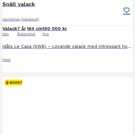
MEDIUM
Snäll valack
Varmblod (Halvblod)
Valack
7 år
164 cm
100 000 kr
Kön
Ålder
Höjd
Pris
Idåls Le Casa (SWB) – Lovande valack med intressant hoppstam Idåls Le Casa (SWB) Född 2019 • Valack • ca 162 cm • Brun Efter Casanova Hästak u. Lemina (4) (SWB), som tävlat hoppning upp till 130 cm. N
Höör
BOOST