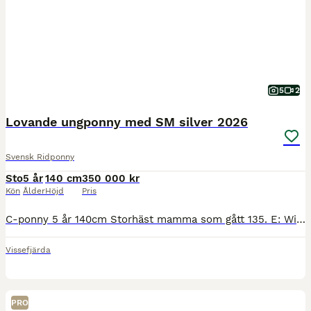
5
2
Lovande ungponny med SM silver 2026
Svensk Ridponny
Sto
5 år
140 cm
350 000 kr
Kön
Ålder
Höjd
Pris
C-ponny 5 år 140cm Storhäst mamma som gått 135. E: Winningmood van de Arenberg och Pappa B-ponny Welsh Rhesfair Llwynog som gått med bra resultat i både hoppning och fälttävlan. Alla syskon i sporten
Vissefjärda
PRO