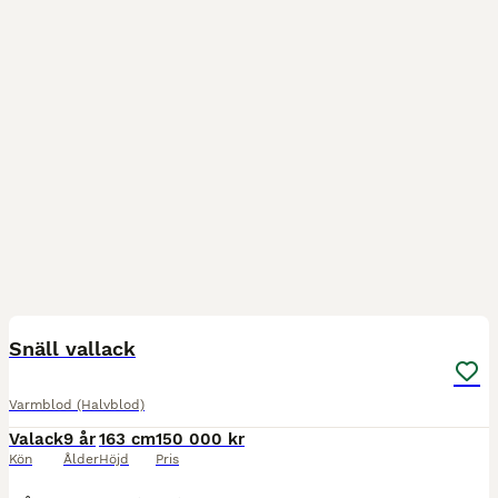
1
BOOST
Snäll vallack
Varmblod (Halvblod)
Valack
9 år
163 cm
150 000 kr
Kön
Ålder
Höjd
Pris