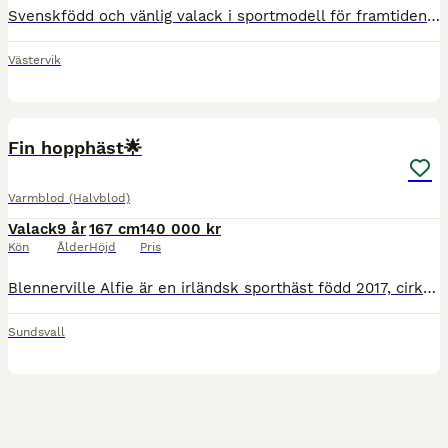
Svenskfödd och vänlig valack i sportmodell för framtiden. Löshoppar okomplicerat och enkelt. Hinderklok och taxerar bra. Inriden och inhoppad, är även där okomplicerad och söker sig naturligt i rätt
Västervik
1
2
PRO
Fin hopphäst🌟
Varmblod (Halvblod)
Valack
9 år
167 cm
140 000 kr
Kön
Ålder
Höjd
Pris
Blennerville Alfie är en irländsk sporthäst född 2017, cirka 167 cm i mankhöjd. Han har varit hos oss i fyra år och söker nu ett nytt hem då hans ryttare flyttar för studier. Alfie är en positiv, arb
Sundsvall