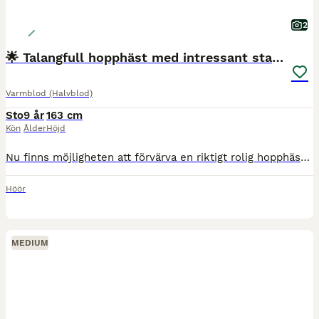
2
🌟 Talangfull hopphäst med intressant stam 🌟
Varmblod (Halvblod)
Sto
9 år
163 cm
Kön
Ålder
Höjd
Nu finns möjligheten att förvärva en riktigt rolig hopphäst för ryttaren som gillar att rida framåt och vill fortsätta utvecklas på tävlingsbanorna. Idåls Corporal Lady ("Skorpan") är ett SWB-sto född 2017, ca 163 cm i mankhöjd, med hoppstam Corporal VDL– Chicago Z. Hon är utbildad och startad upp till 110cm och visar stor potential för fortsatt utveckling. Skorpan är en k
Höör
MEDIUM