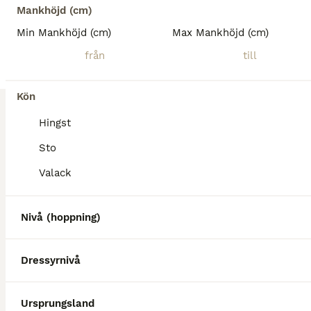
Mankhöjd (cm)
Varmblod (Halvblod)
Min Mankhöjd (cm)
Max Mankhöjd (cm)
Valack
6 år
177 cm
175 000 kr
Kön
Ålder
Höjd
Pris
Trevlig och snäll 5-åring söker nytt hem då ägaren tar en paus från hästar. Hästen är enkel och snäll i ridningen, med viss nerv och känslighet som kan komma fram ibland. Han har hoppat bana på 80/90 cm och har kapacitet att bli en fin tävlingshäst för den som kan fortsätta utbilda honom. Han har en fin exteriör och är väl musklad. Hästen har ridits ut mycket i skogen
Kön
Sala
Hingst
Sto
Valack
Nivå (hoppning)
Dressyrnivå
Ursprungsland