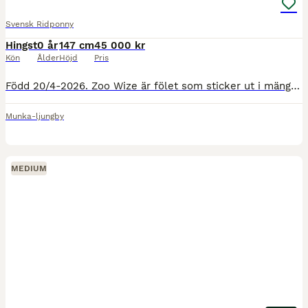
Svensk Ridponny
Hingst
0 år
147 cm
45 000 kr
Kön
Ålder
Höjd
Pris
Född 20/4-2026. Zoo Wize är fölet som sticker ut i mängden, han är högrest och rör sig fint och luftigt och har mycket korrekta ben. Han är hanterad dagligen och är lätt att leda, rykta och kratsa hov
Munka-ljungby
MEDIUM