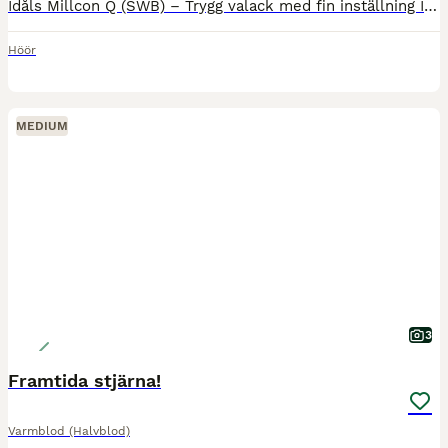
Idåls Millcon Q (SWB) – Trygg valack med fin inställning Idåls Millcon Q (SWB) Född 2017 • Valack • Fux Efter Contant Q u. Millamy (35) (SWB). Nu finns möjlighet att förvärva en trevlig och sent tagen valack med stabilt psyke och fin inställning till arbete. Hästen har gått på lösdrift större delen av livet och har därför fått mogna i lugn och ro innan inridning påbörjades
Höör
MEDIUM
3
Framtida stjärna!
Varmblod (Halvblod)