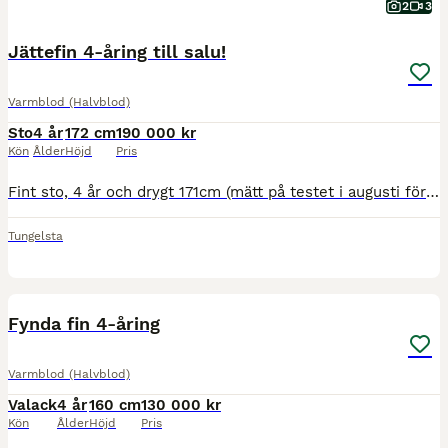
2
3
Jättefin 4-åring till salu!
Varmblod (Halvblod)
Sto
4 år
172 cm
190 000 kr
Kön
Ålder
Höjd
Pris
Fint sto, 4 år och drygt 171cm (mätt på testet i augusti förra året) e. Enelskey X Cornetto. Jättetrevligt temperament! Visad på Unghästtestet i slutet på sommaren 2025 där hon fick Hoppdiplom med poä
Tungelsta
3
2
Fynda fin 4-åring
Varmblod (Halvblod)
Valack
4 år
160 cm
130 000 kr
Kön
Ålder
Höjd
Pris