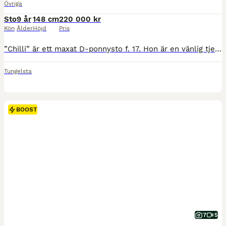
Övriga
Sto
9 år
148 cm
220 000 kr
Kön
Ålder
Höjd
Pris
”Chilli” är ett maxat D-ponnysto f. 17. Hon är en vänlig tjej med mycket power, stort språng och vägvinnande galopp. Hennes inställning är alltid att ta ryttaren till andra sidan hindret oavsett läge och hindertyp. Har gått t.o.m. 110/La både på Irland och i Sverige. Felfri start senast igår onsdag 6/8 på Kimstad. Hon tränar högre och känslan är att hon har enorm kapacitet
Tungelsta
BOOST
7
5