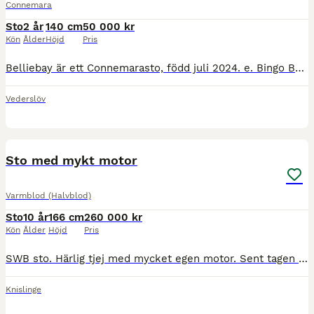
Connemara
Sto
2 år
140 cm
50 000 kr
Kön
Ålder
Höjd
Pris
Belliebay är ett Connemarasto, född juli 2024. e. Bingo Bell RC 112 – u. Cashelbay Ella Hon beräknas bli maxad C/liten D-ponny. Skimmel, född gulbrun. HWSD N/N Nu finns möjligheten att förvärva et
Vederslöv
4
2
Sto med mykt motor
Varmblod (Halvblod)
Sto
10 år
166 cm
260 000 kr
Kön
Ålder
Höjd
Pris
SWB sto. Härlig tjej med mycket egen motor. Sent tagen och har mycket kvar att ge. Mycket framåtbjudning och snabbtänkt. Ägs av uppfödaren och kommer från en meriterad stostam med flera svårklass häst
Knislinge