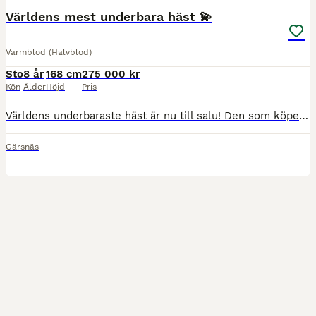
Världens mest underbara häst 💫
Varmblod (Halvblod)
Sto
8 år
168 cm
275 000 kr
Kön
Ålder
Höjd
Pris
Världens underbaraste häst är nu till salu! Den som köper den här tjejen kommer få en vän för livet. Hon är glad och arbetsvillig och älskar det mesta. Oavsett om du vill ta en lugn tur i skogen, en fartfylld galopp uppför backen, en rolig tävlingshelg på hoppbanan eller rida ett dressyrpass. Hon är Supersnäll i allt och älskar både människor och andra hästar. Hon har tävl
Gärsnäs