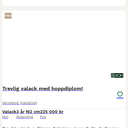
PRO
3
1
Trevlig valack med hoppdiplom!
Varmblod (Halvblod)
Valack
3 år
162 cm
225 000 kr
Kön
Ålder
Höjd
Pris