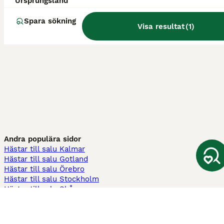
Ursprungsland
Spara sökning
Visa resultat
(
1
)
Andra populära sidor
Hästar till salu Kalmar
Hästar till salu Gotland
Hästar till salu Örebro
Hästar till salu Stockholm
Hästar till salu Skåne
Hästar till salu Ekerö
Hästar till salu Örnsköldsvik