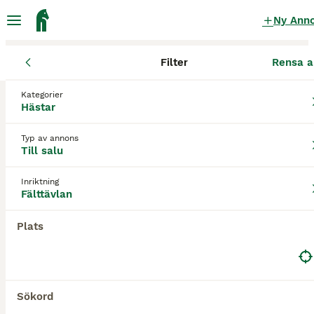
Ny Ann
Filter
Rensa a
Hästar
Fälttävlanshästar
Örebro län
Örebro
Kategorier
Fälttävlanshästar till salu
i Örebro
Hästar
1 Hästar hittade
Typ av annons
Till salu
Fälttävlan
Filter
Inriktning
Spara sökning
Sortera
Fälttävlan
PRO
Plats
Sökord