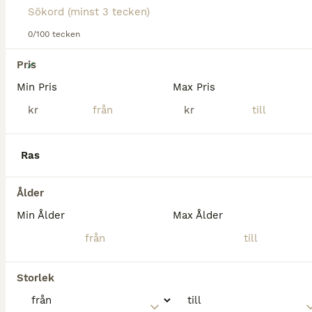
0/100 tecken
5
Pris
Min Pris
Max Pris
2 föl för Fälttävlan eller hoppning 🐎
kr
kr
Varmblod (Halvblod)
Hingst
0 år
170 cm
100 000 kr
Ras
Kön
Ålder
Höjd
Pris
Söt, mycket pigg och busig hingst, född 13/5. Blir ca 170 cm i mkh Mamma Haluna e Contendro I - heraldik xx är mycket nära besläktad (samma pappa och morfar) som bl.a. fälttävlans OS-hästarna Cato
Ålder
Min Ålder
Max Ålder
Örebro
Storlek