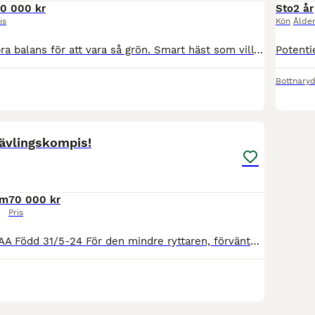
10 000 kr
Sto
2 år
is
Kön
Ålde
Riden 4-5mån, bra balans för att vara så grön. Smart häst som vill göra rätt. Mycket power o utstrålning. Passar dig som vill ha en framtida tävlingshäst i valfri kategori. Kommer gå 3-års test på sön
Bottnary
17
tävlingskompis!
cm
70 000 kr
Pris
Rose of Jericho AA Född 31/5-24 För den mindre ryttaren, förväntad mankhöjd ca 162cm. e: Candide (Swb) (Kannan - Jaguar Mail - Wolfgang) u: TW Rosa Bella AA (Fango in Blue AA - Casper NPA - Enrico AA)