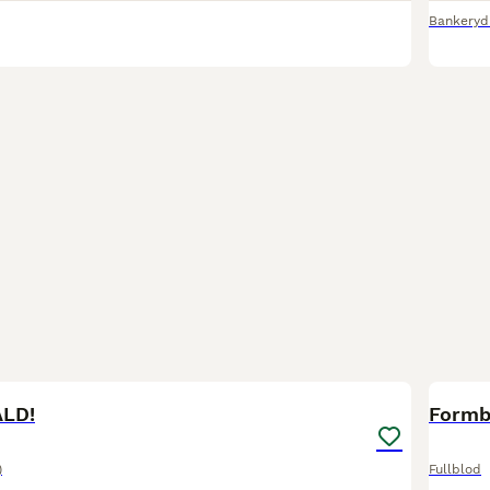
Bankeryd
3
ÅLD!
Formba
)
Fullblod