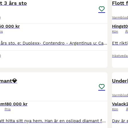
 3 års sto
Flott 
)
Varmblod
50 000 kr
Hingst
0
is
Kön
Å
Topp stammat 3 års sto. e: Duplexx- Contendro - Argentinus u: Candy Girl Mamma Candy Girl har segrar o placeringar upp till 4 stj fälttävlan 2 SM segrar o flera plac. Segrar o placeringar upp ti
)
Hästveda
8
1
amant💎
Underb
Varmblod
cm
180 000 kr
Valack
Pris
Kön
Å
Dags för Prince att hitta sitt nya hem. Han är en oslipad diamant för valfri gren, denna killen. Connemaravalack född 2013, 148 cm. Han söker efter en ryttare med stabil sits, god balans och gärna e