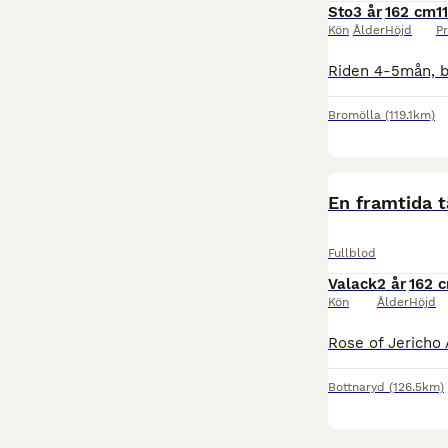
Sto
3 år
162 cm
1
Kön
Ålder
Höjd
Pr
Bromölla
(119.1km)
En framtida 
Fullblod
Valack
2 år
162 
Kön
Ålder
Höjd
Bottnaryd
(126.5km)