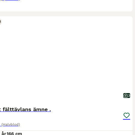
M
3
 fälttävlans ämne .
 (Halvblod)
 år
166 cm