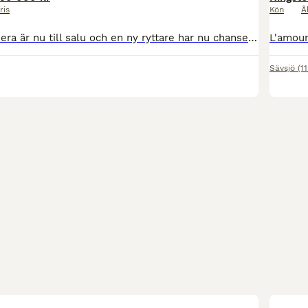
ris
Kön
Å
Vår fina lilla Hedera är nu till salu och en ny ryttare har nu chansen att ta över en välriden tävlingssponny och bästa vän! Hon är ett feminint och vackert sto. Fin och sportig modell. Hon är en ambi
Sävsjö
(1
3
1
MEDIU