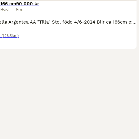
166 cm
90 000 kr
r
Höjd
Pris
Potentiella Argentea AA "Tilla" Sto, född 4/6-2024 Blir ca 166cm e: CB Fragandi in Blue AA - Fango in Blue AA - Canterbury - Business AA u: Pasjona AA - Harpun AA (Askar AA) - Plonsk AA Bra exteriör
d
(126.5km)