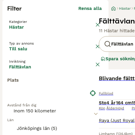
Filter
Rensa alla
Hästar
Fälttävlan
Kategorier
Hästar
11 Hästar hittade
Typ av annons
Fälttävlan
Till salu
Spara söknin
Inriktning
Fälttävlan
Blivande fält
Plats
Fullblod
Sto
4 år
164 cm
1
Avstånd från dig
Kön
Ålder
Höjd
Pr
Län
Jönköpings län (5)
Limhamn
(134.4km)