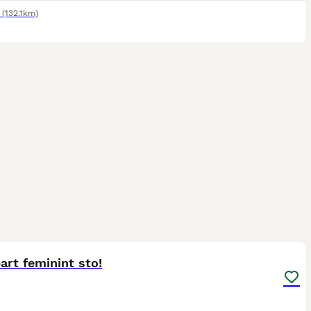
(132.1km)
15
rt feminint sto!