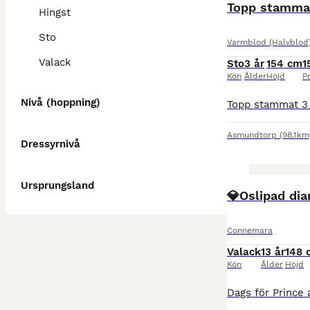
Topp stammat
Hingst
Sto
Varmblod (Halvblod
Valack
Sto
3 år
154 cm
1
Kön
Ålder
Höjd
Pr
Nivå (hoppning)
Asmundtorp
(98.1km
Dressyrnivå
Ursprungsland
💎Oslipad di
Connemara
Valack
13 år
148 
Kön
Ålder
Höjd