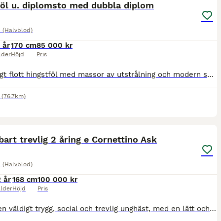
föl u. diplomsto med dubbla diplom
 (Halvblod)
 år
170 cm
85 000 kr
lder
Höjd
Pris
Ett riktigt flott hingstföl med massor av utstrålning och modern sporthästtyp. Tre mycket bra gångarter, fyra vita ben, stor bläs och bukfläck. Beräknas bli ca 170 cm. e. JJ Toodle-oo u. Droom’s Jul
(76.7km)
4
art trevlig 2 åring e Cornettino Ask
 (Halvblod)
2 år
168 cm
100 000 kr
lder
Höjd
Pris
Day är en väldigt trygg, social och trevlig unghäst, med en lätt och modern sporttyp. Han är efter Cornettino Ask och undan Classified xx (vinnare på Täby Galopp). Day är enkel i hantering och rör si