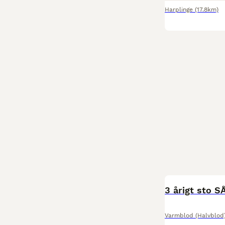
Harplinge
(17.8km)
3 årigt sto S
Varmblod (Halvblod