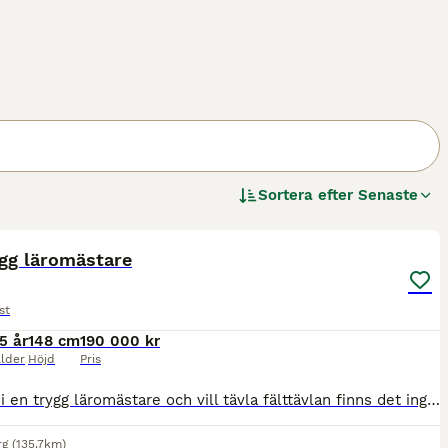
Sortera efter
Senaste
5
ygg läromästare
st
5 år
148 cm
190 000 kr
lder
Höjd
Pris
Söker ni en trygg läromästare och vill tävla fälttävlan finns det ingen bättre. Han är säker på alla terränghinder och älskar vattenhinder. Fin i dressyren och enkel i banhoppningen. Lilleman är en D
rg
(135.7km)