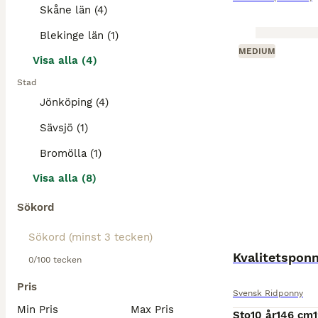
Skåne län (4)
Blekinge län (1)
MEDIUM
Visa alla (4)
Stad
Jönköping (4)
Sävsjö (1)
Bromölla (1)
Visa alla (8)
Sökord
Kvalitetsponny
0/100 tecken
Pris
Svensk Ridponny
Min Pris
Max Pris
Sto
10 år
146 cm