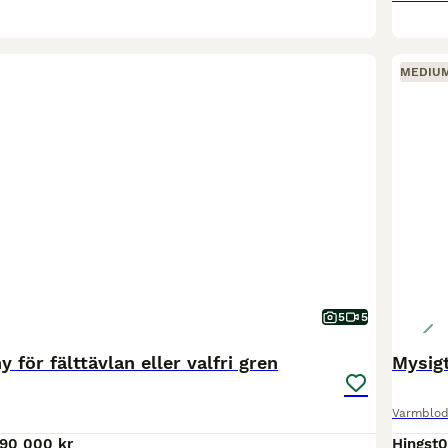
MEDIU
5
5
 för fälttävlan eller valfri gren
Mysigt
Varmblod
190 000 kr
Hingst
0