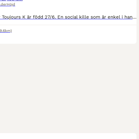
lder
Höjd
L'amour Toujours K är född 27/6. En social kille som är enkel i hanteringen. En långbent, ädel kille. Hans pappa är bruksprovsvinnare, vinnare av 4-års championatet. En populär hingst som har allt man
19.6km)
1
M