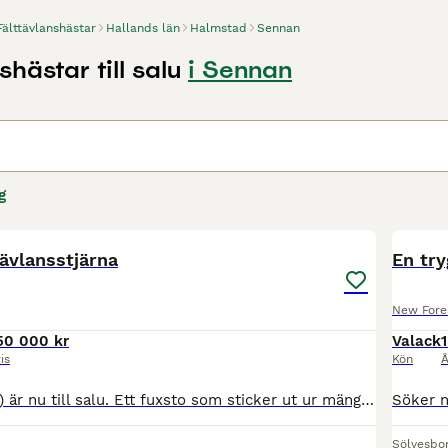
Fälttävlanshästar
Hallands län
Halmstad
Sennan
shästar till salu
i Sennan
g
3
2
tävlansstjärna
En tr
New Fore
50 000 kr
Valack
1
is
Kön
Å
Raya (Just Royal) är nu till salu. Ett fuxsto som sticker ut ur mängden. Lämpar sig för fälttävlan, startat en felfri TH90 med mkt fina lovord. Kommer även starta vanlig banhoppning inom någon veck
Sölvesbo