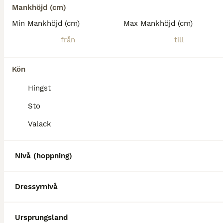
Mankhöjd (cm)
Snäll talangfull 4 åring till salu
Min Mankhöjd (cm)
Max Mankhöjd (cm)
Varmblod (Halvblod)
Sto
4 år
160 cm
Kön
Kön
Ålder
Höjd
Hingst
Mycket trevlig, välhanterad/välutbildad, stabilt sto, född 2022, säljes till målmedveten dressyrryttare som kan garantera ett varaktigt gott hem. Finns på BLUP, stofamilj 48, e: Suarez, eu: Zuidenwin
Sto
Nyköping
Valack
Nivå (hoppning)
Dressyrnivå
Ursprungsland