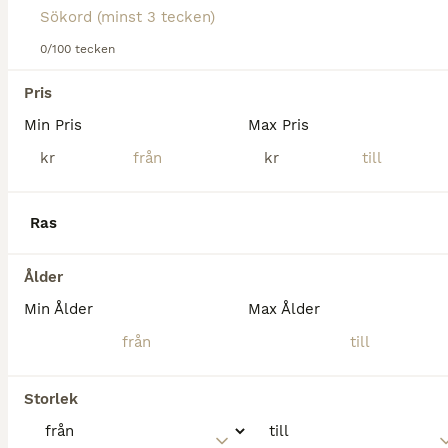
Devon är en sjuårig valack efter Demand – Akribori. Köpt direkt från uppfödaren. Devon har tre bra gångarter där det finns mycket mer att plocka fram när han blir starkare. Lätt och mjuk i kontakten
0/100 tecken
Nykvarn
Pris
Min Pris
Max Pris
PRO
kr
kr
Ras
Ålder
Min Ålder
Max Ålder
Storlek
1
3