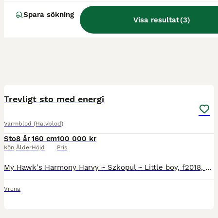
Spara sökning
Visa resultat
(
3
)
7
4
Trevligt sto med energi
Varmblod (Halvblod)
Sto
8 år
160 cm
100 000 kr
Kön
Ålder
Höjd
Pris
My Hawk's Harmony Harvy ~ Szkopul ~ Little boy, f2018, >160cm mkh Harmony är en mycket vänlig och positiv häst med härlig energi och personlighet. Hon söker en ny person att fortsätta utvecklas med
Vrena