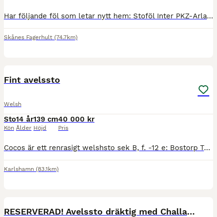
Har följande föl som letar nytt hem: Stoföl Inter PKZ-Arlando Z-Cortez Mamman tävlad upp till svår hoppning, flera syskon som går msv. 55’ Stoföl ”🎀Märta🎀” Inter PKZ-Niveau-Irco Mena Mamman tä
Skånes Fagerhult
(74.7km)
3
Fint avelssto
Welsh
Sto
14 år
139 cm
40 000 kr
Kön
Ålder
Höjd
Pris
Cocos är ett renrasigt welshsto sek B, f. -12 e: Bostorp Tuborg, ue: Thornwood Royalist. Cocos har tidigare fått ett föl och sedan gått som sällskapsponny. https://www.blabasen.se/sh/SokHast?a=visa
Karlshamn
(83.1km)
3
RESERVERAD! Avelssto dräktig med Challasco Blue ✨️