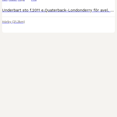
Underbart sto f.2011 e.Quaterback-Londonderry för avel. Dräktig med Ampere. Har tävlat msvb på 70% innan en skada satte stopp för karriären. Trauma som hände i hagen. Står i dag på lösdrift. Snäll i a
Hörby
(21.3km)