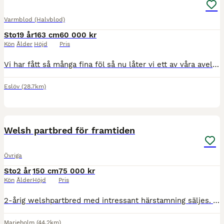
Varmblod (Halvblod)
Sto
19 år
163 cm
60 000 kr
Kön
Ålder
Höjd
Pris
Vi har fått så många fina föl så nu låter vi ett av våra avelsston gå vidare till en annan lycklig ägare. Hon har själv tävlat upp till 130 hoppning i Norge och ger väldigt trevliga avkommor. De är
Eslöv
(28.7km)
1
Welsh partbred för framtiden
Övriga
Sto
2 år
150 cm
75 000 kr
Kön
Ålder
Höjd
Pris
2-årig welshpartbred med intressant härstamning säljes. Vår egen uppfödning undan en mamma som var en helt fantastisk individ mentalt, tyvärr skadad ung och fick aldrig visa vad hon skulle kunnat bli.
Marieholm
(44.2km)