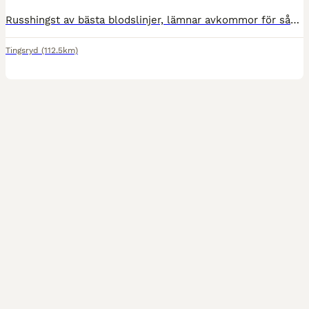
Russhingst av bästa blodslinjer, lämnar avkommor för såväl trav som utställningsdjur.Säljes eller utlånas.
Tingsryd
(112.5km)