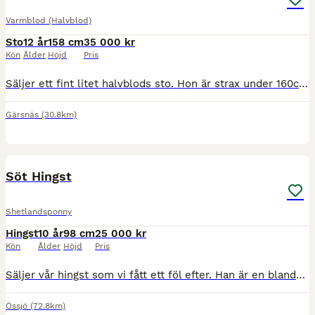
Varmblod (Halvblod)
Sto
12 år
158 cm
35 000 kr
Kön
Ålder
Höjd
Pris
Säljer ett fint litet halvblods sto. Hon är strax under 160cm och född 2014. Hon är e: Diamantino VDL ue: Cardento. Säljes främst som avelssto, men lättare promenadridning bör fungera. Haft 4 fina
Gärsnäs
(30.8km)
5
Söt Hingst
Shetlandsponny
Hingst
10 år
98 cm
25 000 kr
Kön
Ålder
Höjd
Pris
Säljer vår hingst som vi fått ett föl efter. Han är en blandning mellan British Spotted pony och Shetlands ponny. Han är väldigt social kommer direkt fram och vill hälsa och kela. Han är snäll att v
Össjö
(72.8km)