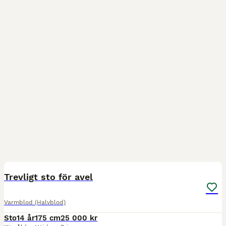
1
Trevligt sto för avel
Varmblod (Halvblod)
Sto
14 år
175 cm
25 000 kr