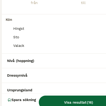
Kön
PRO
Hingst
Sto
Valack
Nivå (hoppning)
17
4
Dressyrnivå
Superfint avelssto med bra stam
Ursprungsland
KWPN
Spara sökning
Visa resultat
(
16
)
Sto
17 år
160 cm
48 000 kr