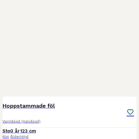
1
Hoppstammade föl
Varmblod (Halvblod)
Sto
0 år
123 cm
Kön
Ålder
Höjd