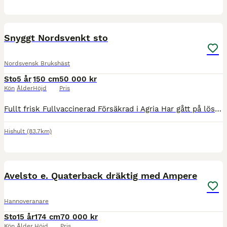
6
Snyggt Nordsvenkt sto
Nordsvensk Brukshäst
Sto
5 år
150 cm
50 000 kr
Kön
Ålder
Höjd
Pris
Fullt frisk Fullvaccinerad Försäkrad i Agria Har gått på lösdrift hos oss. Alltid i stora hagar. Tränat tömkörning men inte inkörd Sutten på men inte inriden Akleja är inte helt bekväm med "läskiga"
Hishult
(83.7km)
6
Avelsto e. Quaterback dräktig med Ampere
Hannoveranare
Sto
15 år
174 cm
70 000 kr
Kön
Ålder
Höjd
Pris