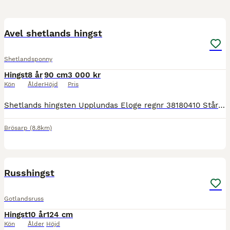
2
Avel shetlands hingst
Shetlandsponny
Hingst
8 år
90 cm
3 000 kr
Kön
Ålder
Höjd
Pris
Shetlands hingsten Upplundas Eloge regnr 38180410 Står nu till förfogande på Hästtjänst I Sillaröd. Pris för Egon 5000 kr språngavgift 100 kronor per dag. Inklusive ensilage. Om annat grovfoder så t
Brösarp
(8.8km)
1
Russhingst
Gotlandsruss
Hingst
10 år
124 cm
Kön
Ålder
Höjd