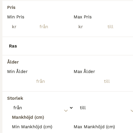
KWPN
Pris
Sto
10 år
162 cm
Kön
Ålder
Höjd
Min Pris
Max Pris
kr
kr
Utlåning av ett fantastiskt sto e Cardento u Highline. Lardenta DMH är ett KWPN-sto fött 2016 efter Cardento. Hennes mor är Audi’s Marlena (efter Highline), och hon kommer ur en prestationsstark hopp
Hofterup
(52.6km)
Ras
Ålder
Min Ålder
Max Ålder
Storlek
Mankhöjd (cm)
Min Mankhöjd (cm)
Max Mankhöjd (cm)