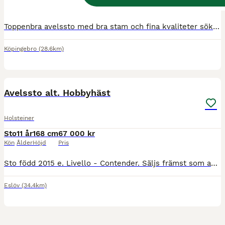
Kön
Ålder
Höjd
Pris
Toppenbra avelssto med bra stam och fina kvaliteter söker nytt hem. e. Ukato ee. Stakkato. ue. Zeoliet Flertalet 160 hästar i släktet https://www.horsetelex.com/horses/pedigree/1573321/evita 🌟super
Köpingebro
(28.6km)
7
Avelssto alt. Hobbyhäst
Holsteiner
Sto
11 år
168 cm
67 000 kr
Kön
Ålder
Höjd
Pris
Sto född 2015 e. Livello - Contender. Säljs främst som avelssto då hon stortrivs som mamma. Fått två föl, ett 2019 som idag har startat upp till 120 hoppning. Ett hos mig i april 2025 som finns att
Eslöv
(34.4km)