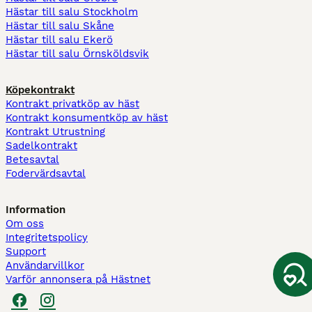
Hästar till salu Stockholm
Hästar till salu Skåne
Hästar till salu Ekerö
Hästar till salu Örnsköldsvik
Köpekontrakt
Kontrakt privatköp av häst
Kontrakt konsumentköp av häst
Kontrakt Utrustning
Sadelkontrakt
Betesavtal
Fodervärdsavtal
Information
Om oss
Integritetspolicy
Support
Användarvillkor
Varför annonsera på Hästnet