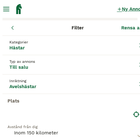
Ny Ann
Filter
Rensa a
Hästar
Avelshästar
Skåne län
Sjöbo
Vollsjö
Kategorier
Avelshästar till salu
i Vollsjö
Hästar
16 Hästar hittade
Typ av annons
Till salu
Avelshästar
Filter
Inriktning
Spara sökning
Sortera
Avelshästar
PRO
Plats
Avstånd från dig