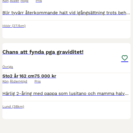
Kön
Ålder
Höjd
Pris
Blir tyvärr återkommande halt vid igångsättning trots behandling. Så håller inte för ridning mao, enligt veterinär ska avel funka bra. Vänlig, mild personlighet som älskar allt och alla och är okompli
Höör
(27.1km)
3
1
Chans att fynda pga graviditet!
Övriga
Sto
2 år
162 cm
75 000 kr
Kön
Ålder
Höjd
Pris
Härlig 2-åring med pappa som lusitano och mamma halvblod. Inte bara är hon snygg, hon har dessutom ett fantastiskt temperament. Social och mjuk i sitt sätt. Pappa Figura som är lusitano är utbildad Gr
Lund
(38km)