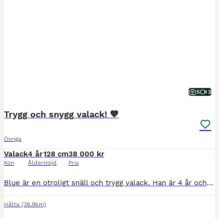
5
3
Trygg och snygg valack! 💙
Övriga
Valack
4 år
128 cm
38 000 kr
Kön
Ålder
Höjd
Pris
Blue är en otroligt snäll och trygg valack. Han är 4 år och 1.28 i mankhöjd. Väldigt positiv till arbete och rättar sig efter ryttaren. Såklart behöver han utbildas vidare pga ålder, men han lär sig a
Hålta
(36.9km)