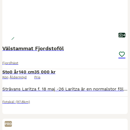
4
Välstammat Fjordstoföl
Fjordhäst
Sto
0 år
140 cm
35 000 kr
Kön
Ålder
Höjd
Pris
Strävans Laritza f. 18 maj -26 Laritza är en normalstor fölunge, hon är hanterad efter ålder, har åkt transport, stått uppbunden, verkad och avmaskad efter gällande rutiner. Hon är trevlig och social
Fotskäl
(97.8km)
PRO