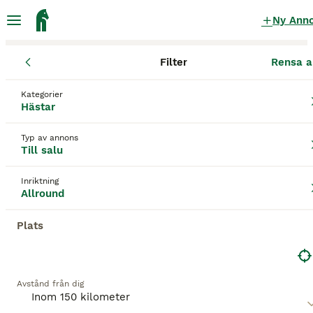
Ny Ann
Filter
Rensa a
Hästar
Allroundhästar
Västra Götalands län
Orust
Ellös
Kategorier
Allroundhästar till salu
i Ellös
Hästar
180 Hästar hittade
Typ av annons
Till salu
Allround
Filter
Inriktning
Spara sökning
Sortera
Allround
3
BOOSTADE ANNONSER
Plats
BOOST
Vackert D-ponnysto
Övriga
Avstånd från dig
Sto
17 år
145 cm
48 000 kr