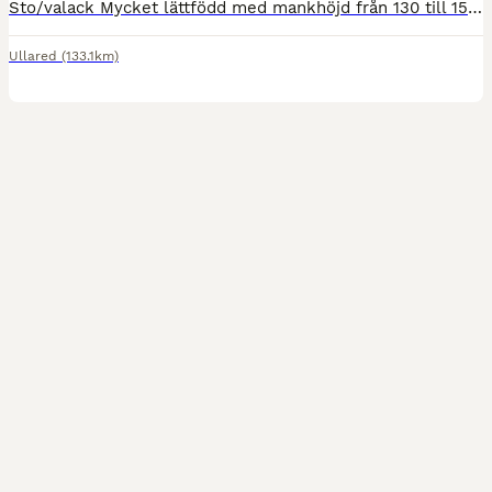
Sto/valack Mycket lättfödd med mankhöjd från 130 till 150 Projektet kan va hopplös fånghäst eller rehab, svårriden, oinriden osv osv. Max ålder 22 år med utsikter att kunna bli en skogsmulle för kra
Ullared
(133.1km)