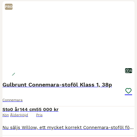
PRO
5
Gulbrunt Connemara-stoföl Klass 1, 38p
Connemara
Sto
0 år
144 cm
55 000 kr
Kön
Ålder
Höjd
Pris
Nu säljs Willow, ett mycket korrekt Connemara-stoföl född 25 maj 2026. Willow är en ponny med fantastisk utstrålning, god resning och ett mycket trevligt temperament. Ett unikt tillfälle för dig som s