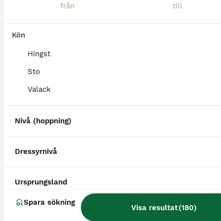
Kön
1
Hingst
BOOST
Ardennervalack söker rätt person
Sto
Valack
Ardenner
Valack
9 år
165 cm
Kön
Ålder
Höjd
Nivå (hoppning)
9 år gammal. Han har goda erfarenheter av att gå med både stora hästar samt små ponnies. Regelbundet avmaskad utefter behov. Regelbundet vaccinerad mot stelkramp och hästinfluensa. Fullförsäkrad i Agria. Han är tömkörd och har dragit släpa sedan tidigare. Insutten samt har påbörjad hantering under ryttare, där han är riden i skritt med ledare. Han har god potential för fo
Dressyrnivå
Dingle
(41.4km)
2
1
Ursprungsland
BOOST
Bästa vän/Ridgymnasium/Mor-dotterhäst
Spara sökning
Visa resultat
(
180
)