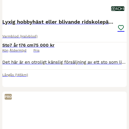
5
5
Lyxig hobbyhäst eller blivande ridskolepärla
Varmblod (Halvblod)
Sto
7 år
176 cm
75 000 kr
Kön
Ålder
Höjd
Pris
Det här är en otroligt känslig försäljning av ett sto som ligger mig väldigt varmt om hjärtat. Jag har ägt henne sedan hon var 3 år gammal, men på grund av att tiden inte räcker till nu när jag har ett litet barn har jag tagit det tunga beslutet att hitta hennes nästa hem. Temperament & Ridning Clara är en fantastisk tjej som passar perfekt som en lyxig hobbyhäst eller ti
Långås
(145km)
PRO