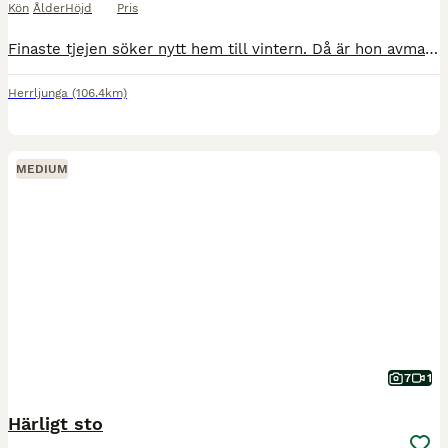
Kön
Ålder
Höjd
Pris
Finaste tjejen söker nytt hem till vintern. Då är hon avmaskad, vacc, har pass. Föddes 15 April Hon är en framåt och social tjej ! En riktig blickfångare! Förväntas att bli maxad D. försäkrad i Folks
Herrljunga
(106.4km)
MEDIUM
7
1
Härligt sto