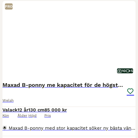
PRO
10
5
Maxad B-ponny me kapacitet för de högsta klasserna
Welsh
Valack
12 år
130 cm
85 000 kr
Kön
Ålder
Höjd
Pris
🌟 Maxad B-ponny med stor kapacitet söker ny bästa vän 🌟 Hooch är en maxad B-ponny med mycket kvalitet, personlighet och kapacitet. Han har tävlat upp till LB i hoppning och visar ännu mer potential