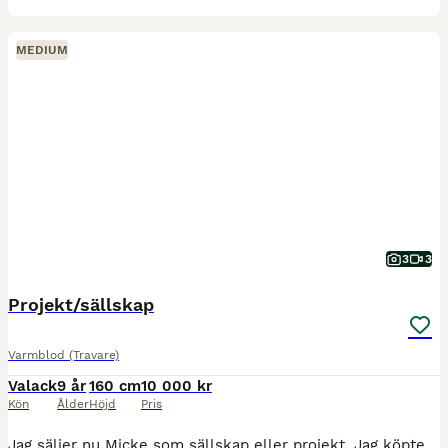
MEDIUM
3
3
Projekt/sällskap
Varmblod (Travare)
Valack
9 år
160 cm
10 000 kr
Kön
Ålder
Höjd
Pris
Jag säljer nu Micke som sällskap eller projekt. Jag köpte Micke i vintras då hade han endast varit riden i 2 månader. Fantastisk härlig häst men tyvärr passar vi inte ihop. Micke har lite svårt för at