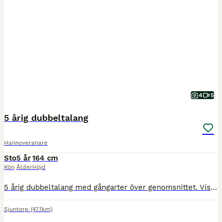
4
5
5 årig dubbeltalang
Hannoveranare
Sto
5 år
164 cm
Kön
Ålder
Höjd
5 årig dubbeltalang med gångarter över genomsnittet. Visad på unghästtest där hon belönades med gångartsdiplom, klass 1 hoppning samt ridhästtalang. Mätt förra året till 164 cm. Sportig och nätt model
Sjuntorp
(47.1km)