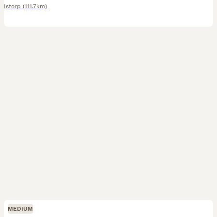
Istorp
(111.7km)
MEDIUM