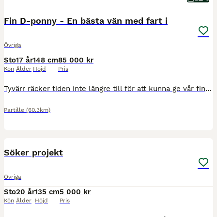
Fin D-ponny - En bästa vän med fart i
Övriga
Sto
17 år
148 cm
85 000 kr
Kön
Ålder
Höjd
Pris
Tyvärr räcker tiden inte längre till för att kunna ge vår fina ponny den träning och omsorg hon förtjänar. Därför har vi tagit det svåra beslutet att sälja henne. All utrustning inkl. sadel ingår i p
Partille
(60.3km)
1
Söker projekt
Övriga
Sto
20 år
135 cm
5 000 kr
Kön
Ålder
Höjd
Pris