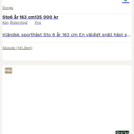
Övriga
Sto
6 år
163 cm
135 000 kr
Kön
Ålder
Höjd
Pris
Irländsk sporthäst Sto 6 år 163 cm En väldigt snäll häst som gör allt för sin ryttare i ridningen har hon egen motor så pigg och framåt utan att bli stark . Väldigt fin i munnen rids på vanligt bett .
Skövde
(141.3km)
PRO
2
5