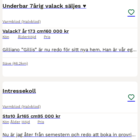
BOOST
Underbar 7årig valack säljes ♥️
Varmblod (Halvblod)
Valack
7 år
173 cm
160 000 kr
Kön
Ålder
Höjd
Pris
Gilliano ”Gillis” är nu redo för sitt nya hem. Han är vår egen uppfödning och har bott på gården hela sitt liv. Gillis har ett hjärta av guld och vill alltid göra rätt. Snäll att rida ut på själv och i grupp, hoppar det man styr honom på, trevlig att rida dressyr med! Gillis mår bäst av varierad ridning där han får ridas ut kontinuerligt och inte bara ridas på banan varje
Säve
(46.2km)
4
BOOST
Intressekoll
Varmblod (Halvblod)
Sto
10 år
165 cm
95 000 kr
Kön
Ålder
Höjd
Pris
Nu är jag åter från semestern pch redo att boka in provridning/möte. Det är väldigt många som hört av sig och är ni fortfarande intressearde av Anna så är ni välkomna att höra av er så bokar vi in from v 32 och framåt. Det blev inte riktigt som jag tänkt mig. Anna är en fantastikt trevlig tjej som inte vill något ont, men har lite för mycket nerv för min del. Världens sn