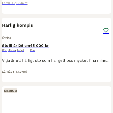
Lerdala
(138.6km)
6
2
BOOST
Härlig kompis
Övriga
Sto
15 år
126 cm
45 000 kr
Kön
Ålder
Höjd
Pris
Vilja är ett härligt sto som har gett oss mycket fina minnen och bra erfarenheter. Vi söker i första hand inte en tävlingsryttare utan en ny ryttare som vill ha en bästa kompis och som kan ge henne ett nytt fint hem. Vilja älskar uteritter och ha roligt ihop med sin ryttare. På ridbana är hon ingen ponny som springer på av sig själv utan behöver en del drivning men på u
Långås
(143.9km)
MEDIUM