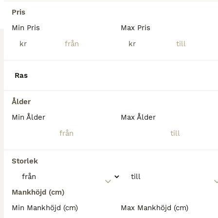
Övriga
Pris
Sto
1 år
160 cm
Min Pris
Max Pris
Kön
Ålder
Höjd
kr
kr
Bud mottages mot rätten att neka. Inga skambud tack. Tänkta priset va 55 men kan gå ner till 45 med snabb och smidig affär. Kan tänkas bytas men vill ha pengar i mellan till mig då vi skall köpa annat. ​Vacker och nätt pärla med härlig utstrålning söker nytt hem ​Kort om hästen: Manke:mamman 157 pappa 167 ​Kön: Sto ​Stam: Friser / Halvblod ​Typ: Nätt utseende, vacker gån
Ljung
(107.9km)
Ras
Ålder
Min Ålder
Max Ålder
Storlek
Mankhöjd (cm)
Min Mankhöjd (cm)
Max Mankhöjd (cm)