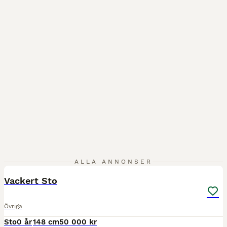
4
2
ALLA ANNONSER
Vackert Sto
Övriga
Sto
0 år
148 cm
50 000 kr