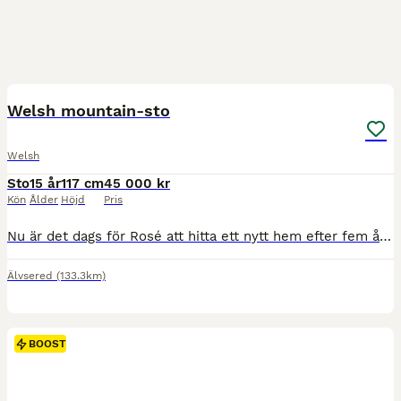
7
5
BOOST
Welsh mountain-sto
Welsh
Sto
15 år
117 cm
45 000 kr
Kön
Ålder
Höjd
Pris
Nu är det dags för Rosé att hitta ett nytt hem efter fem år hos oss när barnen gått över till större ponnyer. Snäll och okomplicerad ponny. Kan gå ensam och i flock. Inga problem att ha själv i stallet. Funkar både på ridbana och uteritter. Går att rida ut på både ensam och i grupp, otittig och trafiksäker. Vår dotter på 10 år rider ut henne själv i alla gångarter. Tävla
Älvsered
(133.3km)
BOOST