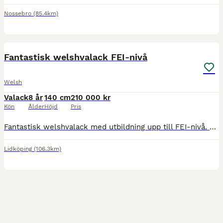
Nossebro
(85.4km)
1
4
MEDIUM
Fantastisk welshvalack FEI-nivå
Welsh
Valack
8 år
140 cm
210 000 kr
Kön
Ålder
Höjd
Pris
Fantastisk welshvalack med utbildning upp till FEI-nivå. Svenskfödd welshvalack, född 2018, maxad C-ponny, slutmätt till 140 cm. Allan har varit i vår ägo sedan han var 1,5 år och är pedantskött i a
Lidköping
(106.3km)