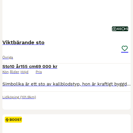
40
5
Viktbärande sto
Övriga
Sto
10 år
155 cm
69 000 kr
Kön
Ålder
Höjd
Pris
Simbolika är ett sto av kallblodstyp, hon är kraftigt byggd, är pigg att rida, hon är ganska välutbildad. I ridningen kräver hon en rutinerad ryttare, hon kan testa sin ryttare. Hon har gått med här i
Lidköping
(101.9km)
BOOST