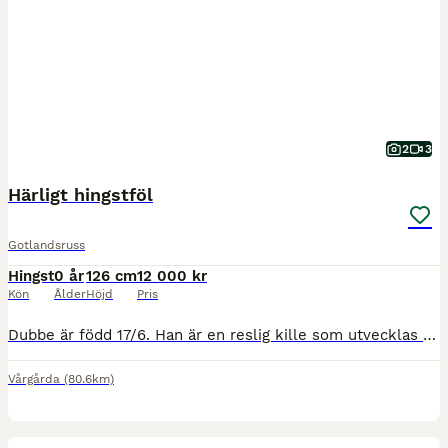
2
3
Härligt hingstföl
Gotlandsruss
Hingst
0 år
126 cm
12 000 kr
Kön
Ålder
Höjd
Pris
Dubbe är född 17/6. Han är en reslig kille som utvecklas väl. Dubbes mamma är Elitstoet Dana är ett fantastiskt avelssto som är mamma till flera fina Gotlandsruss. Bland annat Vittras Daniella premier
Vårgårda
(80.6km)
3
5