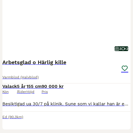
3
2
Arbetsglad o Härlig kille
Varmblod (Halvblod)
Valack
5 år
155 cm
90 000 kr
Kön
Ålder
Höjd
Pris
Besiktigad ua 30/7 på klinik. Sune som vi kallar han är en väldigt mysig kille. Han är född här och hans mamma går i ridskolan. Tanken var att han skulle bli ridskolehäst också men han kommer passa bättre med en o samma ryttare. Han är rolig att rida men kan vara pigg och o ibland reaktiv. Han är väldigt snäll att rida ut och kan gå först men behöver mer rutin, inte rädd
Ed
(90.3km)