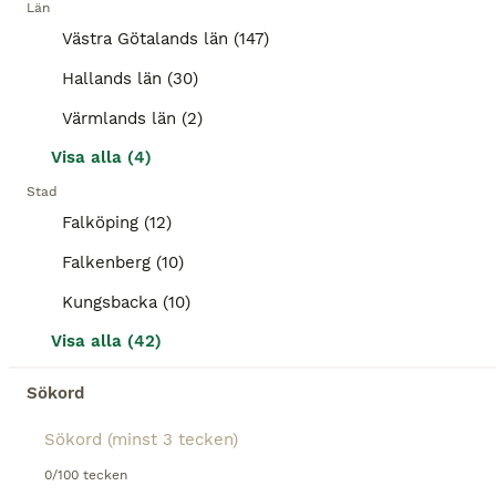
Kön
Ålder
Höjd
Pris
Län
Västra Götalands län (147)
Född 2009,importerad från irland för ca 2,5 år sedan varit hos oss i 2 år, Snäll i all hantering, lätt att lasta och ha med sig på nya platser men en osäker ponny. Hopptränad hos oss och startat endel P&J, älskar att hoppa och gör det bra, men är osäker på hinder, kräver lugn välbalanserad ryttare, älskar uteritter. vacker häst som enbart säljes pga matchningen här inte är
Hallands län (30)
Olofstorp
(59.8km)
Värmlands län (2)
Visa alla (4)
BOOST
Stad
Falköping (12)
Falkenberg (10)
Kungsbacka (10)
Visa alla (42)
Sökord
7
1
PocahontaZ barockpanto
0/100 tecken