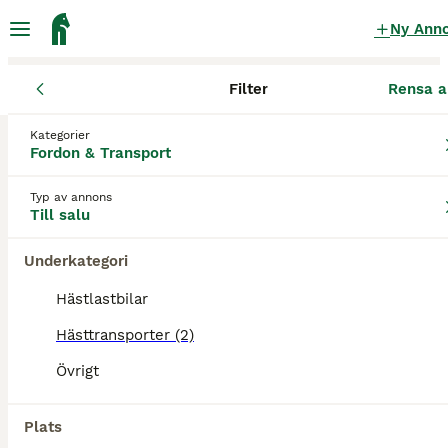
Ny Ann
Filter
Rensa a
Fordon & Transport
Hästtransporter
Kategorier
Kom med bud Hästtransporter till salu
Fordon & Transport
i Sverige
Typ av annons
2 Fordon & Transport hittade
Till salu
1
Hästtransporter
Filter
Underkategori
Hästlastbilar
kom med bud
Hästtransporter (2)
Spara sökning
Sortera
6
Övrigt
Besiktad hästtransport, Kylingekärran 1300HT -17
Plats