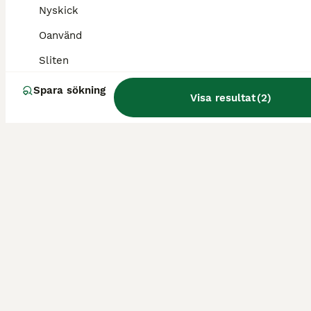
Nyskick
Oanvänd
Sliten
Spara sökning
Visa resultat
(
2
)