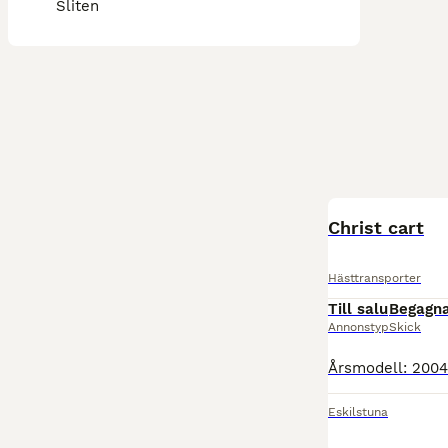
Sliten
Christ cart
Hästtransporter
Till salu
Begagn
Annonstyp
Skick
Eskilstuna