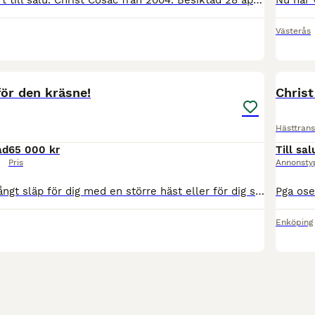
Beg hästtransport till salu. Christ Cosac från 2004. Besiktad 28 april 2026. nya däck på bakaxeln, har allround däck. Nytt golv 2026.
Västerås
6
ör den kräsne!
Chris
Hästtrans
ad
65 000 kr
Till sal
Pris
Annonsty
Extra högt och långt släp för dig med en större häst eller för dig som bara vill ha ett lyxsläp. Aluminium golv. Öppningsbara fönster, krubba framtill, sadelkammare. Har allt ett släp kan önska. Årsmo
Enköping