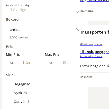
Avstånd från dig
Halmstad
Sökord
Transporten f
6/100 tecken
Hästtransporter
Pris
Till salu
Begagn
Min Pris
Max Pris
Annonstyp
Skick
kr
kr
Skick
Boxholm
Begagnad
Nyskick
Oanvänd