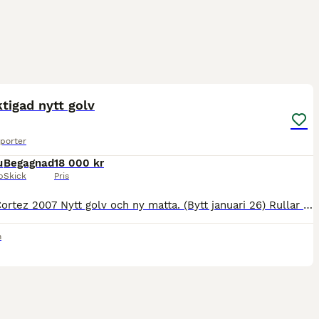
1
tigad nytt golv
porter
u
Begagnad
18 000 kr
p
Skick
Pris
Christ Cortez 2007 Nytt golv och ny matta. (Bytt januari 26) Rullar fint men obesiktigad
n