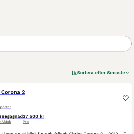
Sortera efter
Senaste
9
 Corona 2
porter
u
Begagnad
37 500 kr
p
Skick
Pris