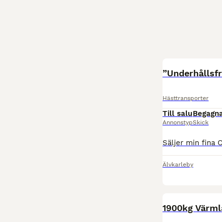
”Underhållsfr
Hästtransporter
Till salu
Begagn
Annonstyp
Skick
Älvkarleby
1900kg Värml