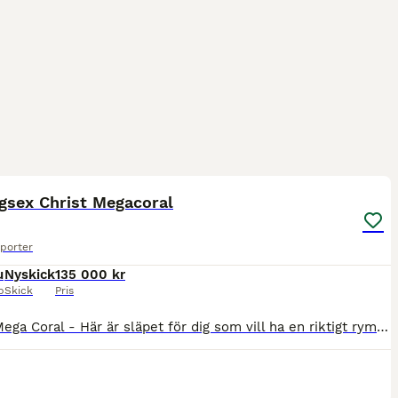
5
gsex Christ Megacoral
porter
u
Nyskick
135 000 kr
p
Skick
Pris
Christ Mega Coral - Här är släpet för dig som vill ha en riktigt rymlig trailer Gott om plats mellan bommar o sadelkammare Alugolv & glasfibersidor Demovagn - ny Sadelkammare Mycket bra ventilation