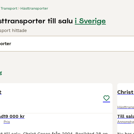
 Transport
Hästtransporter
ttransporter till salu
i Sverige
sport hittade
orter
g
7
t
Christ
Hästtrans
ad
19 000 kr
Till sal
Pris
Annonsty