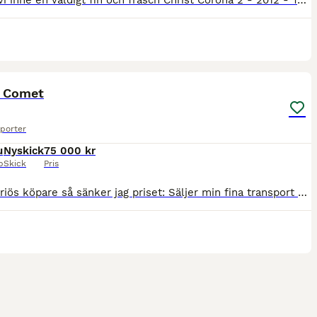
Nu har vi inne en väldigt fin och fräsch Christ Corona 2 - 2012 - Totalvikt 1300kg - Lastvikt 475kg - Levereras nybesiktad - Ny bytt golv ( LPDE plastgolv ) - Sadelkammare - Öppningsbara sidofönste
7
t Comet
porter
u
Nyskick
75 000 kr
p
Skick
Pris
Pga oseriös köpare så sänker jag priset: Säljer min fina transport som är lättarbetad och rullar stadigt på vägen. Släpet är tillverkat i glasfiber med aluminiumgolv. Hård överlucka med bromsljus.