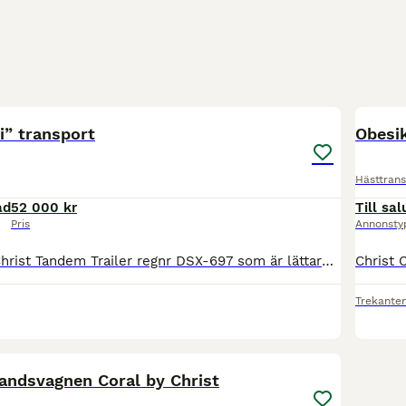
6
i” transport
Obesik
Hästtrans
ad
52 000 kr
Till sal
Pris
Annonsty
Säljer min fina Christ Tandem Trailer regnr DSX-697 som är lättarbetad och rullar stadigt på vägen. Släpet är tillverkat i glasfiber och aluminium, med aluminiumgolv. Hård överlucka. Sparkskydd. Öppni
Trekante
6
andsvagnen Coral by Christ