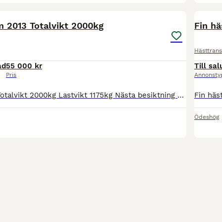
8
m 2013 Totalvikt 2000kg
Fin hä
Hästtrans
ad
55 000 kr
Till sal
Pris
Annonsty
Reg nr DSX697 Totalvikt 2000kg Lastvikt 1175kg Nästa besiktning 20270531 Mycket fint och välskött släp. Liten skrapskada i hästdel på sadelkammardel • Aluminiumgolv • Aluminiumväggar • Sadelkammare
Ödeshög