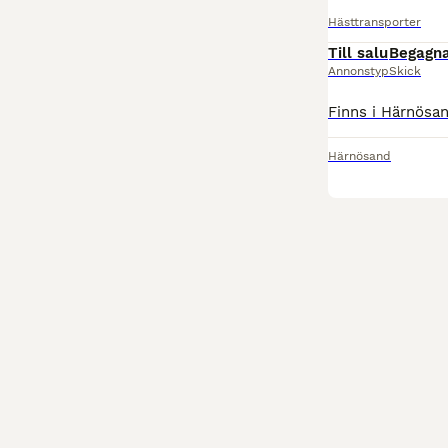
Hästtransporter
Till salu
Begagn
Annonstyp
Skick
Härnösand