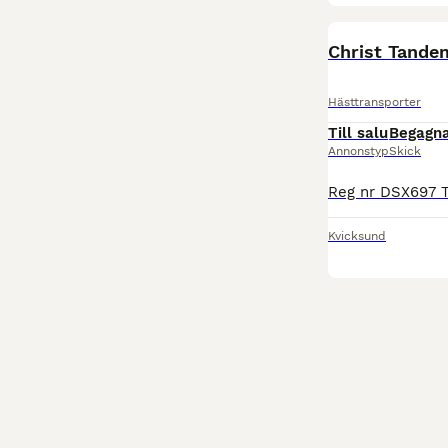
Christ Tande
Hästtransporter
Till salu
Begagn
Annonstyp
Skick
Kvicksund