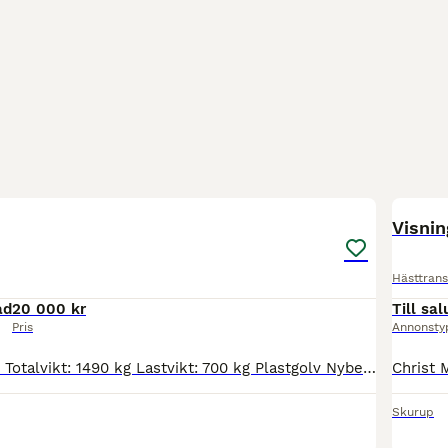
7
Visnin
Hästtrans
ad
20 000 kr
Till sal
Pris
Annonsty
Årsmodell: 2004 Totalvikt: 1490 kg Lastvikt: 700 kg Plastgolv Nybesiktigad
Skurup