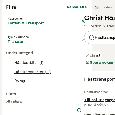
Filter
Rensa alla
Fordon &
Christ Häs
Kategorier
Fordon & Transport
11 Fordon & Tran
Typ av annons
Hästtransp
Till salu
Underkategori
christ
Spara söknin
Hästlastbilar (1)
Hästtransporter (11)
Hästtranspor
Övrigt
Hästtransporter
Plats
Till salu
Begagn
Alla platser
Annonstyp
Skick