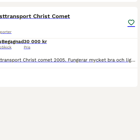
5
sttransport Christ Comet
porter
u
Begagnad
30 000 kr
p
Skick
Pris
Fin hästtransport Christ comet 2005. Fungerar mycket bra och ligger bra bakom bilen. Kamera kan följa med om man vill. Sommardäck och vinterdäck med dubb följer med. Sadelkammare finns. Nästa besi