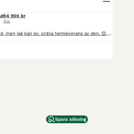
ad
54 900 kr
Pris
Finns i Härnösand, men jag kan ev. ordna hemleverans av den. 😊 54900, kontanter eller Swish. Kan reserveras/tingas. Välkommen att höra av dig! :) * Totalvikt 1900kg-Tjänstevikt 920kg=980kg lastvikt!
Spara sökning