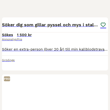
6
Söker dig som gillar pyssel och mys i stallet
Sökes
1 500 kr
Annonstyp
Pris
Söker en extra-person (över 20 år) till min kallblodstravare Hugo. Söker dig som framförallt tycker om att pyssla och vara med hästar. Om du därtill tycker om att träna belöningsbaserat från marken oc
Grödinge
PRO