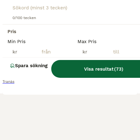
Umeå
0/100 tecken
1
2
Pris
Söker en medryttarhäst i/nära Tranås
Min Pris
Max Pris
Sökes
kr
kr
Annonstyp
Spara sökning
Hejj, jag heter Moa och jag är 14år 152cm, och väger 50kg som söker en medryttarhäst då jag är väldigt hästintresserad men har ingen egen häst, jag har ridit på ridskola i 9år rider fortfarande där oc
Visa resultat
(
73
)
Tranås