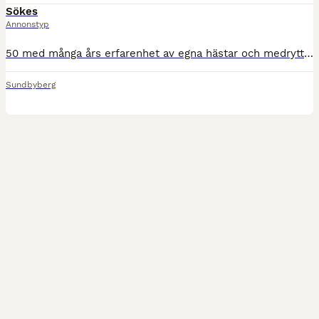
Sökes
Annonstyp
50 med många års erfarenhet av egna hästar och medryttarhästar. Vill mest rida ut men även kunna ta lättare pass på ridbana/i ridhus. 179 cm, 77 kg. Pålitlig, tar ansvar och hugger i med vad som behö
Sundbyberg