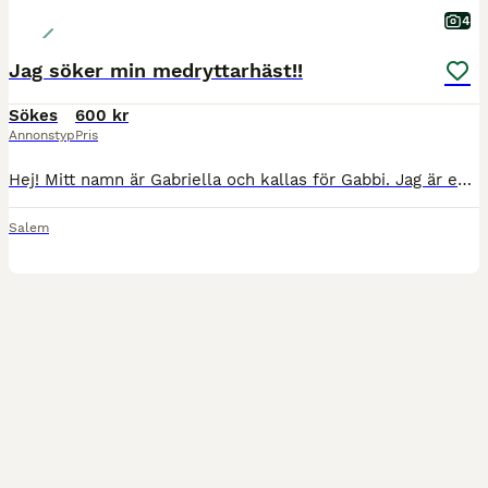
4
Jag söker min medryttarhäst!!
Sökes
600 kr
Annonstyp
Pris
Hej! Mitt namn är Gabriella och kallas för Gabbi. Jag är en arton årig tjej som pluggar på gymnasiet. 🤗 Hästar har alltid stått mig nära hjärtat men de är inte förns ungefär ett halv år sen jag bör
Salem