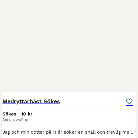
1
MEDIUM
Medryttarhäst Sökes
Sökes
10 kr
Annonstyp
Pris
Jag och min dotter på 11 år söker en snäll och trevlig medryttarhäst som vi kan rida och pyssla om någon eller några dagar i veckan. Min dotter rider på ridskola i överrum och har ett stort hästintre