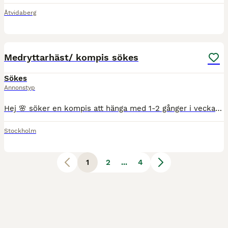
Åtvidaberg
1
Medryttarhäst/ kompis sökes
Sökes
Annonstyp
Hej 🌸 söker en kompis att hänga med 1-2 gånger i veckan, eller om någon behöver hjälp nu i sommar. Rider på ridskola och jobbar inte heltid så jag kan tyvärr inte erbjuda så mycket betalt mer än tid
Stockholm
1
2
...
4