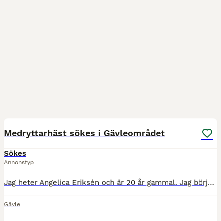
4
Medryttarhäst sökes i Gävleområdet
Sökes
Annonstyp
Jag heter Angelica Eriksén och är 20 år gammal. Jag började rida vid 5 års ålder och har haft egen häst i massa år. Min häst hette Kalle, han var en nordsvensk valack som älskade att hoppa och sprin
Gävle