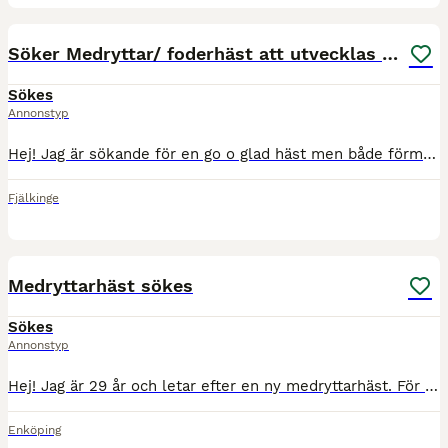
1
2
Söker Medryttar/ foderhäst att utvecklas med
Sökes
Annonstyp
Hej! Jag är sökande för en go o glad häst men både förmåga till hoppning och även dressyr samt där det finns möjlighet att åka ut o tävla med ☺️ Jag är 18 år, 176cm och söker en häst i närheten av Fj
Fjälkinge
2
2
Medryttarhäst sökes
Sökes
Annonstyp
Hej! Jag är 29 år och letar efter en ny medryttarhäst. För ett halvår sedan sålde jag min egen islandshäst som jag red in själv, och sedan dess har jag verkligen saknat att ha en häst i vardagen. J
Enköping