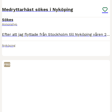
Medryttarhäst sökes i Nyköping
Sökes
Annonstyp
Efter att jag flyttade från Stockholm till Nyköping våren 2025 så fick jag lägga ridningen åt sidan. Nu har vardagsrutinerna satt sig, och därför letar jag efter en ny medryttarhäst i närheten av Nyk
Nyköping
PRO