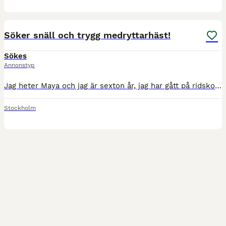
1
1
Söker snäll och trygg medryttarhäst!
Sökes
Annonstyp
Jag heter Maya och jag är sexton år, jag har gått på ridskola i snart sju år där jag lärt mig det mesta och har nu blivit sugen på mer. Nu letar jag medryttarhäst eftersom att jag längtar efter att lä
Stockholm