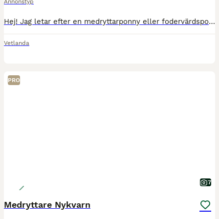
Annonstyp
Hej! Jag letar efter en medryttarponny eller fodervärdsponny (B- eller C-ponny) till min 12-åriga dotter (f 2014, ca 150 cm). Hon har ridit i flera år och har en stadig, välbalanserad sits och mjuka,
Vetlanda
PRO
7
Medryttare Nykvarn