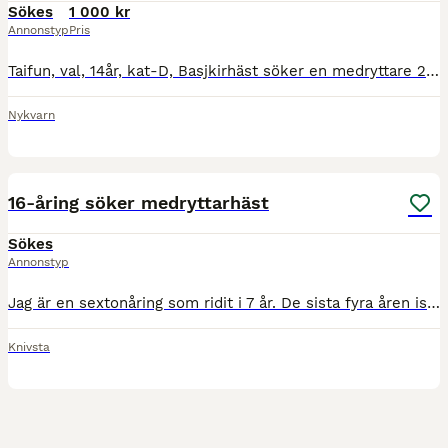
Sökes
1 000 kr
Annonstyp
Pris
Taifun, val, 14år, kat-D, Basjkirhäst söker en medryttare 2ggr/ v. Taifun är en bussig allroundhäst som vill ha en vänlig, tydlig och konsekvent ryttare. Taifun är modig, stabil och juste. Taifun gi
Nykvarn
1
16-åring söker medryttarhäst
Sökes
Annonstyp
Jag är en sextonåring som ridit i 7 år. De sista fyra åren islandshäst, så har kunskap inom både islands- och "vanlig" häst. Alla djur ligger mig varmt om hjärtat och jag försöker alltid att se till d
Knivsta