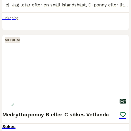
Hej, Jag letar efter en snäll islandshäst, D-ponny eller liten storhäst att vara medryttare på ca 1-2 dagar i veckan. Jag har de senaste åren varit inriktad mot islandshäst och även ägt en islandshäst
Linköping
MEDIUM
3
Medryttarponny B eller C sökes Vetlanda
Sökes