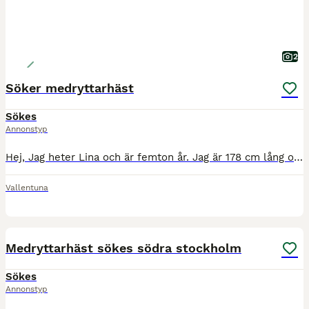
2
Söker medryttarhäst
Sökes
Annonstyp
Hej, Jag heter Lina och är femton år. Jag är 178 cm lång och bor i Vallentuna/Stockholm. Jag älskar hästar och att vara i stallet. Har ridit i ca sju år och tagit hand om hästar från både marken o
Vallentuna
1
Medryttarhäst sökes södra stockholm
Sökes
Annonstyp