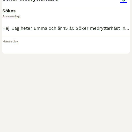
Sökes
Annonstyp
Hej! Jag heter Emma och är 15 år. Söker medryttarhäst inom Stockholm, gärna Västerort. Jag har ridit på ridskola i 8 år, samt hyrt häst ett par gånger. Har inte haft medryttarhäst innan men varit sta
Hässelby