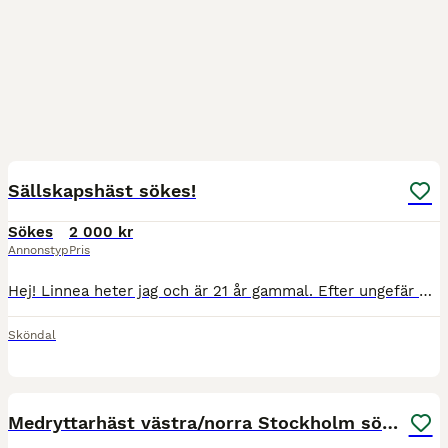
1
Sällskapshäst sökes!
Sökes
2 000 kr
Annonstyp
Pris
Hej! Linnea heter jag och är 21 år gammal. Efter ungefär 2 års uppehåll från ridning och hästar har jag börjat längta tillbaka. Jag söker därför en snäll och lugn häst som jag kan få umgås med någon
Sköndal
1
MEDIUM
Medryttarhäst västra/norra Stockholm sökes