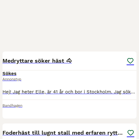
1
MEDIUM
Medryttare söker häst 🐴
Sökes
Annonstyp
Hej! Jag heter Elle, är 41 år och bor i Stockholm. Jag söker en häst att rida och sköta om en eller ett par dagar i veckan. Jag red mycket när jag var yngre och har nu tagit upp ridningen igen. Seda
Bandhagen
3
1
Foderhäst till lugnt stall med erfaren ryttare!!