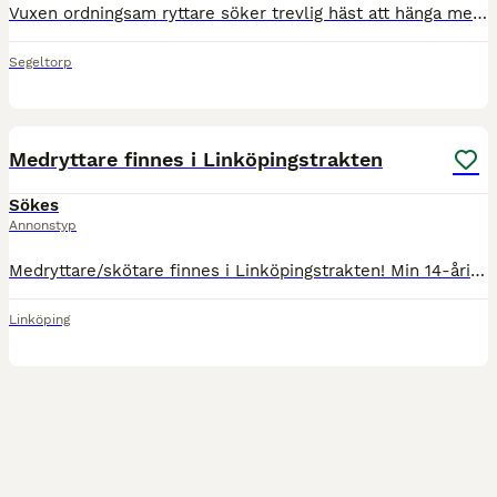
Vuxen ordningsam ryttare söker trevlig häst att hänga med 1-2 ggr i veckan. Jag föredrar uteritter så en gärna en häst som inte har problem att ridas ut på själv, och med tydlig broms. Jag har lång er
Segeltorp
1
Medryttare finnes i Linköpingstrakten
Sökes
Annonstyp
Medryttare/skötare finnes i Linköpingstrakten! Min 14-åriga dotter söker en stor ponny alternativt en häst i Linköpingstrakten att få hjälpa till med. Hon har stor hästvana och är mjuk och följsam s
Linköping