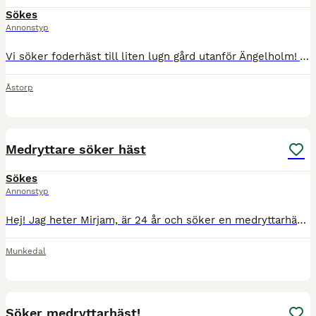
Sökes
Annonstyp
Vi söker foderhäst till liten lugn gård utanför Ängelholm! Vår dotter Linnea 23 år söker hopphäst! Hon har lång erfarenhet, hoppat upp 135, lugn och fin i sin hand! Haft egna hästar sedan hon var 10 å
Åstorp
1
Medryttare söker häst
Sökes
Annonstyp
Hej! Jag heter Mirjam, är 24 år och söker en medryttarhäst i Munkedal/Uddevalla, har dock egen bil så är flexibel Jag har ridit till och från hela livet och har tidigare haft egen häst, så jag vet vi
Munkedal
1
3
Söker medryttarhäst!