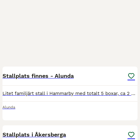
6
Stallplats finnes - Alunda
Litet familjärt stall i Hammarby med totalt 5 boxar, ca 2 km utanför Alunda. Vi har nu 2 boxar lediga. (Obs! Mankhöjd ej över 1,65) Stora hagar med hö-automater som sköter fodring lunch samt eftermid
Alunda
3
Stallplats i Åkersberga