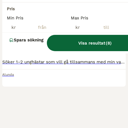
Norrbacka
Pris
Min Pris
Max Pris
2
kr
kr
Unghästplats i lösdrift utanför Alunda
Spara sökning
Visa resultat
(
8
)
700 kr
Pris
Söker 1–2 unghästar som vill gå tillsammans med min valack född 2025. Jag erbjuder en lugn och trygg lösdrift med ca 35 kvm ligghall, fri tillgång på grovfoder och daglig tillsyn. Stallplats finns v
Alunda