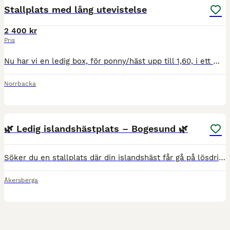
Stallplats med lång utevistelse
2 400 kr
Pris
Nu har vi en ledig box, för ponny/häst upp till 1,60, i ett mysigt och familjärt kollektivstall i Åsättra cirka en mil norr om Åkersberga. Här går hästarna i en flock och är ute cirka 12 timmar om dag
Norrbacka
1
🌿 Ledig islandshästplats – Bogesund 🌿
Söker du en stallplats där din islandshäst får gå på lösdrift på natursköna Bogesund? Då ska du kontakta oss. Vi erbjuder fantastiska hagar, oändliga ridvägar runt knuten, paddock med belysning, upp
Åkersberga