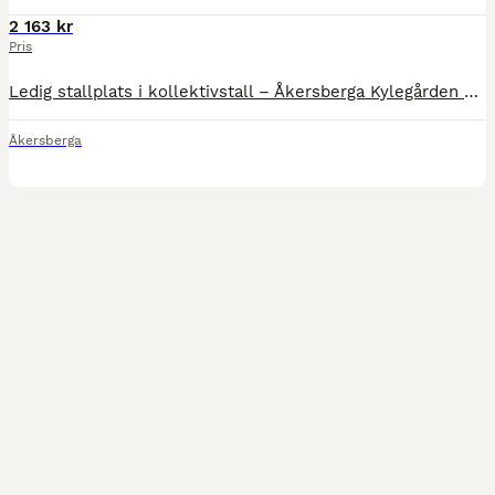
2 163 kr
Pris
Ledig stallplats i kollektivstall – Åkersberga Kylegården Nu finns det en ledig stallplats i vårt trivsamma kollektivstall i Åkersberga för sto eller valack. Vi har plats för totalt 12 hästar och er
Åkersberga