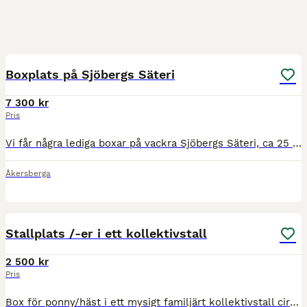
5
Boxplats på Sjöbergs Säteri
7 300 kr
Pris
Vi får några lediga boxar på vackra Sjöbergs Säteri, ca 25 minuter med bil nordost om centrala Stockholm, på gränsen mellan Åkersberga och Vallentuna. Här finns ridhus 60*20 med Ottomatta och sand (
Åkersberga
1
Stallplats /-er i ett kollektivstall
2 500 kr
Pris
Box för ponny/häst i ett mysigt familjärt kollektivstall cirka en mil norr om Åkersberga. Det tar 15 min med bil från centrum, någon minut längre med buss som stannar utanförr stallet. Lång utvistelse