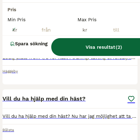
Pris
Min Pris
Max Pris
7
kr
kr
Ledig plats för utbildningshäst!
Spara sökning
Visa resultat
(
2
)
Ledig plats from 1/8 för häst i träning, tävling el försäljning. Diplomerad unghästutbildare, C tränare i hoppning. Utbildat och tävlat hästar tom 140 hoppning. Visat på unghäst och ridhäst test, fö
Häggeby
4
Vill du ha hjälp med din häst?
Vill du ha hjälp med din häst? Nu har jag möjlighet att ta emot fler hästar i träning/tävling, unghästar för utbildning och/eller försäljning under både kortare eller längre perioder. Jag har även mö
Bålsta