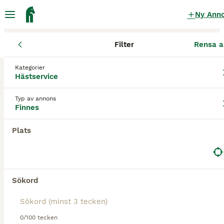
Ny Ann
Filter
Rensa a
Hästservice
Uppsala län
Håbo
Kategorier
Hästservice finnes
i Håbo
Hästservice
2 Hästservice hittade
Typ av annons
Finnes
Hästservice
Filter
Plats
Spara sökning
Sortera
PRO
Sökord
0/100 tecken