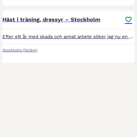
7
Häst i träning, dressyr – Stockholm
Efter ett år med skada och annat arbete söker jag nu en häst att ta emot i träning och ser fram emot att få arbeta med häst igen. Jag har tidigare arbetat i cirka fem år hos landslagstränare Louise N
Stockholm
(50.1km)