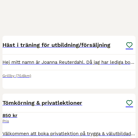
2
Häst i träning för utbildning/försäljning
Hej mitt namn är Joanna Reuterdahl. Då jag har lediga boxplatser efter att precis flyttat hem från Skåne så har jag möjlighet att ta emot en häst för träning igen. Allt är välkommet, utbildning/tillri
Grillby
(70.6km)
5
1
Tömkörning & privatlektioner
850 kr
Pris
Välkommen att boka privatlektion på trygga & välutbildade hästar., även du med egen häst är välkommen hit över dagen eller om du/ni vill övernatta och rida flera dagar. Nära till bad & mysiga caféer,