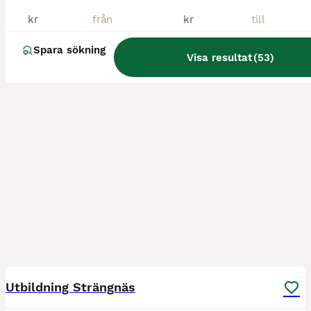
kr
kr
Spara sökning
Visa resultat
(
53
)
2
Utbildning Strängnäs