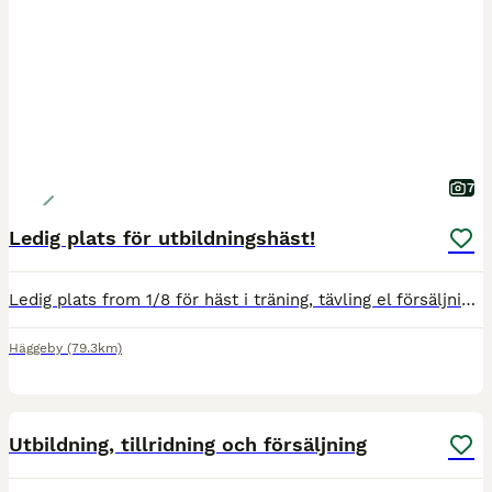
7
Ledig plats för utbildningshäst!
Ledig plats from 1/8 för häst i träning, tävling el försäljning. Diplomerad unghästutbildare, C tränare i hoppning. Utbildat och tävlat hästar tom 140 hoppning. Visat på unghäst och ridhäst test, fö
Häggeby
(79.3km)
1
1
Utbildning, tillridning och försäljning