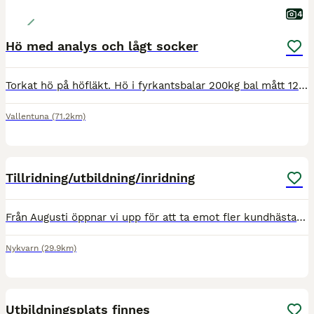
4
Hö med analys och lågt socker
Torkat hö på höfläkt. Hö i fyrkantsbalar 200kg bal mått 120 -130 cm x 80x90 850kr/bal Utan mellanvägg kan lasta 4 st i hästtransport 270kg/ balar mått 170x80x90 cm 1200kr/bal Leverans kan utföras �
Vallentuna
(71.2km)
2
Tillridning/utbildning/inridning
Från Augusti öppnar vi upp för att ta emot fler kundhästar hos oss. Jag föder upp både swb och ponnyer och har ridit in och utbildat många hästar både åt oss själva men även till många kunder. Tar äve
Nykvarn
(29.9km)
2
Utbildningsplats finnes