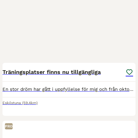
1
Träningsplatser finns nu tillgängliga
En stor dröm har gått i uppfyllelse för mig och från oktober erbjuder jag ett begränsat antal träningsplatser för dig som söker en trygg, individanpassad och professionell utbildning av din häst. Jag
Eskilstuna
(59.4km)
PRO