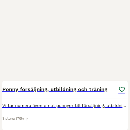
1
Ponny försäljning, utbildning och träning
Vi tar numera även emot ponnyer till försäljning, utbildning och tävling! Hos oss erbjuds: ▪️Individuell upplagd träning utifrån ponnyns nivå och förutsättningar ▪️Proffetionell matchning mot rätt
Sigtuna
(78km)