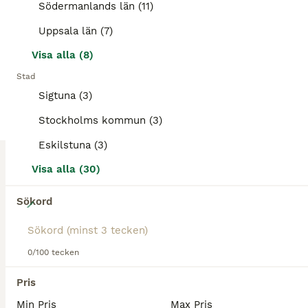
Sala
(114.7km)
Södermanlands län (11)
Uppsala län (7)
ALLA ANNONSER
PRO
Visa alla (8)
Stad
Sigtuna (3)
Stockholms kommun (3)
Eskilstuna (3)
Visa alla (30)
4
Sökord
Utbildning, träning, tävling & försäljning
0/100 tecken
Jag har ledig plats för hästar som önskar utbildning, vidareutbildning, träning, tävling eller hjälp med försäljning. Jag erbjuder flexibla och individuellt anpassade upplägg, både för kortare och lä
Pris
Hallstahammar
(103.4km)
Min Pris
Max Pris