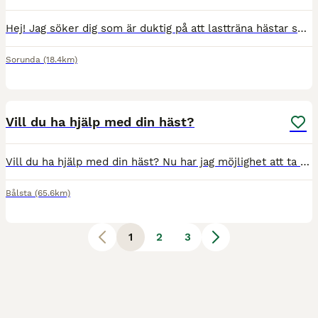
Hej! Jag söker dig som är duktig på att lastträna hästar som har möjlighet att komma ut till mig och min häst på gården. Jag har väldigt länge försökt träna honom själv men lyckas inte helt. Jag ser g
Sorunda
(18.4km)
4
Vill du ha hjälp med din häst?
Vill du ha hjälp med din häst? Nu har jag möjlighet att ta emot fler hästar i träning/tävling, unghästar för utbildning och/eller försäljning under både kortare eller längre perioder. Jag har även mö
Bålsta
(65.6km)
1
2
3