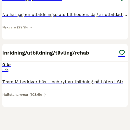
Nu har jag en utbildningsplats till hösten. Jag är utbildad unghästutbildare från Flyinge 2019 och har sedan dess både haft inridningar och vidareutbildningar. Visat på både unghäst- och ridhästtest
Nykvarn
(29.9km)
3
Inridning/utbildning/tävling/rehab
0 kr
Pris
Team M bedriver häst- och ryttarutbildning på Löten i Strömsholm. Vi tar emot hästar för inridning, vidareutbildning, träning, tävling, försäljning och rehabilitering. Vi bygger ett koncept för din hä
Hallstahammar
(103.6km)