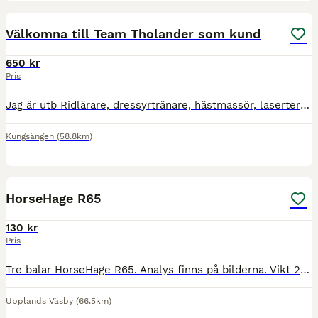
1
Välkomna till Team Tholander som kund
650 kr
Pris
Jag är utb Ridlärare, dressyrtränare, hästmassör, laserterapeut, sadel inpassare och har även mycket kunskap inom ledarskap.
Kungsängen
(58.8km)
3
HorseHage R65
130 kr
Pris
Tre balar HorseHage R65. Analys finns på bilderna. Vikt 20-25kg/bal Pris 130kr/bal Kan tas till Upplands Väsby, Bålsta och Enköping.
Upplands Väsby
(66.5km)