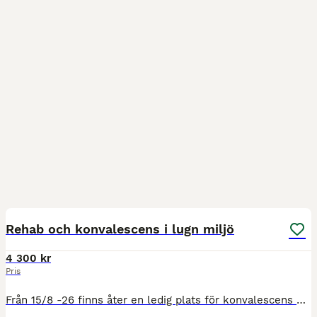
21
Rehab och konvalescens i lugn miljö
4 300 kr
Pris
Från 15/8 -26 finns åter en ledig plats för konvalescens och rehab hos oss på Kungsgårds. Passar särskilt bra för den häst som behöver en lugn miljö för att komma till sin rätt. En rörlig och bärsta