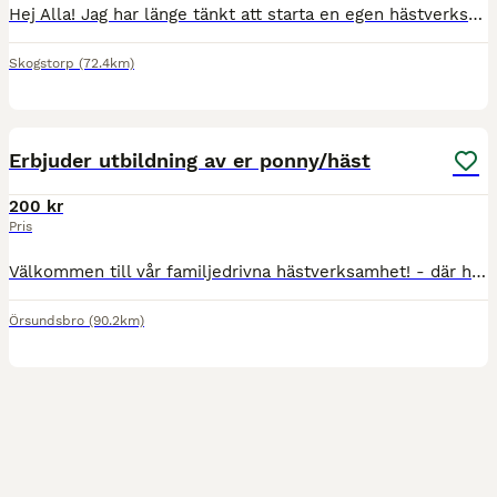
Hej Alla! Jag har länge tänkt att starta en egen hästverksamhet. Jag vill fortsätta utvecklas och utveckla hästar. Jag har ridit hela mitt liv, både (galna och lugna hästar) Jag vill inte stressa f
Skogstorp
(72.4km)
6
Erbjuder utbildning av er ponny/häst
200 kr
Pris
Välkommen till vår familjedrivna hästverksamhet! - där hästens välmående står i centrum Hos oss får varje häst ett individuellt upplägg med fokus på trygghet, hållbar träning och långsiktig utveckli
Örsundsbro
(90.2km)