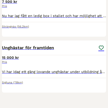
7 500 kr
Pris
Nu har jag fått en ledig box i stallet och har möjlighet att ta emot häst eller ponny för inridning eller vidareutbildning. Vi står på en fullutrustad anläggning med samtliga faciliteter som ridhus, s
Strängnäs
(56.2km)
1
Unghästar för framtiden
15 000 kr
Pris
Vi har idag ett gäng lovande unghästar under utbildning åt kunder, ett par samägda och även några egenägda. Vi tar gärna emot flera hästar i åldern 4-6 år för utbildning, tävling och försäljning. Foku
Sigtuna
(78km)