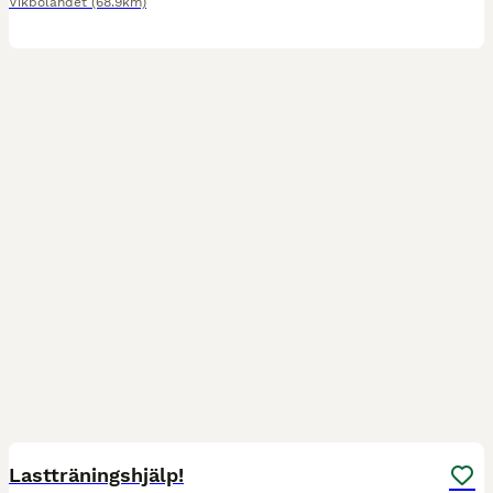
Vikbolandet
(68.9km)
1
Lastträningshjälp!