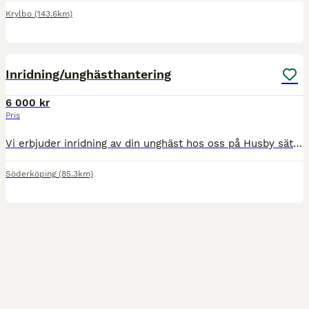
Krylbo
(143.6km)
4
Inridning/unghästhantering
6 000 kr
Pris
Vi erbjuder inridning av din unghäst hos oss på Husby säteri i Söderköping. Vi tar även emot hästar för vidare utbildning, igångsättning efter överenskommelse. Vi kan ta emot från c-ponny och uppåt V
Söderköping
(85.3km)