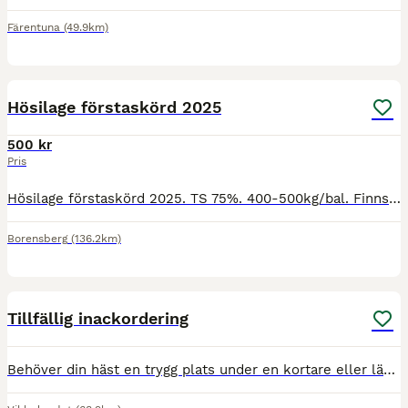
Färentuna
(49.9km)
1
Hösilage förstaskörd 2025
500 kr
Pris
Hösilage förstaskörd 2025. TS 75%. 400-500kg/bal. Finns i Borensberg. 500kr/bal. Snabb avhämtning prioriteras, kan vara behjälplig med lastning.
Borensberg
(136.2km)
1
1
Tillfällig inackordering
Behöver din häst en trygg plats under en kortare eller längre period? Vi erbjuder tillfällig inackordering för hästar vars ägare exempelvis ska resa bort, behöver avlastning under en period eller öns