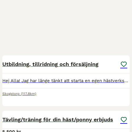
1
1
Utbildning, tillridning och försäljning
Hej Alla! Jag har länge tänkt att starta en egen hästverksamhet. Jag vill fortsätta utvecklas och utveckla hästar. Jag har ridit hela mitt liv, både (galna och lugna hästar) Jag vill inte stressa f
Skogstorp
(117.8km)
4
Tävling/träning för din häst/ponny erbjuds
5 500 kr