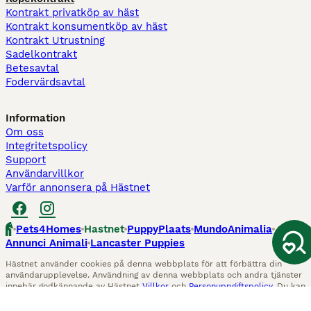
Kontrakt privatköp av häst
Kontrakt konsumentköp av häst
Kontrakt Utrustning
Sadelkontrakt
Betesavtal
Fodervärdsavtal
Information
Om oss
Integritetspolicy
Support
Användarvillkor
Varför annonsera på Hästnet
Pets4Homes
Hastnet
PuppyPlaats
MundoAnimalia
Annunci Animali
Lancaster Puppies
Hästnet använder cookies på denna webbplats för att förbättra din
användarupplevelse. Användning av denna webbplats och andra tjänster
innebär godkännande av Hästnet
Villkor
och
Personuppgiftspolicy
. Du kan
när som helst
Hantera preferenser
.