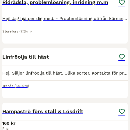
Ridrädsla, problemlösning, inridning m.m
Hej! Jag hjälper dig med: - Problemlösning utifrån kärnan, alla sorters problem (många har bett om hjälp tidigare men inte fått den hjälp de behöver). - Ridlektion, inridning och förberedelser - Las
Sturefors
(7.3km)
1
Linfröolja till häst
Hej. Säljer linfröolja till häst. Olika sorter. Kontakta för pris. Frakt tillkommer. Med vänliga hälsningar.
Tranås
(54.9km)
6
Hampaströ förs stall & Lösdrift
160 kr
Pris