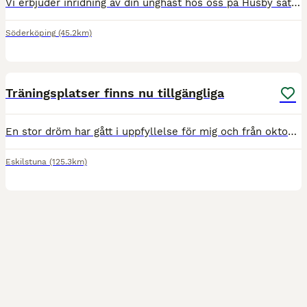
Vi erbjuder inridning av din unghäst hos oss på Husby säteri i Söderköping. Vi tar även emot hästar för vidare utbildning, igångsättning efter överenskommelse. Vi kan ta emot från c-ponny och uppåt V
Söderköping
(45.2km)
1
Träningsplatser finns nu tillgängliga
En stor dröm har gått i uppfyllelse för mig och från oktober erbjuder jag ett begränsat antal träningsplatser för dig som söker en trygg, individanpassad och professionell utbildning av din häst. Jag
Eskilstuna
(125.3km)