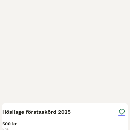
1
Hösilage förstaskörd 2025
500 kr
Pris