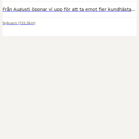
Från Augusti öppnar vi upp för att ta emot fler kundhästar hos oss. Jag föder upp både swb och ponnyer och har ridit in och utbildat många hästar både åt oss själva men även till många kunder. Tar äve
Nykvarn
(132.3km)