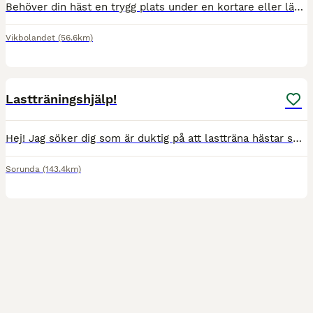
Behöver din häst en trygg plats under en kortare eller längre period? Vi erbjuder tillfällig inackordering för hästar vars ägare exempelvis ska resa bort, behöver avlastning under en period eller öns
Vikbolandet
(56.6km)
1
Lastträningshjälp!
Hej! Jag söker dig som är duktig på att lastträna hästar som har möjlighet att komma ut till mig och min häst på gården. Jag har väldigt länge försökt träna honom själv men lyckas inte helt. Jag ser g
Sorunda
(143.4km)