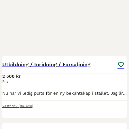
1
Utbildning / Inridning / Försäljning
2 500 kr
Pris
Nu har vi ledig plats för en ny bekantskap i stallet. Jag är examinerad Beridare och diplomerad Unghästutbildare från Flyinge. Tilldelades även på Flyinge ett Talangstipendie för lovande ryttare. Tävl
Västervik
(84.3km)
1