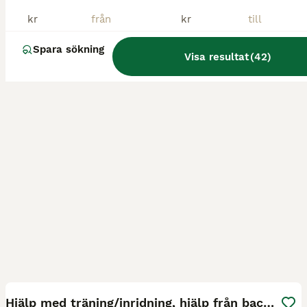
Hallstahammar
(143.3km)
kr
kr
Spara sökning
Visa resultat
(
42
)
1
1
Hjälp med träning/inridning, hjälp från backen