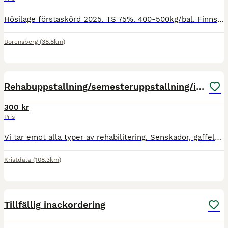
Hösilage förstaskörd 2025. TS 75%. 400-500kg/bal. Finns i Borensberg. 500kr/bal. Snabb avhämtning prioriteras, kan vara behjälplig med lastning.
Borensberg
(38.8km)
9
Rehabuppstallning/semesteruppstallning/inridning
300 kr
Pris
Vi tar emot alla typer av rehabilitering. Senskador, gaffelband, vård efter operation exempelvis lösa benbitar, boxvila mm. Vi jobbar med stötvåg, laser, elektroterapi och massage. Nära samarbete med
Kristdala
(108.3km)
1
1
Tillfällig inackordering