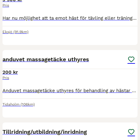
Pris
Har nu möjlighet att ta emot häst för tävling eller träning. Ridit upp till 140. dom senaste åren jag ridit in och utbildat hästar upp till 130. Vi kan även ta emot D-ponny för utbildning. Vill d
Eksjö
(91.9km)
2
anduvet massagetäcke uthyres
200 kr
Pris
Anduvet massagetäcke uthyres för behandling av hästar Förbereder inför arbete Snabb och mjuk uppvärmning Avslappnande för muskulaturen Ersätter tidsödande lösgörning Förbättrad spänst och elasticite
Tidaholm
(106km)
2
Tillridning/utbildning/inridning