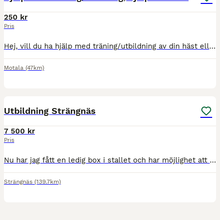
250 kr
Pris
Hej, vill du ha hjälp med träning/utbildning av din häst eller hjälp från backen? Jag är en tjej på 25 år som har utbildat ponny upp till LA hoppning och häst upp till 120. Vi har egna uppfödningar s
Motala
(47km)
2
Utbildning Strängnäs
7 500 kr
Pris
Nu har jag fått en ledig box i stallet och har möjlighet att ta emot häst eller ponny för inridning eller vidareutbildning. Vi står på en fullutrustad anläggning med samtliga faciliteter som ridhus, s
Strängnäs
(139.7km)