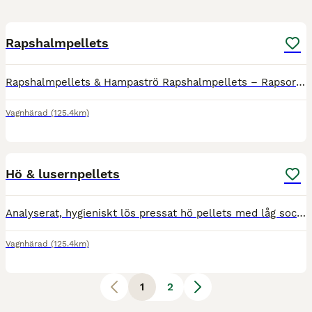
3
Rapshalmpellets
Rapshalmpellets & Hampaströ Rapshalmpellets – Rapsorb 20 kg säck 140,- Hel pall 50 säck á 20 kg 6,420.- Från och med idag är det känt som en av de bästa produkterna för hästströ produkterna på markna
Vagnhärad
(125.4km)
4
Hö & lusernpellets
Analyserat, hygieniskt lös pressat hö pellets med låg sockerhalt på 6-7%. Perfekt för hästar med sämre tugg förmåga, fång eller PPID, men kan med fördel ges ihop med kraft giva eller dryga ut grovfod
Vagnhärad
(125.4km)
1
2