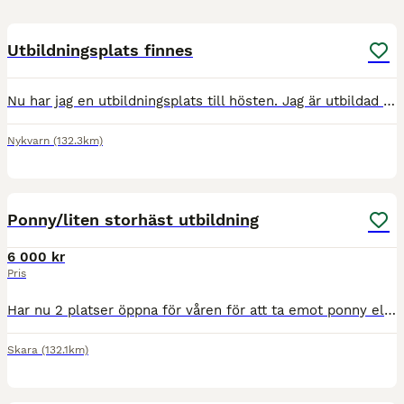
2
Utbildningsplats finnes
Nu har jag en utbildningsplats till hösten. Jag är utbildad unghästutbildare från Flyinge 2019 och har sedan dess både haft inridningar och vidareutbildningar. Visat på både unghäst- och ridhästtest
Nykvarn
(132.3km)
3
Ponny/liten storhäst utbildning
6 000 kr
Pris
Har nu 2 platser öppna för våren för att ta emot ponny eller liten storhäst (upp till ca 160) för utbildning. EJ inridning! Kan ta B-D ponny. Då jag endast väger 53kg och är 162cm. Kortare och läng
Skara
(132.1km)
3