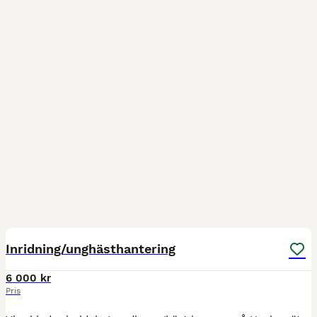
4
Inridning/unghästhantering
6 000 kr
Pris