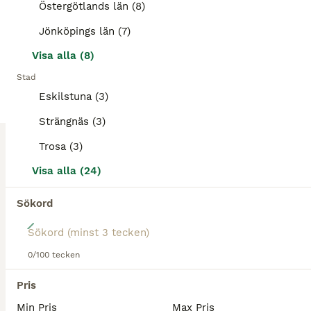
Östergötlands län (8)
Landsbro
(125.5km)
Jönköpings län (7)
Visa alla (8)
PRO
Stad
Eskilstuna (3)
Strängnäs (3)
Trosa (3)
Visa alla (24)
Sökord
4
Utbildning, träning, tävling & försäljning
0/100 tecken
Pris
Jag har ledig plats för hästar som önskar utbildning, vidareutbildning, träning, tävling eller hjälp med försäljning. Jag erbjuder flexibla och individuellt anpassade upplägg, både för kortare och lä
Min Pris
Max Pris