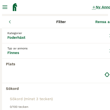
Ny Ann
Filter
Rensa a
Foderhäst
Östergötlands län
Söderköping
Kategorier
Foderhäst finnes
i Söderköping
Foderhäst
0 Foderhäst hittade
Typ av annons
Finnes
Foderhäst
Filter
Plats
Spara sökning
Sortera
Sökord
0/100 tecken