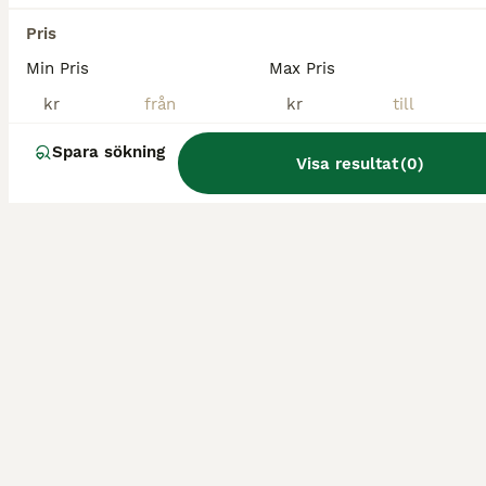
Tyvärr hittades ingen Foderhäst finnes i
Söderköping.
Pris
Om du vill se framtida resultat för denna sökning, 
Min Pris
Max Pris
spara din sökning och invänta nya annonser.
kr
kr
Spara sökning
Spara sökning
Visa resultat
(
0
)