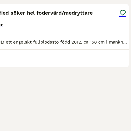
fied söker hel fodervärd/medryttare
kr
Classie är ett engelskt fullblodssto född 2012, ca 158 cm i mankhöjd. Hon är en pigg och känslig häst med mycket personlighet och söker nu en trygg, rutinerad person som vill ha en häst att utvecklas