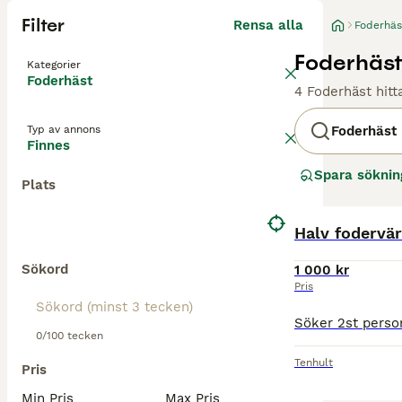
Filter
Rensa alla
Foderhäs
Foderhäst
Kategorier
Foderhäst
4 Foderhäst hitt
Typ av annons
Foderhäst
Finnes
Spara söknin
Plats
Halv fodervär
Sökord
1 000 kr
Pris
0/100 tecken
Tenhult
Pris
Min Pris
Max Pris