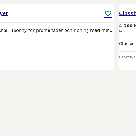
yer
Classi
4 000 
SPADER - liten snäll Bponny för promenader och ridning med mindre barn, mkt trevlig 18/6-1/8 5000:- inkl skoning, försäkring o utrustning . REGENT Uthyrd- BAROON- Uthyrd HERCULES -Uthyrd Alla fin
Pris
Bankeryd