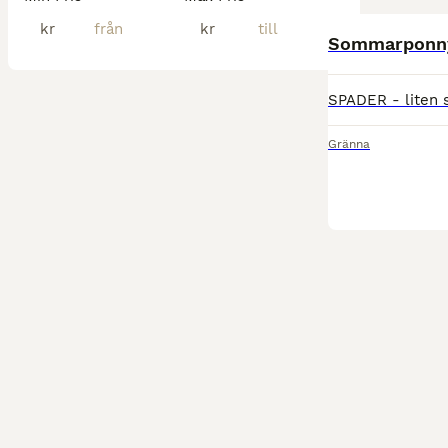
kr
kr
Sommarponn
Gränna