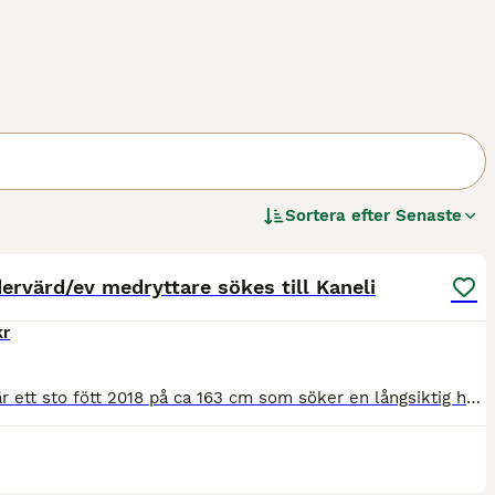
Sortera efter
Senaste
3
ervärd/ev medryttare sökes till Kaneli
kr
Kaneli är ett sto fött 2018 på ca 163 cm som söker en långsiktig helfodervärd. Hon är en trevlig och allsidig häst med egen personlighet. Under ridning är hon positiv, känslig och arbetsvillig och up
3