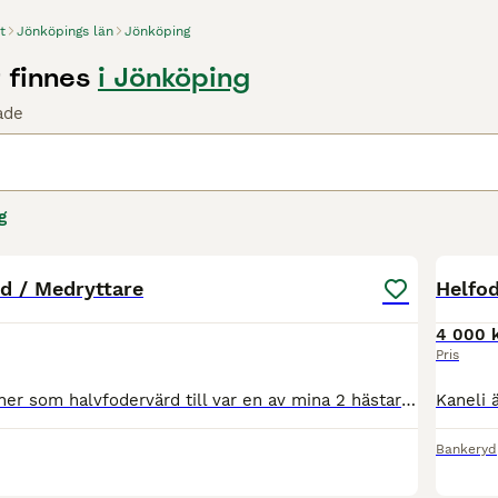
t
Jönköpings län
Jönköping
 finnes
i Jönköping
ade
g
6
5
d / Medryttare
Helfod
4 000 
Pris
Söker 2st personer som halvfodervärd till var en av mina 2 hästar ca 3 dagar i veckan möjlighet till extradagar finns om man känner att man vill åka extra. ☺️ Vill man åka mindre dagar kan medryttare
Bankeryd
1