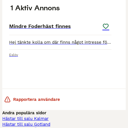
1 Aktiv Annons
1
Mindre Foderhäst finnes
Hej tänkte kolla om där finns något intresse för att låna el bli fodervärd till en mindre storhäst för en mindre/yngre satsande dressyr ryttare som har erfarenhet att träna o tävla, skicka gärna för
Eslöv
Rapportera användare
Andra populära sidor
Hästar till salu Kalmar
Hästar till salu Gotland