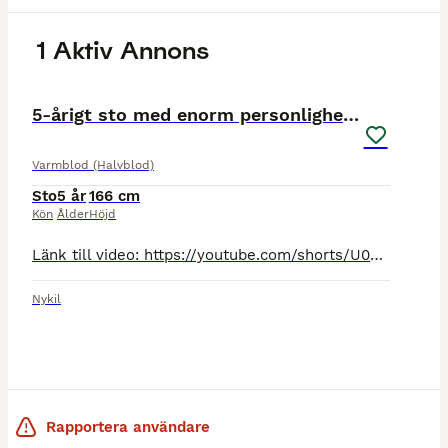
1 Aktiv Annons
8
1
5-årigt sto med enorm personlighet och potential
Varmblod (Halvblod)
Sto
5 år
166 cm
Kön
Ålder
Höjd
Länk till video: https://youtube.com/shorts/U0XENsppDzU?is=0oTtJjJC-DQlFnd1 https://youtu.be/T6JezrriHCI?is=DPNG3cusLA4mfDdo 🌟 Lovande 5-årigt hoppsto – redo för nästa steg! Nu finns chansen at
Nykil
Rapportera användare