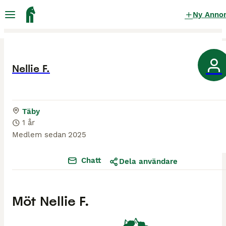
Ny Anno
Nellie F.
Täby
1 år
Medlem sedan
2025
Chatt
Dela användare
Möt
Nellie F.