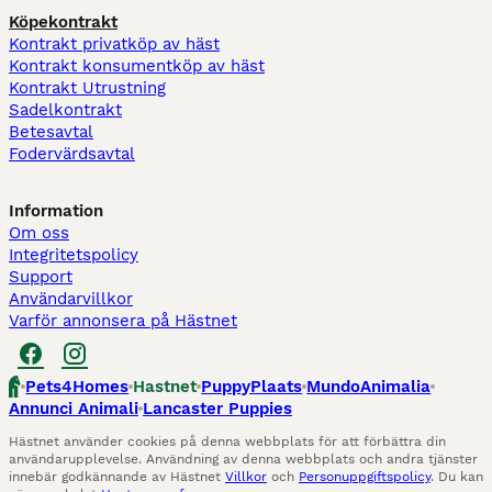
Köpekontrakt
Kontrakt privatköp av häst
Kontrakt konsumentköp av häst
Kontrakt Utrustning
Sadelkontrakt
Betesavtal
Fodervärdsavtal
Information
Om oss
Integritetspolicy
Support
Användarvillkor
Varför annonsera på Hästnet
Pets4Homes
Hastnet
PuppyPlaats
MundoAnimalia
Annunci Animali
Lancaster Puppies
Hästnet använder cookies på denna webbplats för att förbättra din
användarupplevelse. Användning av denna webbplats och andra tjänster
innebär godkännande av Hästnet
Villkor
och
Personuppgiftspolicy
. Du kan