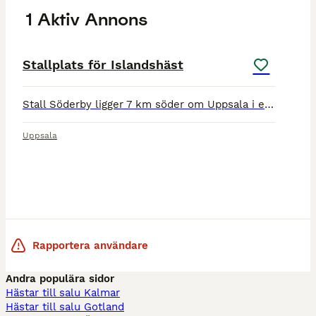
1 Aktiv Annons
1
Stallplats för Islandshäst
Stall Söderby ligger 7 km söder om Uppsala i en lantlig miljö med allt vad du och din Islandshäst kan tänkas behöva. Vi erbjuder bland annat separata sto- och valackhagar, fodring 4 ggr/dag med egeno
Uppsala
Rapportera användare
Andra populära sidor
Hästar till salu Kalmar
Hästar till salu Gotland