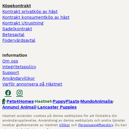
Köpekontrakt
Kontrakt privatköp av häst
Kontrakt konsumentköp av häst
Kontrakt Utrustning
Sadelkontrakt
Betesavtal
Fodervärdsavtal
Information
Om oss
Integritetspolicy
Support
Användarvillkor
Varför annonsera på Hästnet
Pets4Homes
Hastnet
PuppyPlaats
MundoAnimalia
Annunci Animali
Lancaster Puppies
Hästnet använder cookies på denna webbplats för att förbättra din
användarupplevelse. Användning av denna webbplats och andra tjänster
innebär godkännande av Hästnet
Villkor
och
Personuppgiftspolicy
. Du kan