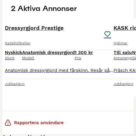
2 Aktiva Annonser
2
Dressyrgjord Prestige
KASK ri
Sadeltillbehör
Hjälmar
Nyskick
Anatomisk dressyrgjord
1 300 kr
Till salu
N
Skick
Modell
Pris
Annonstyp
S
Anatomisk dressyrgjord med fårskinn. Resår på båda sidor vilket gör att gjorden drar jämnt. Svart strl 50cm. I princip oanvänd då det blev ett felköp.
Jukkasjärvi
Jukkasjärvi
Rapportera användare