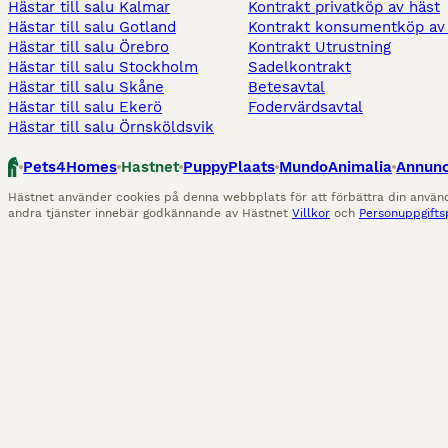
Hästar till salu Kalmar
Kontrakt privatköp av häst
Hästar till salu Gotland
Kontrakt konsumentköp av
Hästar till salu Örebro
Kontrakt Utrustning
Hästar till salu Stockholm
Sadelkontrakt
Hästar till salu Skåne
Betesavtal
Hästar till salu Ekerö
Fodervärdsavtal
Hästar till salu Örnsköldsvik
Pets4Homes
Hastnet
PuppyPlaats
MundoAnimalia
Annunc
Hästnet använder cookies på denna webbplats för att förbättra din anvä
andra tjänster innebär godkännande av Hästnet
Villkor
och
Personuppgifts