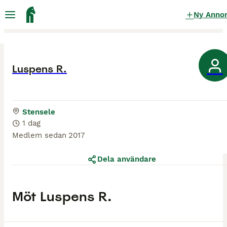
Ny Anno
Luspens R.
Stensele
1 dag
Medlem sedan
2017
Dela användare
Möt
Luspens R.