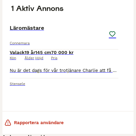
1 Aktiv Annons
6
3
MEDIUM
Läromästare
Connemara
Valack
19 år
145 cm
70 000 kr
Kön
Ålder
Höjd
Pris
Nu är det dags för vår trotjänare Charlie att få gå i pension efter lång och trogen tjänst. Charlie är en Connemara valack född 2007. Hos oss har han varit sedan 2016 och har gått alla typer av lekt
Stensele
Rapportera användare