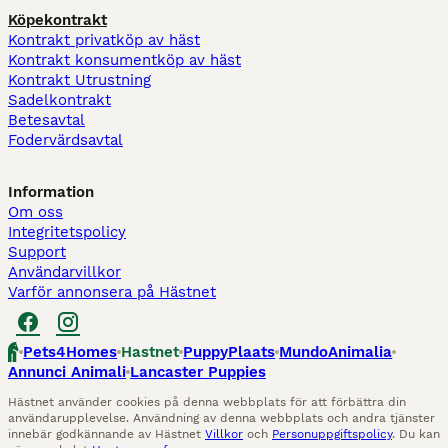
Köpekontrakt
Kontrakt privatköp av häst
Kontrakt konsumentköp av häst
Kontrakt Utrustning
Sadelkontrakt
Betesavtal
Fodervärdsavtal
Information
Om oss
Integritetspolicy
Support
Användarvillkor
Varför annonsera på Hästnet
Pets4Homes
Hastnet
PuppyPlaats
MundoAnimalia
Annunci Animali
Lancaster Puppies
Hästnet använder cookies på denna webbplats för att förbättra din
användarupplevelse. Användning av denna webbplats och andra tjänster
innebär godkännande av Hästnet
Villkor
och
Personuppgiftspolicy
. Du kan