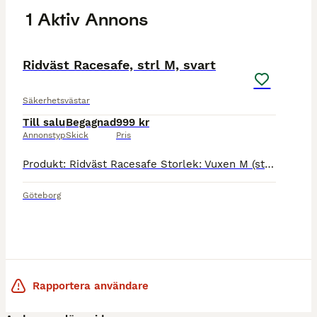
1 Aktiv Annons
8
Ridväst Racesafe, strl M, svart
Säkerhetsvästar
Till salu
Begagnad
999 kr
Annonstyp
Skick
Pris
Produkt: Ridväst Racesafe Storlek: Vuxen M (strl 40) Färg: Svart Övrigt: dragkedja fram och snörning i sidorna. Säljer en ridväst från Racesafe då den inte används längre. Snörning på sidorna för a
Göteborg
Rapportera användare