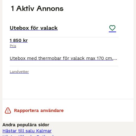
1 Aktiv Annons
3
Utebox för valack
1 850 kr
Pris
Utebox med thermobar för valack max 170 cm. Tillgång till intilliggande stall för hantering av hästen. Stora hagar där hästarna går i flock. Solarie finns i stallet. Morgonfodring, utsläpp och lunch i
Landvetter
Rapportera användare
Andra populära sidor
Hästar till salu Kalmar