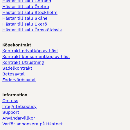
Hästar till salu Gotland
Hästar till salu Örebro
Hästar till salu Stockholm
Hästar till salu Skåne
Hästar till salu Ekerö
Hästar till salu Örnsköldsvik
Köpekontrakt
Kontrakt privatköp av häst
Kontrakt konsumentköp av häst
Kontrakt Utrustning
Sadelkontrakt
Betesavtal
Fodervärdsavtal
Information
Om oss
Integritetspolicy
Support
Användarvillkor
Varför annonsera på Hästnet