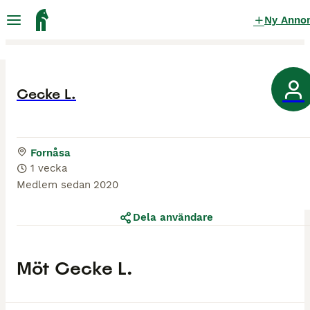
Ny Anno
Cecke L.
Fornåsa
1 vecka
Medlem sedan
2020
Dela användare
Möt
Cecke L.