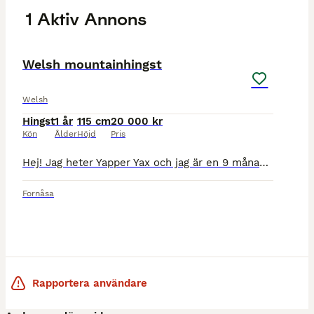
1 Aktiv Annons
4
MEDIUM
Welsh mountainhingst
Welsh
Hingst
1 år
115 cm
20 000 kr
Kön
Ålder
Höjd
Pris
Hej! Jag heter Yapper Yax och jag är en 9 månader gammal welsh mountainkille. Jag skulle vilja ha någon att leka med för här där jag bor finns det bara tråktanter. Jag är glad och nyfiken på det mest
Fornåsa
Rapportera användare