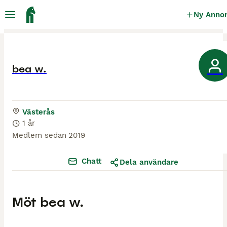
Ny Anno
bea w.
Västerås
1 år
Medlem sedan
2019
Chatt
Dela användare
Möt
bea w.