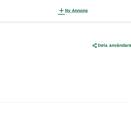
Ny Annons
Dela användar
6
1