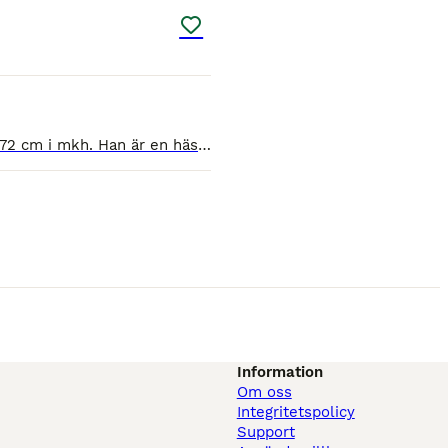
Lifetime är e: Londontime - Londonderry, ue: His Highness - Hohenstein. Lifetime är en energifull Hannoveranare på 172 cm i mkh. Han är en häst som alltid syns i mängden. Han har en härlig utstr
Information
Om oss
Integritetspolicy
Support