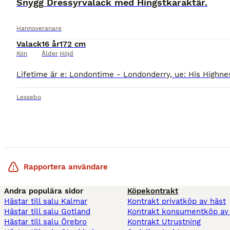
Snygg Dressyrvalack med Hingstkaraktär.
Hannoveranare
Valack
16 år
172 cm
Kön
Ålder
Höjd
Lessebo
Rapportera användare
Andra populära sidor
Köpekontrakt
Hästar till salu Kalmar
Kontrakt privatköp av häst
Hästar till salu Gotland
Kontrakt konsumentköp av
Hästar till salu Örebro
Kontrakt Utrustning