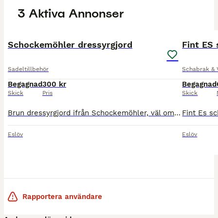
3 Aktiva Annonser
4
Schockemöhler dressyrgjord
Fint ES
Sadeltillbehör
Schabrak & 
Begagnad
300 kr
Begagnad
Skick
Pris
Skick
Brun dressyrgjord ifrån Schockemöhler, väl omhändertagen o i fint begagnat skick. Kan skickas mot fraktkostnad
Eslöv
Eslöv
Rapportera användare