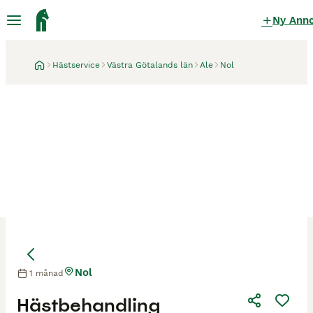
Ny Ann
Hästservice
Västra Götalands län
Ale
Nol
Nol
1 månad
Hästbehandling