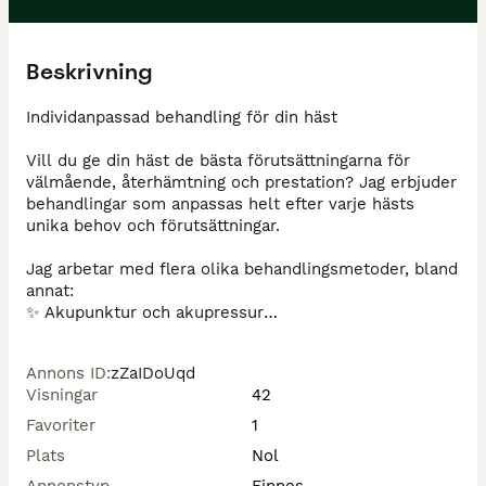
Beskrivning
Individanpassad behandling för din häst 

Vill du ge din häst de bästa förutsättningarna för 
välmående, återhämtning och prestation? Jag erbjuder 
behandlingar som anpassas helt efter varje hästs 
unika behov och förutsättningar.

Jag arbetar med flera olika behandlingsmetoder, bland 
annat:

✨ Akupunktur och akupressur

✨ Elektroterapi

✨ Osteopati

Annons ID
:
zZaIDoUqd
✨ Massage

Visningar
42
✨ Lymfmassage

Favoriter
1
Genom att kombinera olika tekniker kan jag hjälpa till 
Plats
Nol
att främja rörlighet, minska spänningar och stödja 