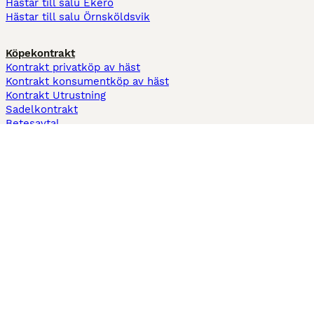
Hästar till salu Ekerö
Hästar till salu Örnsköldsvik
Köpekontrakt
Kontrakt privatköp av häst
Kontrakt konsumentköp av häst
Kontrakt Utrustning
Sadelkontrakt
Betesavtal
Fodervärdsavtal
Information
Om oss
Integritetspolicy
Support
Användarvillkor
Varför annonsera på Hästnet
Pets4Homes
Hastnet
PuppyPlaats
MundoAnimalia
Annunci Animali
Lancaster Puppies