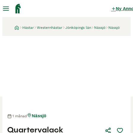
Ny Ann
Hästar
Westernhästar
Jönköpings län
Nässjö
Nässjö
Nässjö
1 månad
Quartervalack