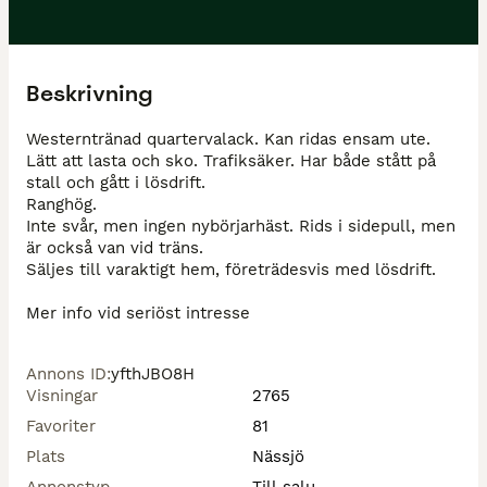
Beskrivning
Westerntränad quartervalack. Kan ridas ensam ute. 
Lätt att lasta och sko. Trafiksäker. Har både stått på 
stall och gått i lösdrift.

Ranghög.

Inte svår, men ingen nybörjarhäst. Rids i sidepull, men 
är också van vid träns.

Säljes till varaktigt hem, företrädesvis med lösdrift.

Mer info vid seriöst intresse
Annons ID
:
yfthJBO8H
Visningar
2765
Favoriter
81
Plats
Nässjö