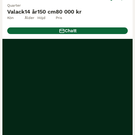
Quarter
Valack
14 år
150 cm
80 000 kr
Kön
Ålder
Höjd
Pris
Chatt