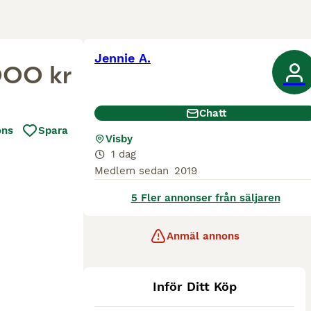
Jennie A.
000 kr
Chatt
ons
Spara
Visby
1 dag
Medlem sedan
2019
5 Fler annonser från säljaren
Anmäl annons
Inför Ditt Köp