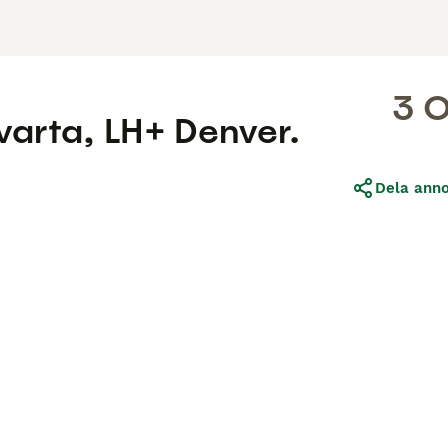
3 
svarta, LH+ Denver.
Dela ann