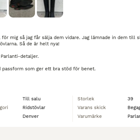
 för mig så jag får sälja dem vidare. Jag lämnade in dem till 
övlarna. Så de är helt nya!

Parlanti-detaljer.

 passform som ger ett bra stöd för benet.

agkedjeskydd med tryckknappar som säkerställer en säker och f
Till salu
Storlek
39
 dragkedjan håller sporrarna bekvämt på plats, skyddar dragk
gori
Ridstövlar
Varans skick
Bega
Denver
Varumärke
Parla
 av gummi och latex, vilket ger överlägsen flexibilitet och gre
och belastning på ryttarens leder för ökad komfort. 

 och minimalistisk look.
