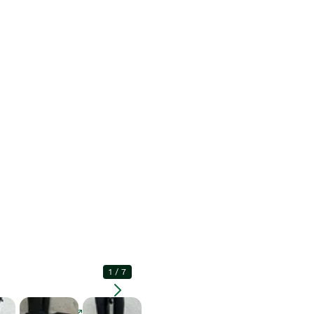
1
/
7
Förstora