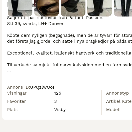
Beskrivning
Säljer ett par ridstövlar från Parlanti Passion. 

Stl 39, svarta, LH+ Denver. 

Köpte dem nyligen (begagnade), men de är tyvärr för stora
det första jag gjorde, och satte i nya dragkedjor på båda st
Exceptionell kvalitet, italienskt hantverk och traditionella 
Tillverkade av mjukt fullnarvs kalvskinn med en formsydd
En förstärkt dragkedja baktill med elastisk panel och dr
passform.

Annons ID
:
UPQzlwOoT
Visningar
125
Annonstyp
Integrerade sporrhållare i hårdgummi och läderskydd över
motverkar friktion.

Favoriter
3
Artikel Kate
Plats
Visby
Modell
Den tekniska sulan är tillverkad av en avancerad blandning
Integrerad stötdämpande teknologi i hälen minskar stötar 
Stövlarna har en slät fot utan snörning som ger en elegant