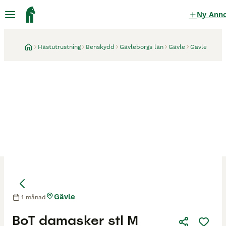
Ny Ann
Hästutrustning
Benskydd
Gävleborgs län
Gävle
Gävle
Gävle
1 månad
BoT damasker stl M