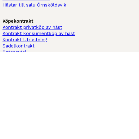
Hästar till salu Örnsköldsvik
Köpekontrakt
Kontrakt privatköp av häst
Kontrakt konsumentköp av häst
Kontrakt Utrustning
Sadelkontrakt
Betesavtal
Fodervärdsavtal
Information
Om oss
Integritetspolicy
Support
Användarvillkor
Varför annonsera på Hästnet
Pets4Homes
Hastnet
PuppyPlaats
MundoAnimalia
Annunci Animali
Lancaster Puppies