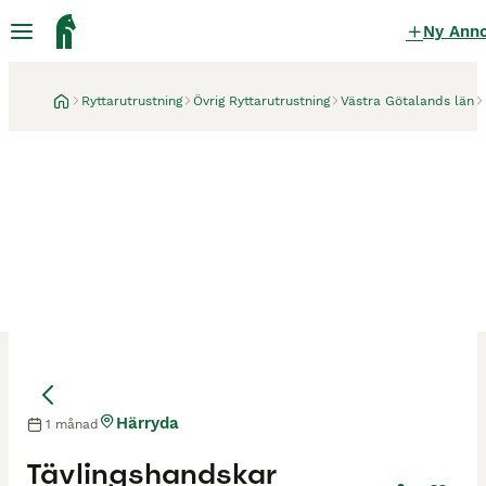
Ny Ann
Ryttarutrustning
Övrig Ryttarutrustning
Västra Götalands län
Härryda
1 månad
Tävlingshandskar