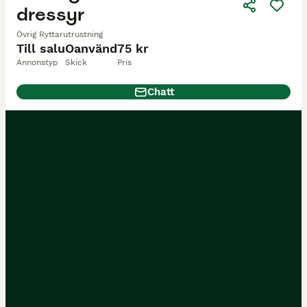
dressyr
Övrig Ryttarutrustning
Till salu
Oanvänd
75 kr
Annonstyp
Skick
Pris
Chatt