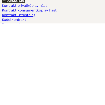
Köpekontrakt
Kontrakt privatköp av häst
Kontrakt konsumentköp av häst
Kontrakt Utrustning
Sadelkontrakt
Betesavtal
Fodervärdsavtal
Information
Om oss
Integritetspolicy
Support
Användarvillkor
Varför annonsera på Hästnet
Pets4Homes
Hastnet
PuppyPlaats
MundoAnimalia
Annunci Animali
Lancaster Puppies
Hästnet använder cookies på denna webbplats för att förbättra din
användarupplevelse. Användning av denna webbplats och andra tjänster
innebär godkännande av Hästnet
Villkor
och
Personuppgiftspolicy
. Du kan
när som helst
Hantera preferenser
.