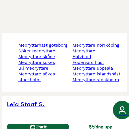
medryttarhäst göteborg
medryttare norrköping
söker medryttare
medryttare
medryttare skåne
halvblod
medryttare sökes
fodervärd häst
bli medryttare
medryttare uppsala
medryttare sökes
medryttare islandshäst
stockholm
medryttare stockholm
Leia Staaf S.
Chatt
Ring upp