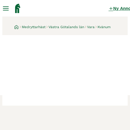
Ny Ann
Medryttarhäst
Västra Götalands län
Vara
Kvänum
Kvänum
1 månad
Liten medryttare sökes!