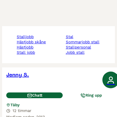
stalljobb
stal
hästjobb skåne
sommarjobb stall
hästjobb
stallpersonal
stall jobb
jobb stall
Jenny S.
Chatt
Ring upp
Täby
12 timmar