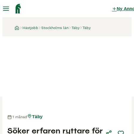
Ny Ann
Hästjobb
Stockholms län
Täby
Täby
Täby
1 månad
Söker erfaren ryttare för