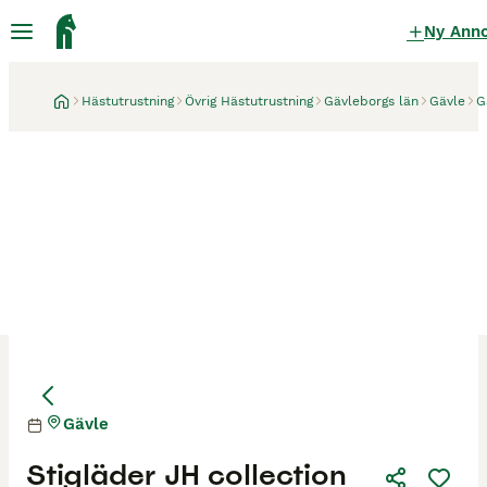
Ny Ann
Hästutrustning
Övrig Hästutrustning
Gävleborgs län
Gävle
G
Gävle
Stigläder JH collection