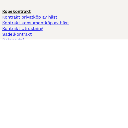
Köpekontrakt
Kontrakt privatköp av häst
Kontrakt konsumentköp av häst
Kontrakt Utrustning
Sadelkontrakt
Betesavtal
Fodervärdsavtal
Information
Om oss
Integritetspolicy
Support
Användarvillkor
Varför annonsera på Hästnet
Pets4Homes
Hastnet
PuppyPlaats
MundoAnimalia
Annunci Animali
Lancaster Puppies
Hästnet använder cookies på denna webbplats för att förbättra din
användarupplevelse. Användning av denna webbplats och andra tjänster