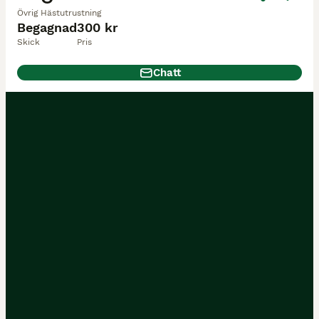
Övrig Hästutrustning
Begagnad
300 kr
Skick
Pris
Chatt