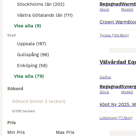
Begagnad
Warmb
Stockholms län (202)
Skick
Modell
Västra Götalands län (111)
Visa alla (9)
Stad
Tyresö
(104.8km)
Uppsala (187)
Gullspång (96)
BOOST
Välvårdad Eq
Enköping (58)
Visa alla (79)
Sadlar
Begagnad
Syner
Sökord
Skick
Modell
0/100 tecken
Linköping
(77.4km)
Pris
Min Pris
Max Pris