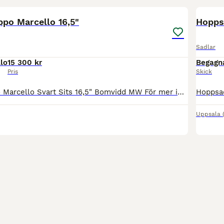
ppo Marcello 16,5"
Hopps
Sadlar
lo
15 300 kr
Begagn
Pris
Skick
Hoppsadel Lippo Marcello Svart Sits 16,5" Bomvidd MW För mer info och fler bilder se www.liqusini.se Priset är ink frakt!
Uppsala