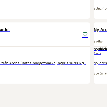
Solna
(10
1
PRO
sadel
Ny Are
Sadlar
r
Nyskic
Skick
Säljer hoppsadel från Arena (Bates budgetmärke, nypris 16700kr). Använd ett ridpass, inköpt till unghäst för att ha något att börja med, men det blev aldrig använd. Svart skinn. Ändringsbar bom med k
Boo
(111.