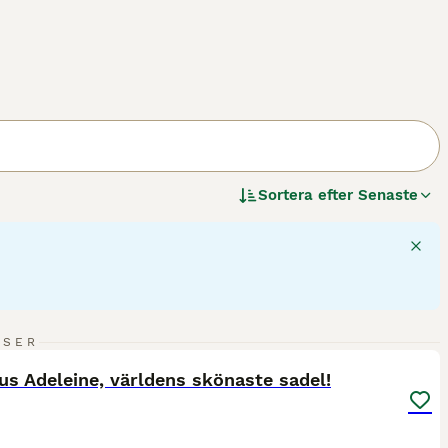
Sortera efter
Senaste
8
NSER
ST
us Adeleine, världens skönaste sadel!