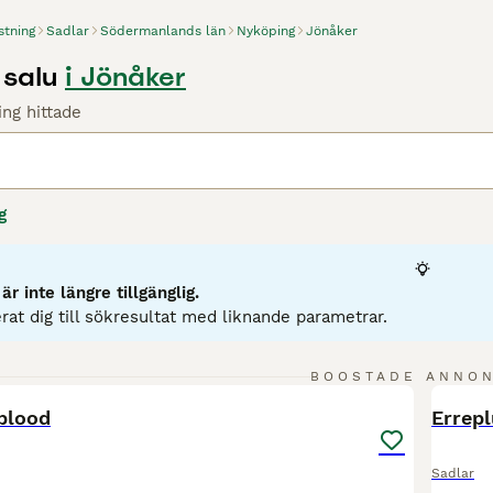
stning
Sadlar
Södermanlands län
Nyköping
Jönåker
 salu
i Jönåker
ng hittade
g
r inte längre tillgänglig.
rat dig till sökresultat med liknande parametrar.
2
BOOSTADE ANNO
BOO
blood
Errepl
Sadlar