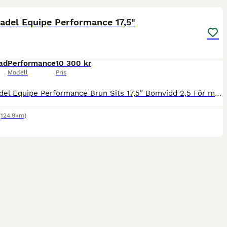
adel Equipe Performance 17,5"
ad
Performance
10 300 kr
Modell
Pris
Hoppsadel Equipe Performance Brun Sits 17,5" Bomvidd 2,5 För mer info och fler bilder se www.liqusini.se Priset är ink frakt!
(124.9km)