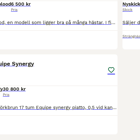
lood
6 500 kr
Nyskic
Pris
Skick
Crown Warmblood, en modell som ligger bra på många hästar. I fint begagnat skick. Mjukt och bekvämt säte. Sadeln har v-gjordsystem, vilket gör att den får lättare att lägga sig stadigt även på en rörlig häst. Sadeln är ullstoppad och möjlig att öka/minska bomvidden. Toppstoppad maj 2026 av Mustang Saddlery. Vidd: M
Strängnä
4
uipe Synergy
gy
30 800 kr
Pris
Köpt Ny 2025. Mörkbrun 17 tum Equipe synergy piatto, 0,5 vid kanal. Köpt ny av E.R saddlery februari 2025, använd väldigt sparsamt pga skadad häst. Välvårdad och fin. Värderad av sadelprovare juli 2026. Frakt tillkommer.