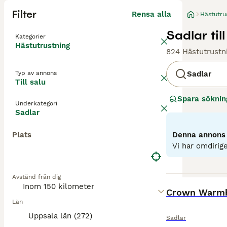
Filter
Rensa alla
Hästutru
Sadlar till
Kategorier
Hästutrustning
824 Hästutrustni
Typ av annons
Sadlar
Till salu
Spara söknin
Underkategori
Sadlar
Plats
Denna annons ä
Vi har omdirige
Avstånd från dig
BOOST
Crown Warm
Län
Uppsala län (272)
Sadlar