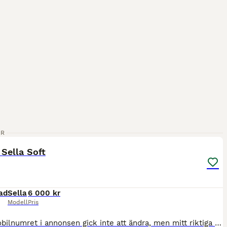
1
ER
Sella Soft
ad
Sella
6 000 kr
Modell
Pris
Obs! Mobilnumret i annonsen gick inte att ändra, men mitt riktiga nummer är 076-8559091. Kontakta mig på SMS! En medium djup sadel, mjuk i sätet och med sin smala midja får du en känsla av nära konta