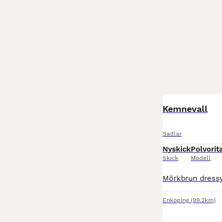
Kemnevall
Sadlar
Nyskick
Polvorit
Skick
Modell
Enköping
(99.2km)