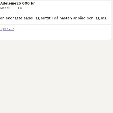
k
Adeleine
25 000 kr
Modell
Pris
Säljer den skönaste sadel jag suttit i då hästen är såld och jag inser att det inte kommer bli en ny häst på ett tag. Sadeln är värd att få bli använd. Tyvärr inte uppputsad på bilderna, men annars som i typ nyskick! Som sagt otroligt skön sadel, delvis också för att den har flyttbara knästöd som sitter fast med kardborre och därför ändras enkelt! Märkt 32 i vidd, vilket
s
(75.2km)