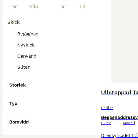
kr
kr
Skick
Begagnad
Nyskick
Oanvänd
Sliten
Storlek
Ullstoppad Ta
Typ
Sadlar
Begagnad
dressy
Bomvidd
Skick
Modell