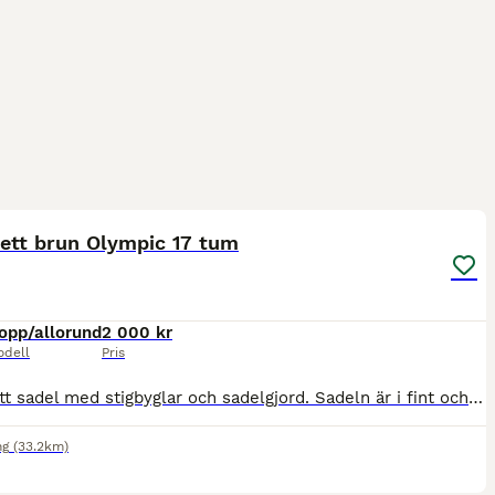
4
ett brun Olympic 17 tum
opp/allorund
2 000 kr
odell
Pris
Komplett sadel med stigbyglar och sadelgjord. Sadeln är i fint och välvårdat skick ovanpå och i kåporna. Det finns ytliga sprickor i lädret på undersidan av bossorna (se bild), men inget som påverkar
ng
(33.2km)
1