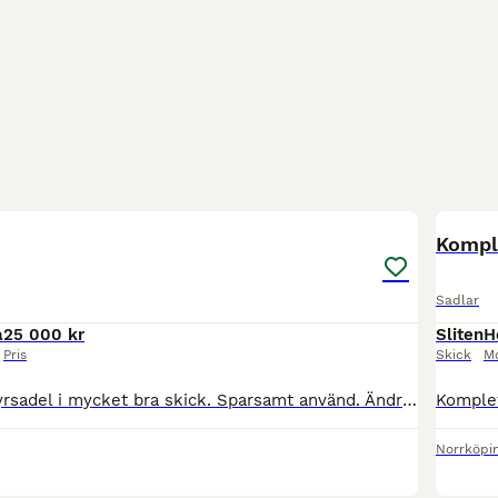
7
Kompl
Sadlar
a
25 000 kr
Sliten
H
Pris
Skick
M
Mörkbrun dressyrsadel i mycket bra skick. Sparsamt använd. Ändringsbar bomvidd. 17”. Djupt säte, med stora knästöd. Mycket bekväm sadel för både ryttare & häst.
Norrköpi
1