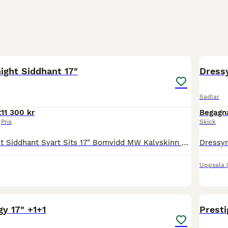
1
ight Siddhant 17"
Dressy
Sadlar
t
11 300 kr
Begagn
Pris
Skick
Hoppsadel Knight Siddhant Svart Sits 17" Bomvidd MW Kalvskinn För mer info och fler bilder se www.liqusini.se Priset är ink frakt!
Uppsala
9
y 17" +1+1
Presti