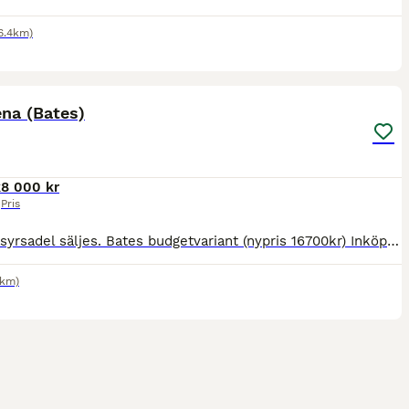
6.4km)
1
na (Bates)
k
8 000 kr
Pris
Ny dressyrsadel säljes. Bates budgetvariant (nypris 16700kr) Inköpt till unghästen för att ha något att börja med och använd ca 2 månader. Djupt säte, svart skinn. Nyskick. Ändringsbar bomvidd och äve
5km)