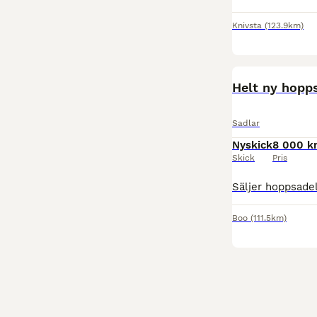
Knivsta
(123.9km)
MEDIUM
Helt ny hopp
Sadlar
Nyskick
8 000 k
Skick
Pris
Boo
(111.5km)