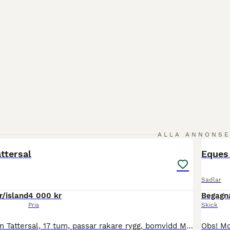
4
ALLA ANNONS
ttersal
Eques 
Sadlar
r/island
4 000 kr
Begagn
Pris
Skick
Dressyrsadel från Tattersal, 17 tum, passar rakare rygg, bomvidd MW. Stora rejäla knästöd, hela stroppar. Stoppad med ull och omstoppad på Mustang i februari i år. Använd till islandshäst.