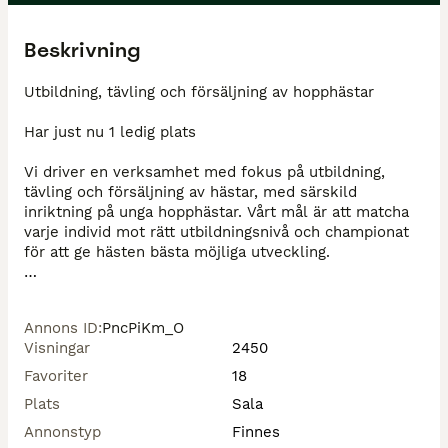
Beskrivning
Utbildning, tävling och försäljning av hopphästar

Har just nu 1 ledig plats

Vi driver en verksamhet med fokus på utbildning, 
tävling och försäljning av hästar, med särskild 
inriktning på unga hopphästar. Vårt mål är att matcha 
varje individ mot rätt utbildningsnivå och championat 
för att ge hästen bästa möjliga utveckling.

Jag heter Marielle Eriksson och har under flera år 
arbetat utomlands med utbildning av unghästar upp 
Annons ID
:
PncPiKm_O
till högsta nivå. Sedan sju år tillbaka driver jag min 
Visningar
2450
egen verksamhet på vår gård utanför Sala i 
Västmanland.

Favoriter
18
Plats
Sala
Här erbjuder vi en lugn och hästvänlig miljö med:

Annonstyp
Finnes