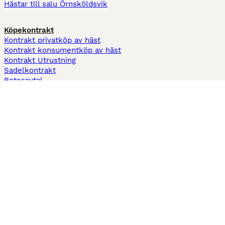
Hästar till salu Örnsköldsvik
Köpekontrakt
Kontrakt privatköp av häst
Kontrakt konsumentköp av häst
Kontrakt Utrustning
Sadelkontrakt
Betesavtal
Fodervärdsavtal
Information
Om oss
Integritetspolicy
Support
Användarvillkor
Varför annonsera på Hästnet
Pets4Homes
Hastnet
PuppyPlaats
MundoAnimalia
Annunci Animali
Lancaster Puppies
Hästnet använder cookies på denna webbplats för att förbättra din