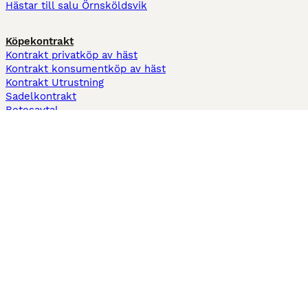
Hästar till salu Örnsköldsvik
Köpekontrakt
Kontrakt privatköp av häst
Kontrakt konsumentköp av häst
Kontrakt Utrustning
Sadelkontrakt
Betesavtal
Fodervärdsavtal
Information
Om oss
Integritetspolicy
Support
Användarvillkor
Varför annonsera på Hästnet
Pets4Homes
Hastnet
PuppyPlaats
MundoAnimalia
Annunci Animali
Lancaster Puppies
Hästnet använder cookies på denna webbplats för att förbättra din