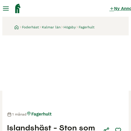
Ny Ann
Foderhäst
Kalmar län
Högsby
Fagerhult
Fagerhult
1 månad
Islandshäst - Ston som