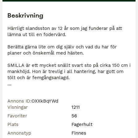
Beskrivning
Härrligt slandsston av 12 år som jag funderar på att 
lämna ut till en fodervärd. 

Berätta gärna lite om dig själv och vad du har för 
planer och önskemål med hästen. 

SMILLA är ett mycket snällt svart sto på cirka 150 cm i 
mankhöjd. Hon är trevlig i all hantering, har gott om 
tölt och är femgångsanlagd. 

För rätt person passar hon både som trevlig fritidshäst 
och för deltagande på mindre islandshästtävlingar. 

Annons ID
:
OXXkBqYWd
Visningar
1211
Jag ser fram emot att höra mer om dig och vilken typ 
av hästliv du söker.
Favoriter
56
Plats
Fagerhult
Annonstyp
Finnes