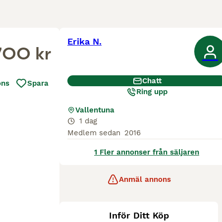
Erika N.
700 kr
Chatt
ons
Spara
Ring upp
Vallentuna
1 dag
Medlem sedan
2016
1 Fler annonser från säljaren
Anmäl annons
Inför Ditt Köp