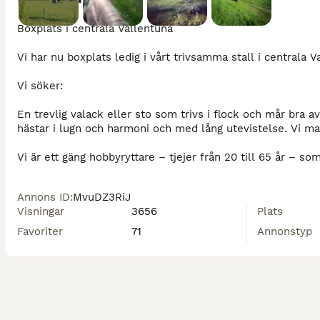
Boxplats i centrala Vallentuna

Vi har nu boxplats ledig i vårt trivsamma stall i centrala 
Vi söker:

En trevlig valack eller sto som trivs i flock och mår bra a
hästar i lugn och harmoni och med lång utevistelse. Vi matc
Vi är ett gäng hobbyryttare – tjejer från 20 till 65 år – so
till varandra och våra hästar. Därför lägger vi stor vikt vid d
Annons ID
:
MvuDZ3RiJ
Anläggningen:

Visningar
3656
Plats
10 boxplatser för stor häst, med eget fönster och vatten i
Favoriter
71
Annonstyp
Stora hagar med naturbete – flocken matchas noga så alla
sadelkammare med klädskåp och möjlighet att äta frukost
Plats för transport finns. Vackra ridvägar i naturreservat vi
Skötsel och foder:
