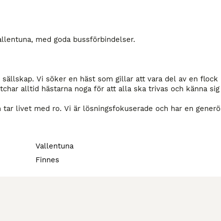
Vallentuna, med goda bussförbindelser.

v sällskap. Vi söker en häst som gillar att vara del av en flock
har alltid hästarna noga för att alla ska trivas och känna sig 
m tar livet med ro. Vi är lösningsfokuserade och har en generös
in person och att du vill ingå i vårt gäng.

Vallentuna
 varje box. Belyst paddock och mindre ridhall

Finnes
 hästar trivs och känner sig trygga. Spolspilta med varmvatt
/lunch.

d Vallentuna sjön.
