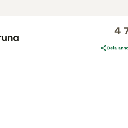
4 
ntuna
Dela ann