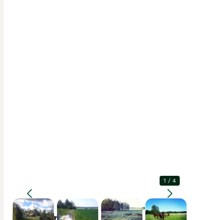
1
/
4
Förstora
Beskrivning