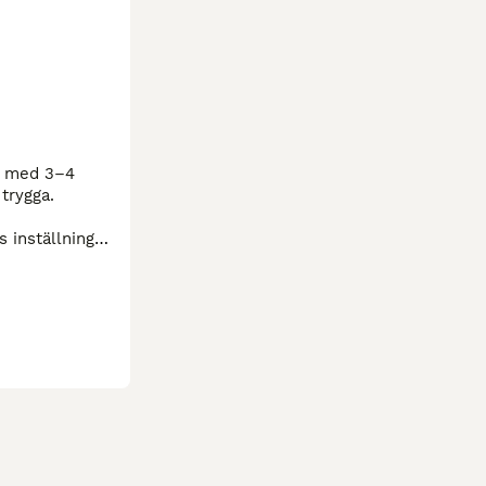
  med 3–4 
trygga.

 inställning 
en. Uppvärmd 