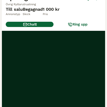
Övrig Ryttarutrustning
Till salu
Begagnad
1 000 kr
Annonstyp
Skick
Pris
Chatt
Ring upp