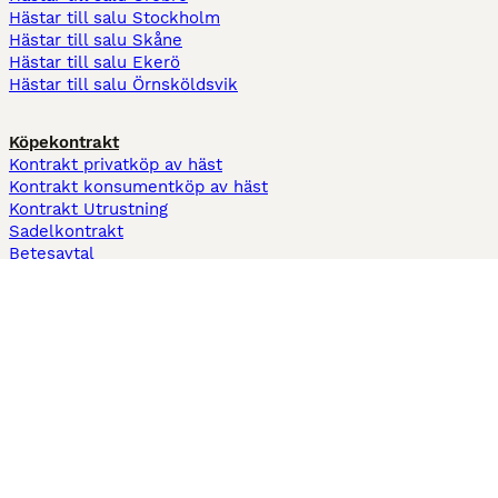
Hästar till salu Stockholm
Hästar till salu Skåne
Hästar till salu Ekerö
Hästar till salu Örnsköldsvik
Köpekontrakt
Kontrakt privatköp av häst
Kontrakt konsumentköp av häst
Kontrakt Utrustning
Sadelkontrakt
Betesavtal
Fodervärdsavtal
Information
Om oss
Integritetspolicy
Support
Användarvillkor
Varför annonsera på Hästnet