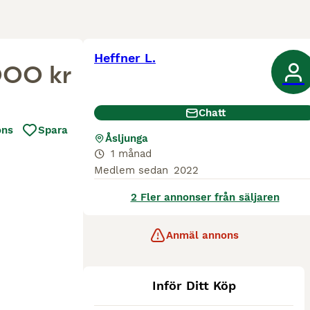
Heffner L.
00 kr
Chatt
ons
Spara
Åsljunga
1 månad
Medlem sedan
2022
2 Fler annonser från säljaren
Anmäl annons
Inför Ditt Köp