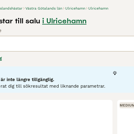
Islandshästar
Västra Götalands län
Ulricehamn
Ulricehamn
tar till salu
i Ulricehamn
e
g
r inte längre tillgänglig.
rat dig till sökresultat med liknande parametrar.
MEDIU