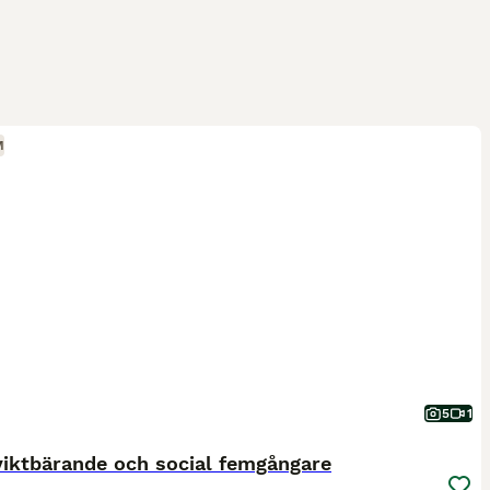
M
5
1
viktbärande och social femgångare