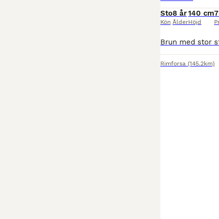
Sto
8 år
140 cm
7
Kön
Ålder
Höjd
P
Rimforsa
(145.2km)