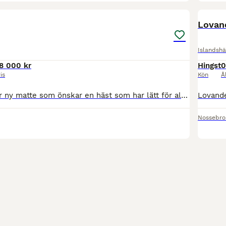
5
1
Lovan
Islandshä
8 000 kr
Hingst
0
is
Kön
Å
5 gångssto söker ny matte som önskar en häst som har lätt för alla gångarter men är inte tränad. Hon är mjuk att sitta på och mjuk i munnen. Har stora gångarter. Vi letar efter ett hem till henne där
Nossebro