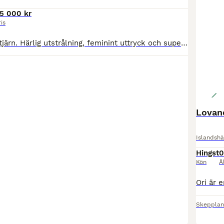
5 000 kr
ris
Brun med stor stjärn. Härlig utstrålning, feminint uttryck och supersött huvud! vaken och väldigt social och mysig. Sent inriden och nu under fortsatt träning. Trevlig i ridning och hantering. Mycke
Lovand
Islandshä
Hingst
0
Kön
Å
Skeppla