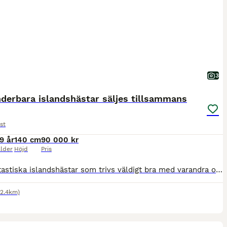
3
derbara islandshästar säljes tillsammans
st
9 år
140 cm
90 000 kr
lder
Höjd
Pris
Två fantastiska islandshästar som trivs väldigt bra med varandra och de ska fortsätta få vara ett team. Refur 19 år Brunvit skäck 5-gångare Refur är en otroligt snäll och mysig häst med lätt för tölt
22.4km)
2