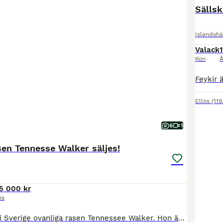
Sällsk
Islandshä
Valack
1
Kön
Å
Ellös
(11
6
1
sen Tennesse Walker säljes!
5 000 kr
is
Safira är av den i Sverige ovanliga rasen Tennessee Walker. Hon är född i augusti 2024 så ca 2 år gammal. Hon är vaccinerad, avmaskad och verkad enligt alla konstens regler. Mäter dryga 150 cm idag så