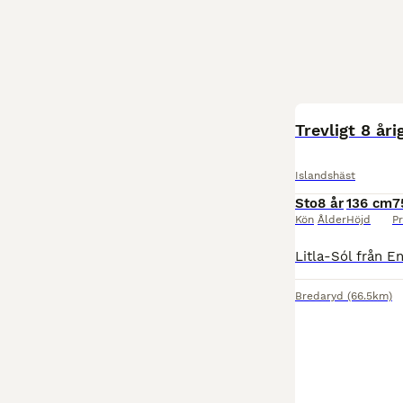
Trevligt 8 åri
Islandshäst
Sto
8 år
136 cm
7
Kön
Ålder
Höjd
Pr
Bredaryd
(66.5km)