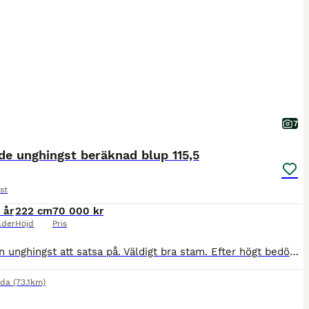
7
e unghingst beräknad blup 115,5
st
 år
222 cm
70 000 kr
lder
Höjd
Pris
Ori är en unghingst att satsa på. Väldigt bra stam. Efter högt bedömda hästar på båda sidor och med tävlingsresultat på högsta nivå. Flera VM guld! Vacker kille med utstrålning och bra exteriör. Rör
nda
(73.1km)