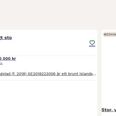
3
2
MEDIU
gt sto
5 000 kr
is
Litla-Sól från Engstad (f. 2018) SE2018223008 är ett brunt islandssto efter Hósías fra Engholm undan Smætla frá Mosfellsbæ. Ca 136-137 cm i mankhöjd. Hon är inriden i våras och har visat fina gångarte
Stor, 