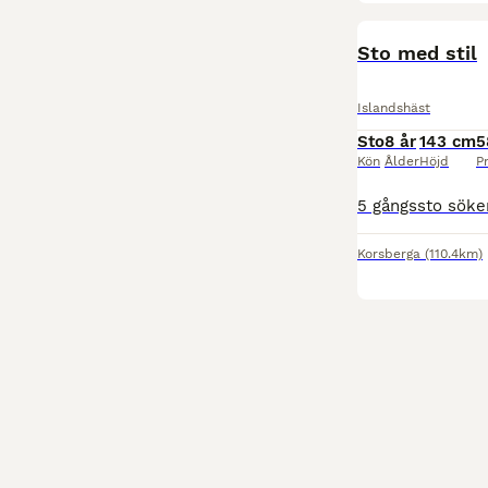
Sto med stil
Islandshäst
Sto
8 år
143 cm
5
Kön
Ålder
Höjd
Pr
Korsberga
(110.4km)