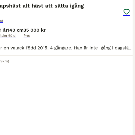
apshäst alt häst att sätta igång
st
1 år
140 cm
35 000 kr
lder
Höjd
Pris
Feykir är en valack född 2015, 4 gångare. Han är inte igång i dagsläget sedan 1 år tillbaka pga graviditet utan har gått som sällskap till mina ponny. Kan stå på box och gå på lösdrift. Säljes som säl
9.9km)