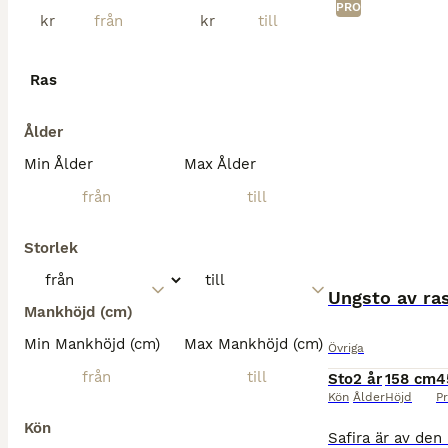
PRO
kr
kr
Ras
Ålder
Min Ålder
Max Ålder
Storlek
Ungsto av ra
Mankhöjd (cm)
Min Mankhöjd (cm)
Max Mankhöjd (cm)
Övriga
Sto
2 år
158 cm
4
Kön
Ålder
Höjd
Pr
Kön