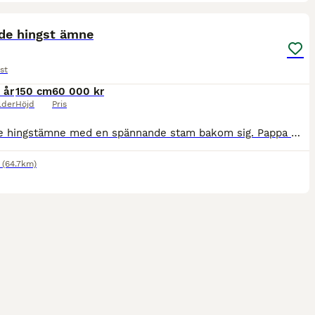
4
de hingst ämne
st
 år
150 cm
60 000 kr
lder
Höjd
Pris
Lovande hingstämne med en spännande stam bakom sig. Pappa mökkvi är bedömd till 8,63 och har vm guld i speed pass. Kommer att bli stor och reslig. Helsystern från 2025 är vi mycket nöjda med då hon
(64.7km)