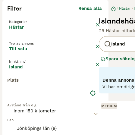
Filter
Rensa alla
Hästar
Islandshäs
Kategorier
Hästar
25 Hästar hittad
Typ av annons
Island
Till salu
Spara söknin
Inriktning
Island
Plats
Denna annons ä
Vi har omdirige
Avstånd från dig
MEDIUM
Län
Jönköpings län (9)