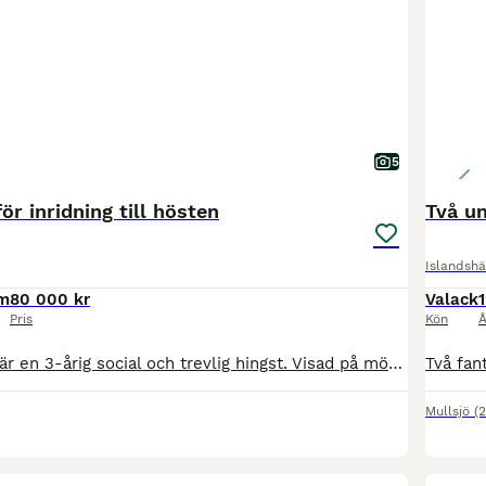
5
ör inridning till hösten
Två un
Islandshä
cm
80 000 kr
Valack
1
Pris
Kön
Å
Konsert (Konny) är en 3-årig social och trevlig hingst. Visad på mönstring som 1-åring med 133 i poäng. Han har testat bett, gått korta promenader som handhäst och haft ryttare på ryggen två ggr utan
Mullsjö
(