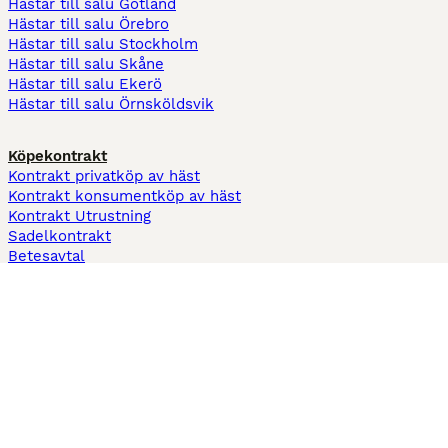
Hästar till salu Gotland
Hästar till salu Örebro
Hästar till salu Stockholm
Hästar till salu Skåne
Hästar till salu Ekerö
Hästar till salu Örnsköldsvik
Köpekontrakt
Kontrakt privatköp av häst
Kontrakt konsumentköp av häst
Kontrakt Utrustning
Sadelkontrakt
Betesavtal
Fodervärdsavtal
Information
Om oss
Integritetspolicy
Support
Användarvillkor
Varför annonsera på Hästnet