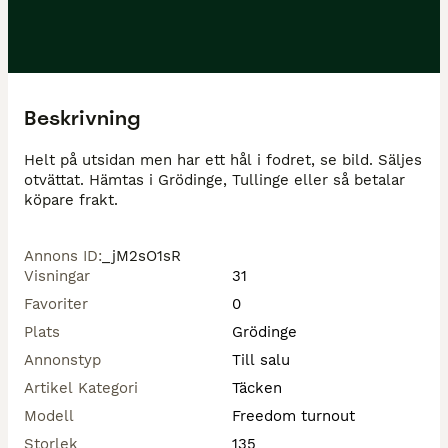
Beskrivning
Helt på utsidan men har ett hål i fodret, se bild. Säljes 
otvättat. Hämtas i Grödinge, Tullinge eller så betalar 
köpare frakt.
Annons ID
:
_jM2sO1sR
Visningar
31
Favoriter
0
Plats
Grödinge
Annonstyp
Till salu
Artikel Kategori
Täcken
Modell
Freedom turnout
Storlek
135