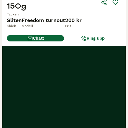
150g
Täcken
Sliten
Freedom turnout
200 kr
Skick
Modell
Pris
Chatt
Ring upp